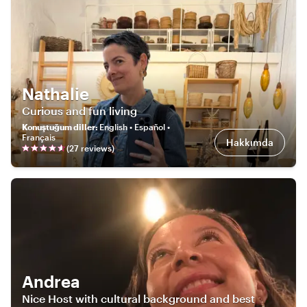
Nathalie
Curious and fun living
Konuştuğum diller
:
English • Español •
Français
Hakkımda
(
27
review
s
)
Andrea
Nice Host with cultural background and best