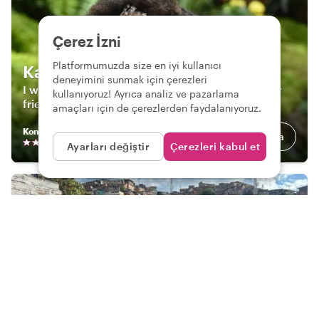
Çerez İzni
Platformumuzda size en iyi kullanıcı
Karen
deneyimini sunmak için çerezleri
I won't only be your guide, I will also be another
kullanıyoruz! Ayrıca analiz ve pazarlama
friend in my city
amaçları için de çerezlerden faydalanıyoruz.
Konuştuğum diller
:
English • Español
Hakkımda
(
43
review
s
)
Ayarları değiştir
Çerezleri kabul et
Jhoan
The Lord of The Secrets