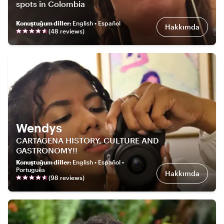
spots in Colombia
Konuştuğum diller
:
English • Español
Hakkımda
(
48
review
s
)
Wendys
CARTAGENA HISTORY, CULTURE AND
GASTRONOMY!!
Konuştuğum diller
:
English • Español •
Português
Hakkımda
(
98
review
s
)