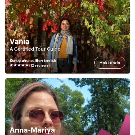
Vania
A Certified Tour Guide
Konuştuğum diller
:
English
Hakkımda
(
12
review
s
)
Anna-Mariya