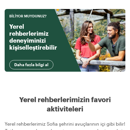
BILIYOR MUYDUNUZ?
Yerel
rehberlerimiz
deneyiminizi
kişiselleştirebilir
Daha fazla bilgi al
Yerel rehberlerimizin favori
aktiviteleri
Yerel rehberlerimiz Sofia şehrini avuçlarının içi gibi bilir!