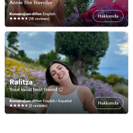
Annie The Traveller
Konuştuğum diller
:
English
Hakkımda
(
18
review
s
)
Ralitza
Your local best friend 😊
Konuştuğum diller
:
English • Español
Hakkımda
(
2
review
s
)