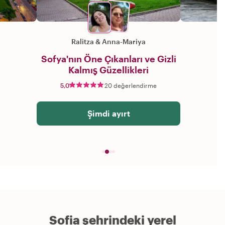
Ralitza
&
Anna-Mariya
Sofya'nın Öne Çıkanları ve Gizli
Kalmış Güzellikleri
5,0
20 değerlendirme
Şimdi ayırt
Sofia şehrindeki yerel