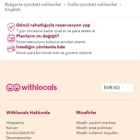
Bulgaria içindeki rehberler
›
Sofia içindeki rehberler
›
English
Gönül rahatlığıyla rezervasyon yap
7 gün öncesine kadar iptal et ve para iadesi al
Planların mı değişti?
Rezervasyonunu kolayca yeniden planla
İstediğin yöntemle öde
Kendi para biriminle hızlı ve güvenli ödeme
EUR (€)
Withlocals Hakkında
Misafirler
Hikayemiz
Misafir yardım merkezi
Kariyer
Misafir iptal politikası
Sürdürülebilirlik
Misafir kullanım koşulları
Destinasyonlar