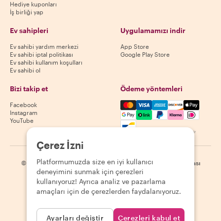
Hediye kuponları
İş birliği yap
Ev sahipleri
Uygulamamızı indir
Ev sahibi yardım merkezi
App Store
Ev sahibi iptal politikası
Google Play Store
Ev sahibi kullanım koşulları
Ev sahibi ol
Bizi takip et
Ödeme yöntemleri
Mastercard, Visa, Amex, Di
Facebook
Instagram
YouTube
Kullanılabilirlik destinasyona göre değişir
Çerez İzni
Platformumuzda size en iyi kullanıcı
©
2026
Withlocals.com
|
Gizlilik Politikası
|
Çerezler
|
Site haritası
deneyimini sunmak için çerezleri
kullanıyoruz! Ayrıca analiz ve pazarlama
amaçları için de çerezlerden faydalanıyoruz.
Ayarları değiştir
Çerezleri kabul et