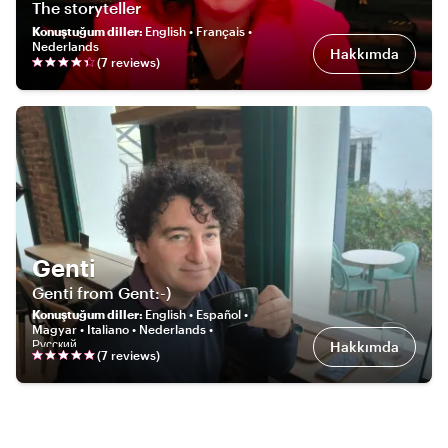
The storyteller
Konuştuğum diller
:
English • Français •
Nederlands
Hakkımda
(
7
review
s
)
Genti
Genti from Gent:-)
Konuştuğum diller
:
English • Español •
Magyar • Italiano • Nederlands •
Русский
Hakkımda
(
7
review
s
)