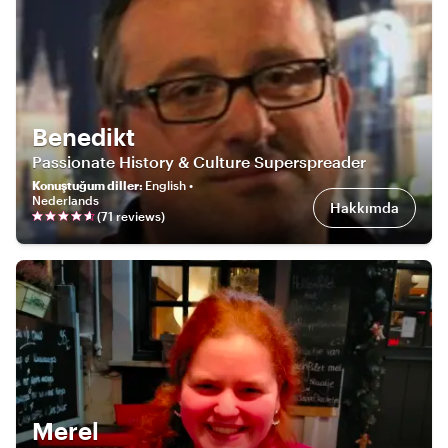
Benedikt
Passionate History & Culture Superspreader
Konuştuğum diller
:
English •
Nederlands
Hakkımda
(
71
review
s
)
Merel