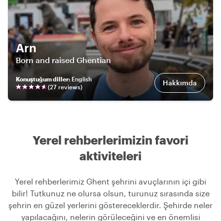
Arn
Born and raised Ghentian
Konuştuğum diller
:
English
Hakkımda
(
27
review
s
)
Yerel rehberlerimizin favori
aktiviteleri
Yerel rehberlerimiz Ghent şehrini avuçlarının içi gibi
bilir! Tutkunuz ne olursa olsun, turunuz sırasında size
şehrin en güzel yerlerini göstereceklerdir. Şehirde neler
yapılacağını, nelerin görüleceğini ve en önemlisi