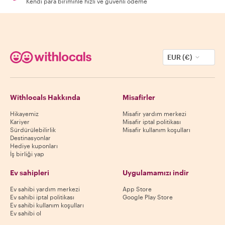
Kendi para biriminle hızlı ve güvenli ödeme
EUR (€)
Withlocals Hakkında
Misafirler
Hikayemiz
Misafir yardım merkezi
Kariyer
Misafir iptal politikası
Sürdürülebilirlik
Misafir kullanım koşulları
Destinasyonlar
Hediye kuponları
İş birliği yap
Ev sahipleri
Uygulamamızı indir
Ev sahibi yardım merkezi
App Store
Ev sahibi iptal politikası
Google Play Store
Ev sahibi kullanım koşulları
Ev sahibi ol