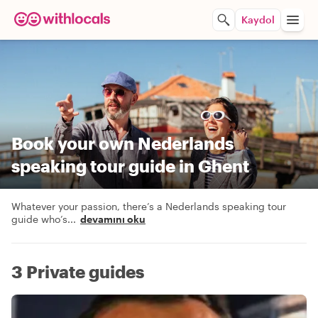
Kaydol
Book your own Nederlands
speaking tour guide in Ghent
Whatever your passion, there’s a Nederlands speaking tour
guide who’s
...
devamını oku
3 Private guides