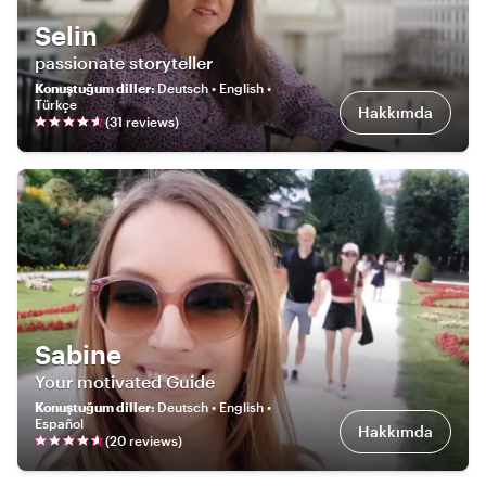
Selin
passionate storyteller
Konuştuğum diller
:
Deutsch • English •
Türkçe
Hakkımda
(
31
review
s
)
Sabine
Your motivated Guide
Konuştuğum diller
:
Deutsch • English •
Español
Hakkımda
(
20
review
s
)