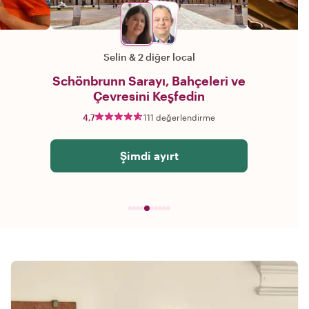
Selin
&
2 diğer local
Schönbrunn Sarayı, Bahçeleri ve
Çevresini Keşfedin
4,7
111 değerlendirme
Şimdi ayırt