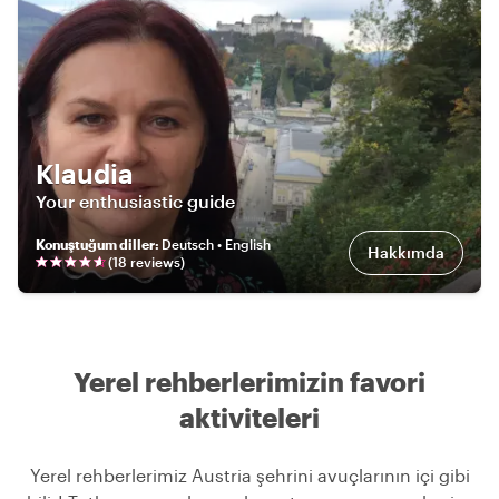
Klaudia
Your enthusiastic guide
Konuştuğum diller
:
Deutsch • English
Hakkımda
(
18
review
s
)
Yerel rehberlerimizin favori
aktiviteleri
Yerel rehberlerimiz Austria şehrini avuçlarının içi gibi