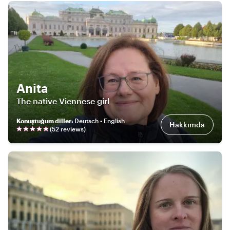
Anita
The native Viennese girl
Konuştuğum diller
:
Deutsch • English
Hakkımda
(
52
review
s
)