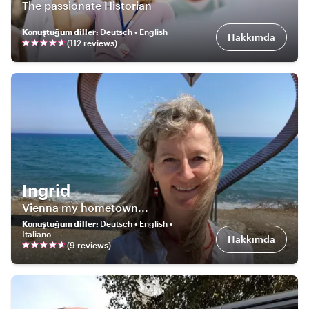
The passionate Historian
Konuştuğum diller
:
Deutsch • English
Hakkımda
(
112
review
s
)
Ingrid
Vienna my hometown...
Konuştuğum diller
:
Deutsch • English •
Italiano
Hakkımda
(
9
review
s
)