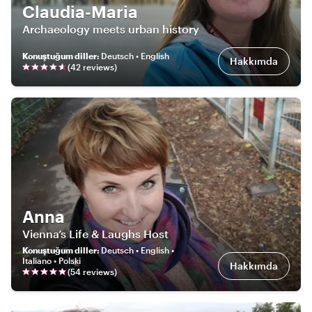
Claudia-Maria
Archaeology meets urban history
Konuştuğum diller
:
Deutsch • English
Hakkımda
(
42
review
s
)
Anna
Vienna’s Life & Laughs Host
Konuştuğum diller
:
Deutsch • English •
Italiano • Polski
Hakkımda
(
54
review
s
)