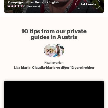
Konuştuğum diller
:
Deutsch • English
Hakkımda
(
13
review
s
)
10 tips from our private
guides in Austria
Hazırlayanlar:
Lisa Maria, Claudia-Maria ve diğer 12 yerel rehber