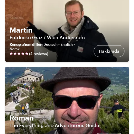
Martin
Entdecke Graz / Wien Andersrum
Konuştuğum diller
:
Deutsch • English •
Norsk
Hakkımda
(
4
review
s
)
Roman
The Everything and Adventurous Guide