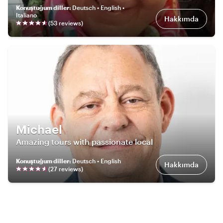
Konuştuğum diller
:
Deutsch • English •
Italiano
Hakkımda
(
53
review
s
)
Michael
Amazing tours with passionate local
Konuştuğum diller
:
Deutsch • English
Hakkımda
(
27
review
s
)