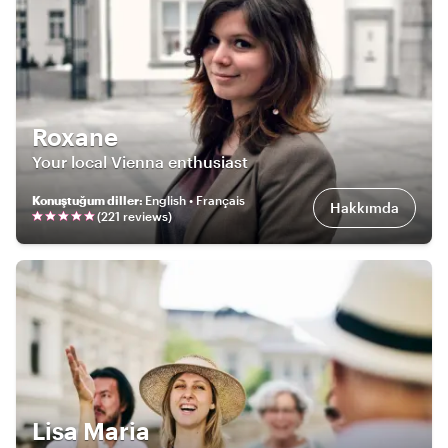
Roxane
Your local Vienna enthusiast
Konuştuğum diller
:
English • Français
Hakkımda
(
221
review
s
)
Lisa Maria