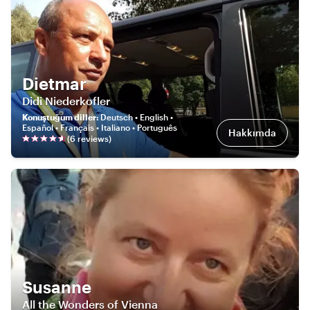
Dietmar
Didi Niederkofler
Konuştuğum diller
:
Deutsch • English •
Español • Français • Italiano • Português
Hakkımda
(
6
review
s
)
Susanne
All the Wonders of Vienna