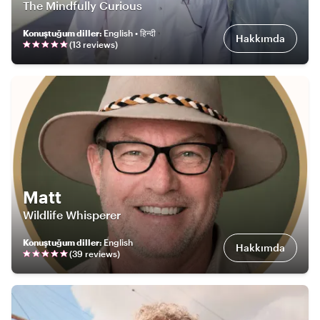
The Mindfully Curious
Konuştuğum diller
:
English • हिन्दी
Hakkımda
(
13
review
s
)
Matt
Wildlife Whisperer
Konuştuğum diller
:
English
Hakkımda
(
39
review
s
)