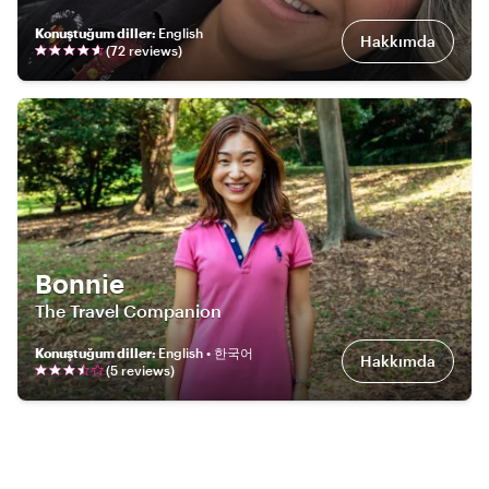
Konuştuğum diller
:
English
Hakkımda
(
72
review
s
)
Bonnie
The Travel Companion
Konuştuğum diller
:
English • 한국어
Hakkımda
(
5
review
s
)