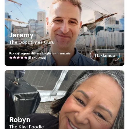
Jeremy
The Goodtimes Guru
Konuştuğum diller
:
English • Français
Hakkımda
(
5
review
s
)
Robyn
The Kiwi Foodie