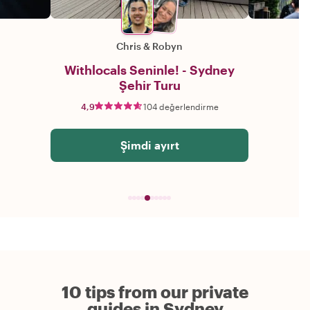
Chris
&
Robyn
Withlocals Seninle! - Sydney
Şehir Turu
4,9
104 değerlendirme
Şimdi ayırt
10 tips from our private
guides in Sydney