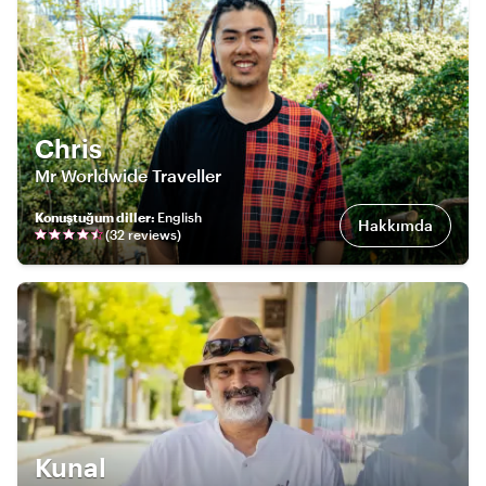
Chris
Mr Worldwide Traveller
Konuştuğum diller
:
English
Hakkımda
(
32
review
s
)
Kunal