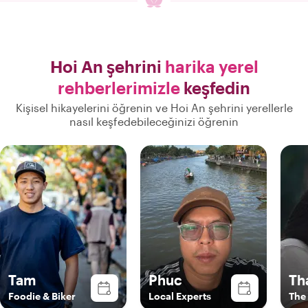
Hoi An şehrini
harika yerel
rehberlerimizle
keşfedin
Kişisel hikayelerini öğrenin ve Hoi An şehrini yerellerle
nasıl keşfedebileceğinizi öğrenin
Tam
Phuc
Th
Foodie & Biker
Local Experts
The 