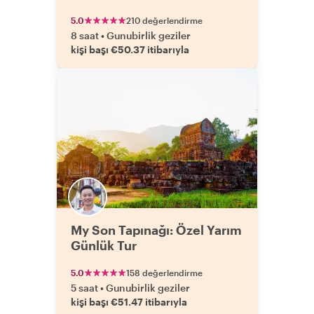
5.0
210 değerlendirme
8 saat
•
Gunubirlik geziler
kişi başı €50.37 itibarıyla
My Son Tapınağı: Özel Yarım
Günlük Tur
5.0
158 değerlendirme
5 saat
•
Gunubirlik geziler
kişi başı €51.47 itibarıyla