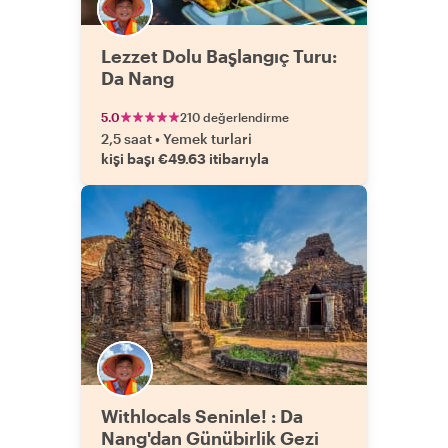
Lezzet Dolu Başlangıç Turu:
Da Nang
5.0
210 değerlendirme
2,5 saat
•
Yemek turlari
kişi başı €49.63 itibarıyla
Withlocals Seninle! : Da
Nang'dan Günübirlik Gezi