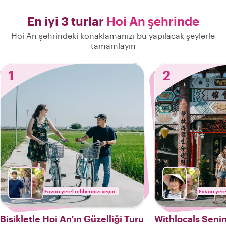
En iyi 3 turlar
Hoi An şehrinde
Hoi An şehrindeki konaklamanızı bu yapılacak şeylerle
tamamlayın
1
2
Favori yerel rehberinizi seçin
Favori yere
Bisikletle Hoi An'ın Güzelliği Turu
Withlocals Senin