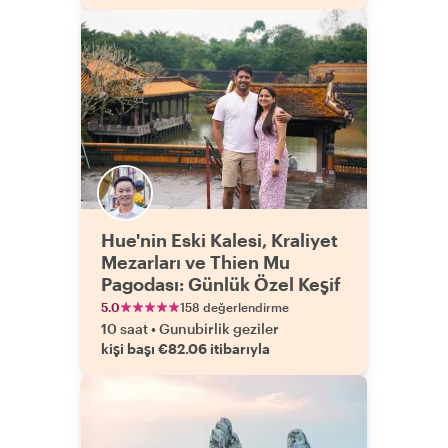
Hue'nin Eski Kalesi, Kraliyet
Mezarları ve Thien Mu
Pagodası: Günlük Özel Keşif
5.0
158 değerlendirme
10 saat
•
Gunubirlik geziler
kişi başı €82.06 itibarıyla