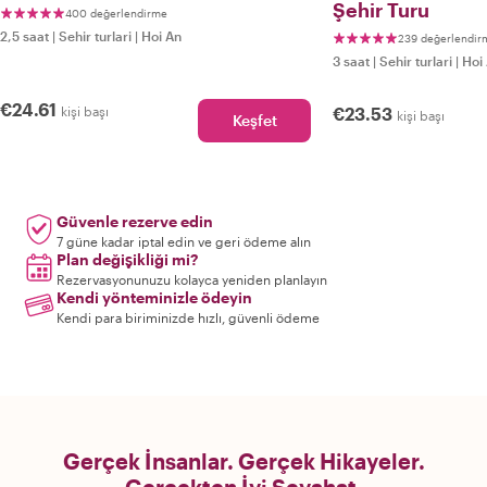
Şehir Turu
400 değerlendirme
2,5 saat
|
Sehir turlari
|
Hoi An
239 değerlendir
3 saat
|
Sehir turlari
|
Hoi
€24.61
kişi başı
€23.53
kişi başı
Keşfet
Güvenle rezerve edin
7 güne kadar iptal edin ve geri ödeme alın
Plan değişikliği mi?
Rezervasyonunuzu kolayca yeniden planlayın
Kendi yönteminizle ödeyin
Kendi para biriminizde hızlı, güvenli ödeme
Gerçek İnsanlar. Gerçek Hikayeler.