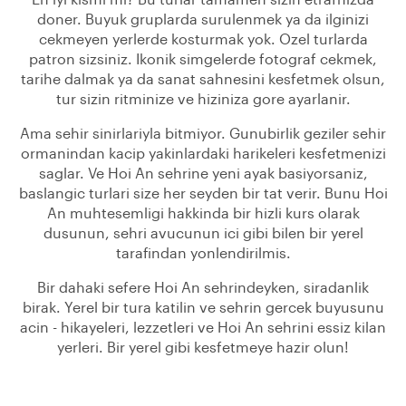
doner. Buyuk gruplarda surulenmek ya da ilginizi
cekmeyen yerlerde kosturmak yok. Ozel turlarda
patron sizsiniz. Ikonik simgelerde fotograf cekmek,
tarihe dalmak ya da sanat sahnesini kesfetmek olsun,
tur sizin ritminize ve hiziniza gore ayarlanir.
Ama sehir sinirlariyla bitmiyor. Gunubirlik geziler sehir
ormanindan kacip yakinlardaki harikeleri kesfetmenizi
saglar. Ve Hoi An sehrine yeni ayak basiyorsaniz,
baslangic turlari size her seyden bir tat verir. Bunu Hoi
An muhtesemligi hakkinda bir hizli kurs olarak
dusunun, sehri avucunun ici gibi bilen bir yerel
tarafindan yonlendirilmis.
Bir dahaki sefere Hoi An sehrindeyken, siradanlik
birak. Yerel bir tura katilin ve sehrin gercek buyusunu
acin - hikayeleri, lezzetleri ve Hoi An sehrini essiz kilan
yerleri. Bir yerel gibi kesfetmeye hazir olun!