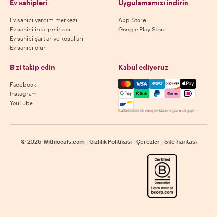
Ev sahipleri
Uygulamamızı indirin
Ev sahibi yardım merkezi
App Store
Ev sahibi iptal politikası
Google Play Store
Ev sahibi şartlar ve koşulları
Ev sahibi olun
Bizi takip edin
Kabul ediyoruz
Mastercard, Visa, Amex, Di
Facebook
Instagram
YouTube
Kullanılabilirlik varış noktasına göre değişir
©
2026
Withlocals.com
|
Gizlilik Politikası
|
Çerezler
|
Site haritası