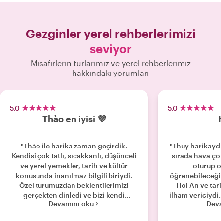
Gezginler yerel rehberlerimizi
seviyor
Misafirlerin turlarımız ve yerel rehberlerimiz
hakkındaki yorumları
5.0
5.0
Thào en iyisi 💜
"Thào ile harika zaman geçirdik.
"Thuy harikayd
Kendisi çok tatlı, sıcakkanlı, düşünceli
sırada hava çok
ve yerel yemekler, tarih ve kültür
oturup o
konusunda inanılmaz bilgili biriydi.
öğrenebileceğim
Özel turumuzdan beklentilerimizi
Hoi An ve tari
gerçekten dinledi ve bizi kendi
ilham vericiydi.
Devamını oku
Dev
başımıza asla bulamayacağımız harika
yaptık ve bize 
yerel mekanlara götürdü. Onun
için pek çok ipu