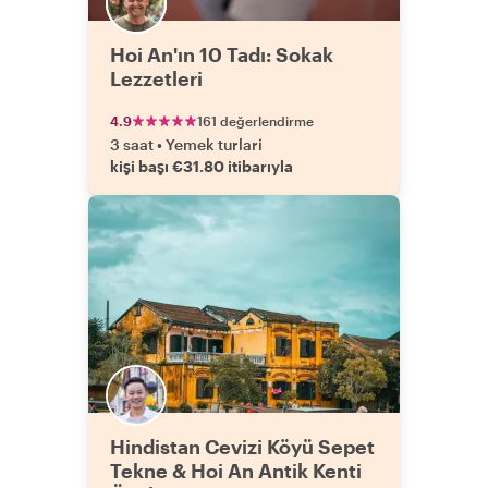
Hoi An'ın 10 Tadı: Sokak
Lezzetleri
4.9
161 değerlendirme
3 saat
•
Yemek turlari
kişi başı €31.80 itibarıyla
Hindistan Cevizi Köyü Sepet
Tekne & Hoi An Antik Kenti