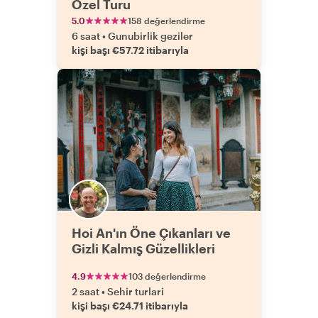
Özel Turu
5.0
158 değerlendirme
6 saat
•
Gunubirlik geziler
kişi başı €57.72 itibarıyla
Hoi An'ın Öne Çıkanları ve
Gizli Kalmış Güzellikleri
4.9
103 değerlendirme
2 saat
•
Sehir turlari
kişi başı €24.71 itibarıyla