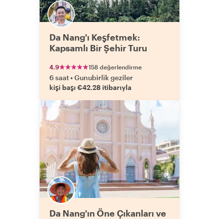
Da Nang'ı Keşfetmek:
Kapsamlı Bir Şehir Turu
4.9
158 değerlendirme
6 saat
•
Gunubirlik geziler
kişi başı €42.28 itibarıyla
Da Nang'ın Öne Çıkanları ve