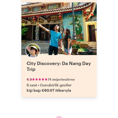
City Discovery: Da Nang Day
Trip
4.9
74 değerlendirme
6 saat
•
Gunubirlik geziler
kişi başı €60.07 itibarıyla