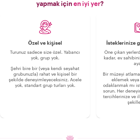
yapmak için
en iyi yer
?
Özel ve kişisel
İsteklerinize
Turunuz sadece size özel. Yabancı
Öne çıkan yerlerd
yok, grup yok.
kadar, ev sahibini
aya
Şehri bire bir (veya kendi seyahat
grubunuzla) rahat ve kişisel bir
Bir müzeyi atlama
şekilde deneyimleyeceksiniz. Acele
eklemek veya
yok, standart grup turları yok.
odaklanmak mı is
sorun. Her deney
tercihlerinize ve i
şekille