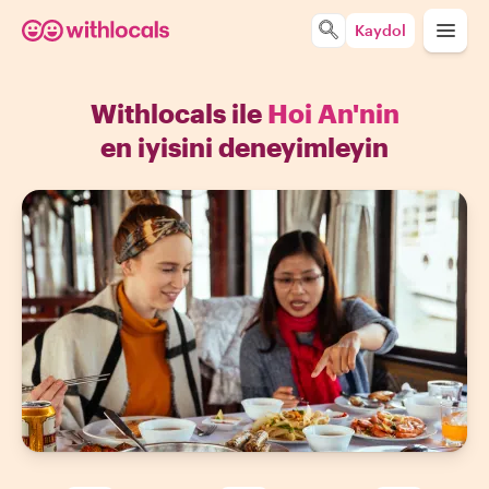
Kaydol
Withlocals ile
Hoi An'nin
en iyisini deneyimleyin