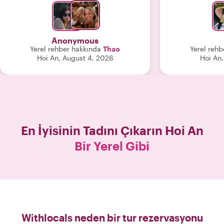
hikayelerini dinlemeye ve Vietnam
hakkında ondan daha fazla şey
öğrenmeye bayıldık. Hatta turun
sonuna doğru küçük bir fırtınaya
Anonymous
yakalandık 😂 ama dürüst olmak
Yerel rehber hakkında
Thao
Yerel rehb
gerekirse, Thào ile o kadar güzel vakit
Hoi An, August 4, 2026
Hoi An,
geçiriyorduk ki bunu hiç dert etmedik!
Onunla vakit geçirmekten o kadar
keyif aldık ki, buradayken onunla
başka bir deneyim daha rezerve
etmeyi şimdiden planlıyoruz. Kendisini
kesinlikle tavsiye ederiz! 💜"
En İyisinin Tadını Çıkarın
Hoi An
Bir Yerel Gibi
Withlocals neden bir tur rezervasyonu