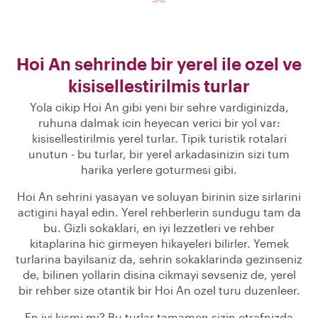
Hoi An sehrinde bir yerel ile ozel ve
kisisellestirilmis turlar
Yola cikip Hoi An gibi yeni bir sehre vardiginizda,
ruhuna dalmak icin heyecan verici bir yol var:
kisisellestirilmis yerel turlar. Tipik turistik rotalari
unutun - bu turlar, bir yerel arkadasinizin sizi tum
harika yerlere goturmesi gibi.
Hoi An sehrini yasayan ve soluyan birinin size sirlarini
actigini hayal edin. Yerel rehberlerin sundugu tam da
bu. Gizli sokaklari, en iyi lezzetleri ve rehber
kitaplarina hic girmeyen hikayeleri bilirler. Yemek
turlarina bayilsaniz da, sehrin sokaklarinda gezinseniz
de, bilinen yollarin disina cikmayi sevseniz de, yerel
bir rehber size otantik bir Hoi An ozel turu duzenleer.
En iyi kismi mi? Bu turlar tamamen sizin etrafnizda