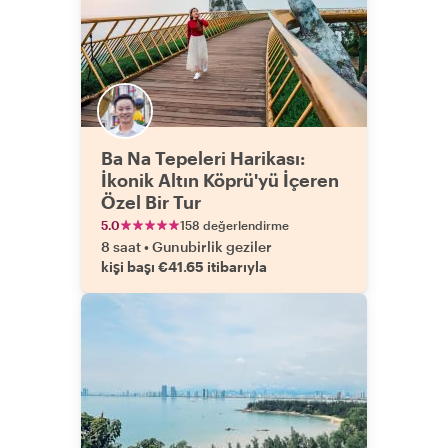
Ba Na Tepeleri Harikası:
İkonik Altın Köprü'yü İçeren
Özel Bir Tur
5.0
158 değerlendirme
8 saat
•
Gunubirlik geziler
kişi başı €41.65 itibarıyla