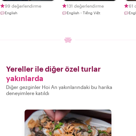
99 değerlendirme
131 değerlendirme
61 
English
English・Tiếng Việt
Engl
Yereller ile diğer özel turlar
yakınlarda
Diğer gezginler Hoi An yakınlarındaki bu harika
deneyimlere katıldı