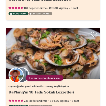
•
•
161 değerlendirme
€31.80
kişi başı
3 saat
FOOD TOUR
ANINDA ONAYLI
Favori yerel rehberini seç
seçeceğin bir yerel rehber ile Da nang keyfini çıkar
Da Nang'ın 10 Tadı: Sokak Lezzetleri
•
•
235 değerlendirme
€34.56
kişi başı
3 saat