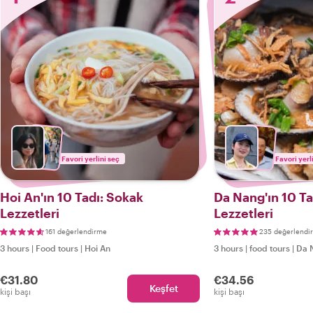
Favori yerlini seç
Favori yerl
Hoi An'ın 10 Tadı: Sokak
Da Nang'ın 10 Ta
Lezzetleri
Lezzetleri
161 değerlendirme
235 değerlendi
3 hours
|
Food tours
|
Hoi An
3 hours
|
food tours
|
Da 
€31.80
€34.56
Keşfet
kişi başı
kişi başı