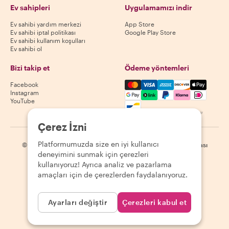
Ev sahipleri
Uygulamamızı indir
Ev sahibi yardım merkezi
App Store
Ev sahibi iptal politikası
Google Play Store
Ev sahibi kullanım koşulları
Ev sahibi ol
Bizi takip et
Ödeme yöntemleri
Mastercard, Visa, Amex, Di
Facebook
Instagram
YouTube
Kullanılabilirlik destinasyona göre değişir
Çerez İzni
Platformumuzda size en iyi kullanıcı
©
2026
Withlocals.com
|
Gizlilik Politikası
|
Çerezler
|
Site haritası
deneyimini sunmak için çerezleri
kullanıyoruz! Ayrıca analiz ve pazarlama
amaçları için de çerezlerden faydalanıyoruz.
Ayarları değiştir
Çerezleri kabul et