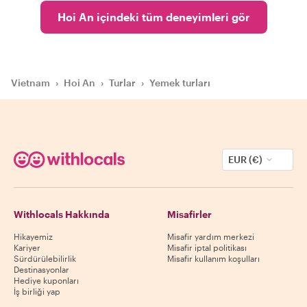
Hoi An içindeki tüm deneyimleri gör
Vietnam
›
Hoi An
›
Turlar
›
Yemek turları
EUR (€)
Withlocals Hakkında
Misafirler
Hikayemiz
Misafir yardım merkezi
Kariyer
Misafir iptal politikası
Sürdürülebilirlik
Misafir kullanım koşulları
Destinasyonlar
Hediye kuponları
İş birliği yap