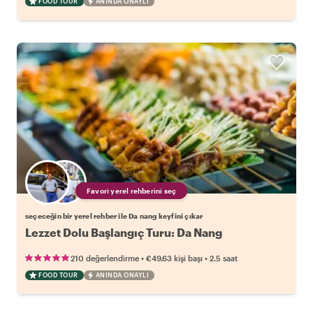
FOOD TOUR
ANINDA ONAYLI
Favori yerel rehberini seç
seçeceğin bir yerel rehber ile Da nang keyfini çıkar
Lezzet Dolu Başlangıç Turu: Da Nang
•
•
210 değerlendirme
€49.63
kişi başı
2.5 saat
FOOD TOUR
ANINDA ONAYLI