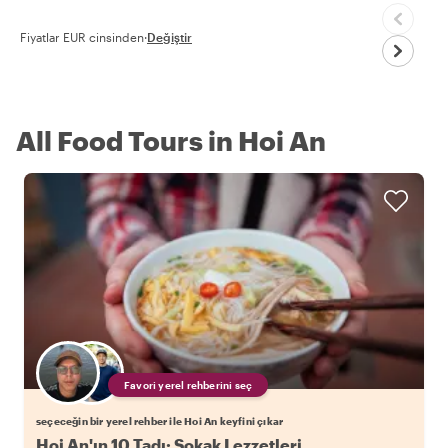
Fiyatlar EUR cinsinden
·
Değiştir
All Food Tours in Hoi An
Favori yerel rehberini seç
seçeceğin bir yerel rehber ile Hoi An keyfini çıkar
Hoi An'ın 10 Tadı: Sokak Lezzetleri