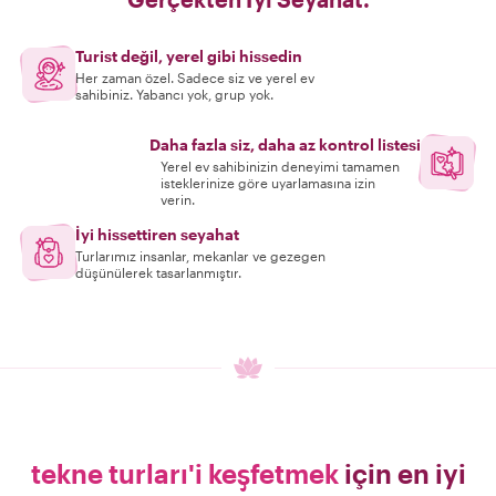
Turist değil, yerel gibi hissedin
Her zaman özel. Sadece siz ve yerel ev
sahibiniz. Yabancı yok, grup yok.
Daha fazla siz, daha az kontrol listesi
Yerel ev sahibinizin deneyimi tamamen
isteklerinize göre uyarlamasına izin
verin.
İyi hissettiren seyahat
Turlarımız insanlar, mekanlar ve gezegen
düşünülerek tasarlanmıştır.
tekne turları'i keşfetmek
için en iyi