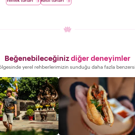
Yemek turlari
Kesif turlari
1
1
Beğenebileceğiniz
diğer deneyimler
ölgesinde yerel rehberlerimizin sunduğu daha fazla benzers