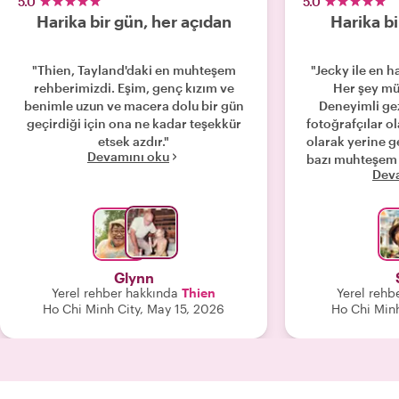
5.0
5.0
Harika bir gün, her açıdan
Harika b
"Thien, Tayland'daki en muhteşem
"Jecky ile en h
rehberimizdi. Eşim, genç kızım ve
Her şey mü
benimle uzun ve macera dolu bir gün
Deneyimli ge
geçirdiği için ona ne kadar teşekkür
fotoğrafçılar o
etsek azdır."
olarak yerine g
Devamını oku
bazı muhteşem 
Dev
da yardımcı oldu. Dü
gerekirse, on
yere bakmayı
rez
Glynn
Yerel rehber hakkında
Thien
Yerel rehb
Ho Chi Minh City, May 15, 2026
Ho Chi Minh