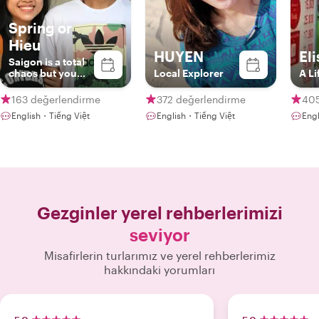
Spring or
Hieu
HUYEN
Eli
Saigon is a total
chaos but you
Local Explorer
A Li
are at peace with
me.
163 değerlendirme
372 değerlendirme
405
English・Tiếng Việt
English・Tiếng Việt
Eng
Gezginler yerel rehberlerimizi
seviyor
Misafirlerin turlarımız ve yerel rehberlerimiz
hakkındaki yorumları