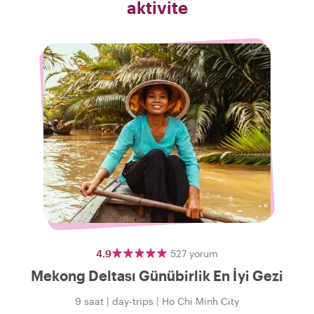
aktivite
4.9
527
yorum
Mekong Deltası Günübirlik En İyi Gezi
9 saat
|
day-trips
|
Ho Chi Minh City