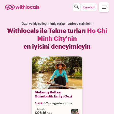
Kaydol
Özel ve kişiselleştirilmiş turlar - sadece sizin için!
Withlocals ile Tekne turları
Ho Chi
Minh City'nin
en iyisini deneyimleyin
Mekong Deltası
Günübirlik En İyi Gezi
4.9
·
527 değerlendirme
İtibarıyla
€96.16
+
5
/kişi