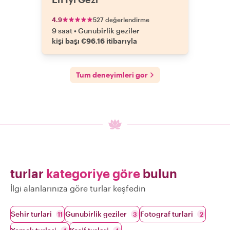
4.9
527 değerlendirme
9 saat
•
Gunubirlik geziler
kişi başı €96.16 itibarıyla
Tum deneyimleri gor
turlar
kategoriye göre
bulun
İlgi alanlarınıza göre turlar keşfedin
Sehir turlari
Gunubirlik geziler
Fotograf turlari
11
3
2