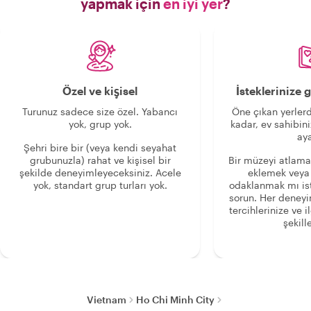
yapmak için
en iyi yer
?
Özel ve kişisel
İsteklerinize
Turunuz sadece size özel. Yabancı
Öne çıkan yerlerd
yok, grup yok.
kadar, ev sahibini
aya
Şehri bire bir (veya kendi seyahat
grubunuzla) rahat ve kişisel bir
Bir müzeyi atlama
şekilde deneyimleyeceksiniz. Acele
eklemek veya
yok, standart grup turları yok.
odaklanmak mı is
sorun. Her deney
tercihlerinize ve i
şekille
Vietnam
Ho Chi Minh City