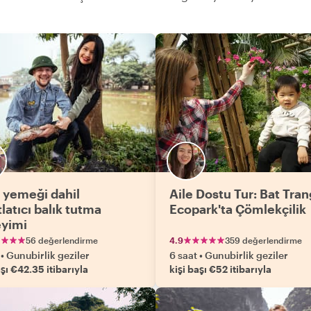
 yemeği dahil
Aile Dostu Tur: Bat Tran
latıcı balık tutma
Ecopark'ta Çömlekçilik
yimi
56 değerlendirme
4.9
359 değerlendirme
•
Gunubirlik geziler
6 saat
•
Gunubirlik geziler
aşı €42.35 itibarıyla
kişi başı €52 itibarıyla