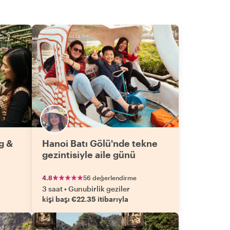
g &
Hanoi Batı Gölü'nde tekne
gezintisiyle aile günü
4.8
56 değerlendirme
3 saat
•
Gunubirlik geziler
kişi başı €22.35 itibarıyla