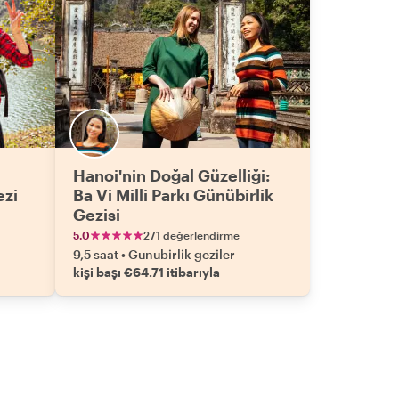
Hanoi'nin Doğal Güzelliği:
ezi
Ba Vi Milli Parkı Günübirlik
Gezisi
5.0
271 değerlendirme
9,5 saat
•
Gunubirlik geziler
kişi başı €64.71 itibarıyla