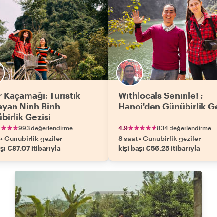
r Kaçamağı: Turistik
Withlocals Seninle! :
yan Ninh Binh
Hanoi'den Günübirlik G
birlik Gezisi
993 değerlendirme
4.9
834 değerlendirme
•
Gunubirlik geziler
8 saat
•
Gunubirlik geziler
aşı €87.07 itibarıyla
kişi başı €56.25 itibarıyla