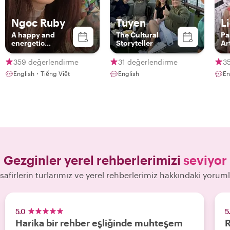
Ngoc Ruby
Tuyen
L
A happy and
The Cultural
Pa
energetic
Storyteller
Ar
Hanoian
An
Ad
359 değerlendirme
31 değerlendirme
3
English・Tiếng Việt
English
En
Gezginler yerel rehberlerimizi
seviyor
safirlerin turlarımız ve yerel rehberlerimiz hakkındaki yoruml
5.0
5
Harika bir rehber eşliğinde muhteşem
R