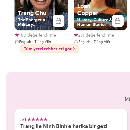
Loan
Trang Chu
Copper
The Energetic
History, Culture &
Military
Human Stories of
Journalist
Vietnam
180 değerlendirme
271 değerlendirme
English・Tiếng Việt
English・Tiếng Việt
Tüm yerel rehberleri gör
Mi
5.0
Trang ile Ninh Binh'e harika bir gezi