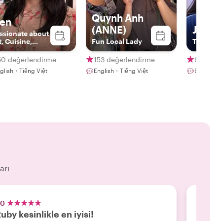
Quynh Anh
ien
(ANNE)
Jenny
ssionate about
t, Cuisine,
Fun Local Lady
The Hist
imals &
venture
50 değerlendirme
153 değerlendirme
65 değe
glish・Tiếng Việt
English・Tiếng Việt
English・
arı
.0
5.0
uby kesinlikle en iyisi!
Orijin