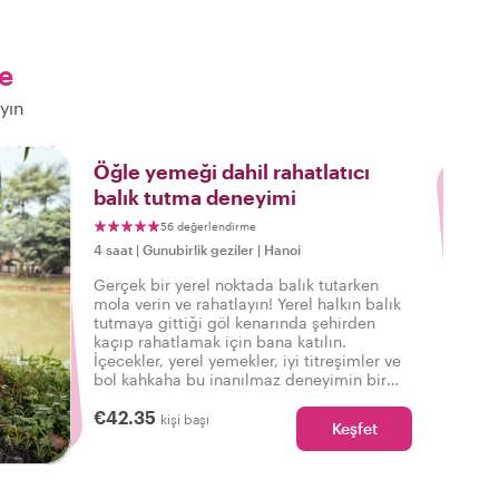
e
yın
3
Öğle yemeği dahil rahatlatıcı
balık tutma deneyimi
56 değerlendirme
4 saat
|
Gunubirlik geziler
|
Hanoi
Gerçek bir yerel noktada balık tutarken
mola verin ve rahatlayın! Yerel halkın balık
tutmaya gittiği göl kenarında şehirden
kaçıp rahatlamak için bana katılın.
İçecekler, yerel yemekler, iyi titreşimler ve
bol kahkaha bu inanılmaz deneyimin bir
parçasıdır!
€42.35
kişi başı
Keşfet