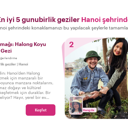
n iyi 5 gunubirlik geziler
Hanoi şehrind
noi şehrindeki konaklamanızı bu yapılacak şeylerle tamamla
2
amağı: Halong Koyu
 Gezi
eğerlendirme
lik geziler
|
Hanoi
din: Hanoi'den Halong
tmek için manzaralı bir
 boyunca manzara noktalarını,
lmaz doğayı ve kültürel
eşfetmek için duraklar. Bir
eliyor? Hayır, yerel bir ev
berliğinde Withlocals
zisiyle mümkün!
Keşfet
Hang ile