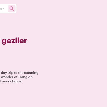
un?
 geziler
 day trip to the stunning
al wonder of Trang An.
f your choice.