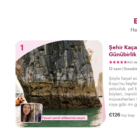
E
Ha
1
Şehir Kaç
Günübirlik
843 d
12 saat
|
Gunubir
Şöyle hayal e
Koyu'nu keşfe
yolculuk, yol
köyleri, inanı
mücevherleri k
rüya gibi mi g
sahibinin reh
€126
günübirlik ge
kişi başı
Favori yerel rehberinizi seçin