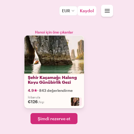
EUR
Kaydol
Hanoi için öne çıkanlar
Şehir Kaçamağı: Halong
Koyu Günübirlik Gezi
4.9
·
843 değerlendirme
İtibarıyla
€126
+
4
/kişi
Şimdi rezerve et