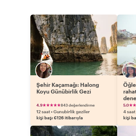
Şehir Kaçamağı: Halong
Öğle
Koyu Günübirlik Gezi
rahat
dene
4.9
843 değerlendirme
5.0
12 saat
•
Gunubirlik geziler
4 saat
kişi başı €126 itibarıyla
kişi b