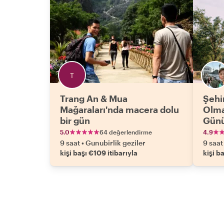
Trang An & Mua
Şehi
Mağaraları'nda macera dolu
Olma
bir gün
Günü
5.0
64 değerlendirme
4.9
9 saat
•
Gunubirlik geziler
9 saat
kişi başı €109 itibarıyla
kişi b