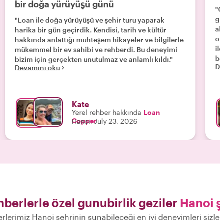
bir doğa yürüyüşü günü
"
g
"Loan ile doğa yürüyüşü ve şehir turu yaparak
a
harika bir gün geçirdik. Kendisi, tarih ve kültür
o
hakkında anlattığı muhteşem hikayeler ve bilgilerle
i
mükemmel bir ev sahibi ve rehberdi. Bu deneyimi
b
bizim için gerçekten unutulmaz ve anlamlı kıldı."
D
Devamını oku
V
a
N
p
Kate
s
Yerel rehber hakkında
Loan
ş
Copper
Hanoi, July 23, 2026
k
H
t
B
v
k
t
hberlerle özel gunubirlik geziler
Hanoi 
erlerimiz Hanoi şehrinin sunabileceği en iyi deneyimleri sizl