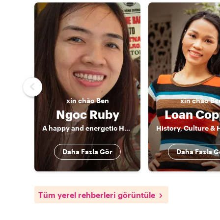
xin chào
Ben
xin chào
Be
Ngoc Ruby
Loan Cop
A happy and energetic Hanoian
Daha Fazla Gör
Daha Fazla G
Tüm yerel rehberleri görüntüle