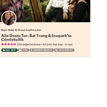
Ngoc Ruby ile Hanoi keyfini çıkar
Aile Dostu Tur: Bat Trang & Ecopark'ta
Çömlekçilik
•
•
359 değerlendirme
€52.00
kişi başı
6 saat
DAY TRIP
CAR
ANINDA ONAYLI
AILE DOSTU