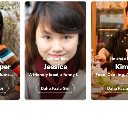
n
xin chào
Ben
xin chào
per
Jessica
Ki
History, Culture & Human Stories of Vietnam
A friendly local, a funny friend.
ör
Daha Fazla Gör
Daha Fazla