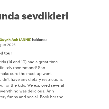
ında sevdikleri
Quynh Anh (ANNE)
hakkında
gust 2026
od tour
kids (14 and 10) had a great time
efinitely recommend! She
 make sure the meet up went
dn’t have any dietary restrictions
od for the kids. We explored several
everything was delicious. Anh
very funny and social. Book her the