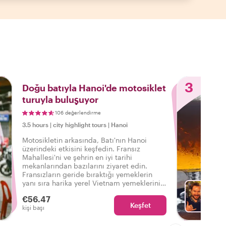
3
Doğu batıyla Hanoi'de motosiklet
turuyla buluşuyor
106 değerlendirme
3.5 hours
|
city highlight tours
|
Hanoi
Motosikletin arkasında, Batı'nın Hanoi
üzerindeki etkisini keşfedin. Fransız
Mahallesi'ni ve şehrin en iyi tarihi
mekanlarından bazılarını ziyaret edin.
Fransızların geride bıraktığı yemeklerin
yanı sıra harika yerel Vietnam yemeklerini
de tadın. Yerel halkla bu iki kültürün
€56.47
Hanoi'de nasıl çarpıştığını öğrenin!
Keşfet
Brian i
kişi başı