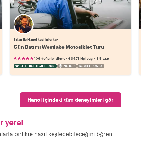
Brian ile Hanoi keyfini çıkar
Gün Batımı Westlake Motosiklet Turu
•
•
106 değerlendirme
€64.71
kişi başı
3.5 saat
CITY HIGHLIGHT TOUR
MOTOR
AILE DOSTU
Hanoi içindeki tüm deneyimleri gör
r yerel
larla birlikte nasıl keşfedebileceğini öğren