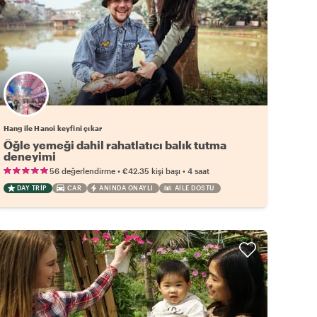
Hang ile Hanoi keyfini çıkar
Öğle yemeği dahil rahatlatıcı balık tutma
deneyimi
•
•
56 değerlendirme
€42.35
kişi başı
4 saat
DAY TRIP
CAR
ANINDA ONAYLI
AILE DOSTU