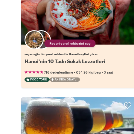
Favori yerel rehberini seç
seçeceğin bir yerel rehber ile Hanoi keyfini çıkar
Hanoi'nin 10 Tadı: Sokak Lezzetleri
•
•
716 değerlendirme
€34.98
kişi başı
3 saat
FOOD TOUR
ANINDA ONAYLI