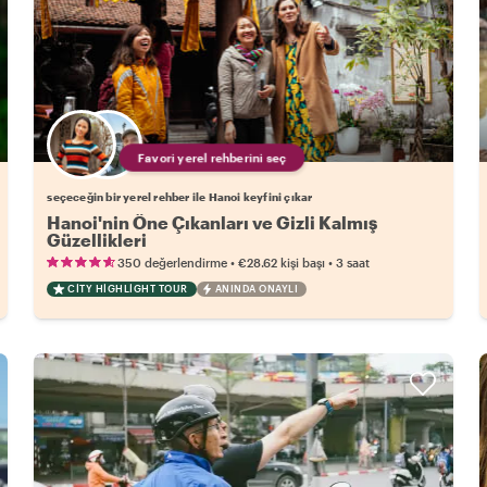
Favori yerel rehberini seç
seçeceğin bir yerel rehber ile Hanoi keyfini çıkar
Hanoi'nin Öne Çıkanları ve Gizli Kalmış
Güzellikleri
•
•
350 değerlendirme
€28.62
kişi başı
3 saat
CITY HIGHLIGHT TOUR
ANINDA ONAYLI