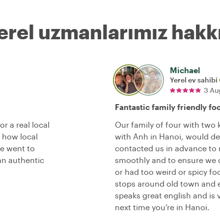
erel uzmanlarımız hakk
Michael
Yerel ev sahibi
3 Au
Fantastic family friendly fo
r a real local
Our family of four with two 
 how local
with Anh in Hanoi, would d
We went to
contacted us in advance to
an authentic
smoothly and to ensure we di
or had too weird or spicy fo
stops around old town and 
speaks great english and is 
next time you’re in Hanoi.