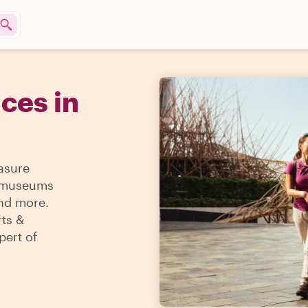
ces in
easure
 & museums
and more.
rts &
pert of