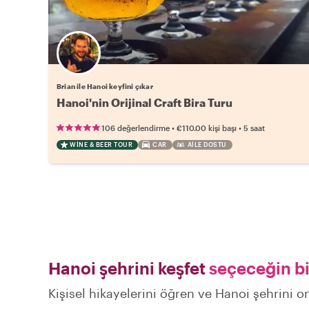
Brian ile Hanoi keyfini çıkar
Hanoi'nin Orijinal Craft Bira Turu
•
•
106 değerlendirme
€110.00
kişi başı
5 saat
WINE & BEER TOUR
CAR
AILE DOSTU
Hanoi şehrini keşfet
seçeceğin bi
Kişisel hikayelerini öğren ve Hanoi şehrini on