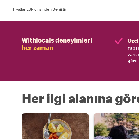
Fiyatlar EUR cinsinden
·
Değiştir
Withlocals deneyimleri
Özel 
her zaman
Yaban
varsı
göre 
Her ilgi alanına gö