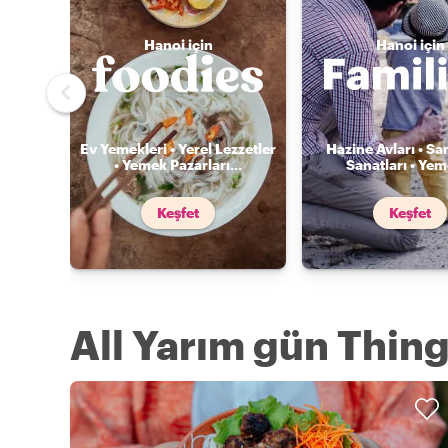
Hanoi için
Hanoi için
Ev Yemekleri • Yerel Lezzetler
Hazine Avları • Sa
• Yemek Pazarları
...
Sanatları • Ye
Keşfet
Keşfet
All Yarım gün Thing