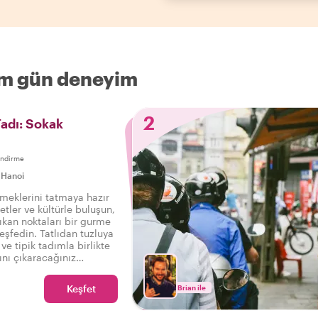
rım gün deneyim
2
Tadı: Sokak
endirme
|
Hanoi
emeklerini tatmaya hazır
etler ve kültürle buluşun,
ıkan noktaları bir gurme
eşfedin. Tatlıdan tuzluya
ve tipik tadımla birlikte
ını çıkaracağınız
r yemek turu sizi bekliyor.
Keşfet
Brian ile