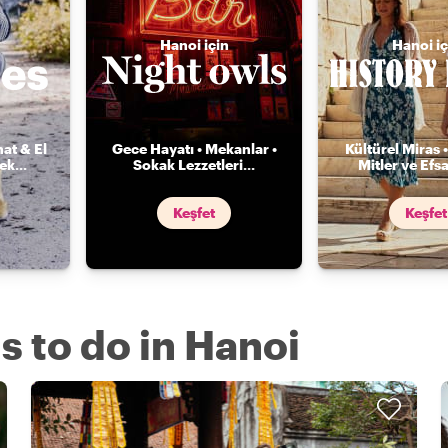
Hanoi için
Hanoi iç
nat & El
Gece Hayatı • Mekanlar •
Kültürel Miras •
mek
...
Sokak Lezzetleri
...
Mitler ve Efs
Keşfet
Keşfet
s to do in Hanoi