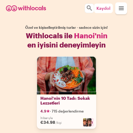
Kaydol
Özel ve kişiselleştirilmiş turlar - sadece sizin için!
Withlocals ile
Hanoi'nin
en iyisini deneyimleyin
Hanoi'nin 10 Tadı: Sokak
Lezzetleri
4.9
·
715 değerlendirme
İtibarıyla
€34.98
+
10
/kişi