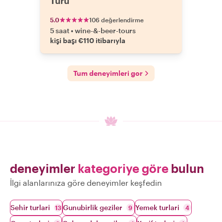
Turu
5.0
106 değerlendirme
5 saat
•
wine-&-beer-tours
kişi başı €110 itibarıyla
Tum deneyimleri gor
deneyimler
kategoriye göre
bulun
İlgi alanlarınıza göre deneyimler keşfedin
Sehir turlari
Gunubirlik geziler
Yemek turlari
13
9
4