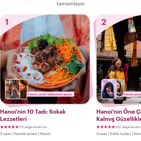
tamamlayın
1
2
Favori yerel rehberinizi seçin
Favori yere
Hanoi'nin 10 Tadı: Sokak
Hanoi'nin Öne Çı
Lezzetleri
Kalmış Güzellikl
715 değerlendirme
350 değerlendi
3 saat
|
Yemek turlari
|
Hanoi
3 saat
|
Sehir turlari
|
Han