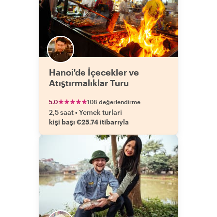
Hanoi'de İçecekler ve
Atıştırmalıklar Turu
5.0
108 değerlendirme
2,5 saat
•
Yemek turlari
kişi başı €25.74 itibarıyla