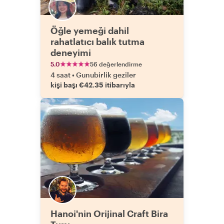
Öğle yemeği dahil
rahatlatıcı balık tutma
deneyimi
5.0
56 değerlendirme
4 saat
•
Gunubirlik geziler
kişi başı €42.35 itibarıyla
Hanoi'nin Orijinal Craft Bira