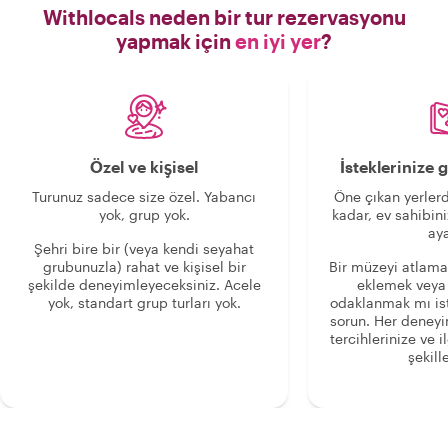
Withlocals neden bir tur rezervasyonu
yapmak için
en iyi yer
?
Özel ve kişisel
İsteklerinize
Turunuz sadece size özel. Yabancı
Öne çıkan yerlerd
yok, grup yok.
kadar, ev sahibini
aya
Şehri bire bir (veya kendi seyahat
grubunuzla) rahat ve kişisel bir
Bir müzeyi atlama
şekilde deneyimleyeceksiniz. Acele
eklemek veya
yok, standart grup turları yok.
odaklanmak mı is
sorun. Her deney
tercihlerinize ve i
şekille