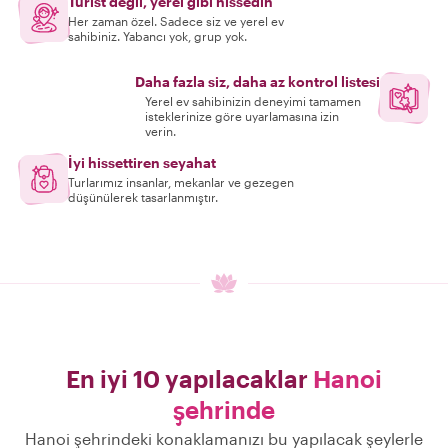
Turist değil, yerel gibi hissedin
Her zaman özel. Sadece siz ve yerel ev
sahibiniz. Yabancı yok, grup yok.
Daha fazla siz, daha az kontrol listesi
Yerel ev sahibinizin deneyimi tamamen
isteklerinize göre uyarlamasına izin
verin.
İyi hissettiren seyahat
Turlarımız insanlar, mekanlar ve gezegen
düşünülerek tasarlanmıştır.
En iyi 10 yapılacaklar
Hanoi
şehrinde
Hanoi şehrindeki konaklamanızı bu yapılacak şeylerle