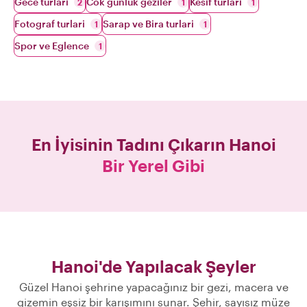
Gece turlari
Cok gunluk geziler
Kesif turlari
2
1
1
Fotograf turlari
Sarap ve Bira turlari
1
1
Spor ve Eglence
1
En İyisinin Tadını Çıkarın
Hanoi
Bir Yerel Gibi
Hanoi'de Yapılacak Şeyler
Güzel Hanoi şehrine yapacağınız bir gezi, macera ve
gizemin eşsiz bir karışımını sunar. Şehir, sayısız müze