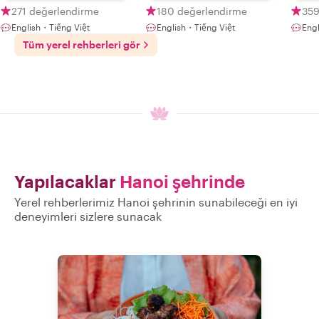
271 değerlendirme
180 değerlendirme
359
English・Tiếng Việt
English・Tiếng Việt
Eng
Tüm yerel rehberleri gör
Yapılacaklar
Hanoi şehrinde
Yerel rehberlerimiz Hanoi şehrinin sunabileceği en iyi
deneyimleri sizlere sunacak