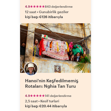
4.9
843 değerlendirme
12 saat
•
Gunubirlik geziler
kişi başı €126 itibarıyla
Hanoi'nin Keşfedilmemiş
Rotaları: Nghia Tan Turu
4.9
141 değerlendirme
2,5 saat
•
Kesif turlari
kişi başı €20.44 itibarıyla