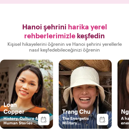
Hanoi şehrini
harika yerel
rehberlerimizle
keşfedin
Kişisel hikayelerini öğrenin ve Hanoi şehrini yerellerle
nasıl keşfedebileceğinizi öğrenin
Loan
Copper
Trang Chu
Ng
History, Culture &
The Energetic
A h
Human Stories of
Military
ene
Vietnam
Journalist
Han