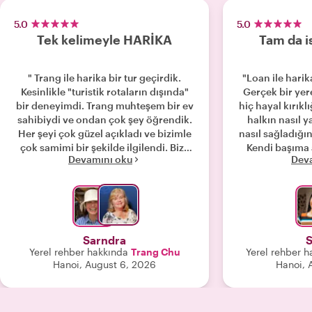
5.0
5.0
Tek kelimeyle HARİKA
Tam da i
" Trang ile harika bir tur geçirdik.
"Loan ile harik
Kesinlikle "turistik rotaların dışında"
Gerçek bir yer
bir deneyimdi. Trang muhteşem bir ev
hiç hayal kırık
sahibiydi ve ondan çok şey öğrendik.
halkın nasıl y
Her şeyi çok güzel açıkladı ve bizimle
nasıl sağladığı
çok samimi bir şekilde ilgilendi. Bize
Kendi başıma
Devamını oku
Dev
çeşitli tavsiyelerde bulundu; kısacası
yerlere gittik. 
her yönüyle harika ve büyüleyici bir
istiyorsanız, L
deneyimdi. Trang'i kesinlikle tavsiye
yaşayacaks
ederiz. Çok teşekkürler"
Sarndra
S
Yerel rehber hakkında
Trang Chu
Yerel rehber h
Hanoi, August 6, 2026
Hanoi, 