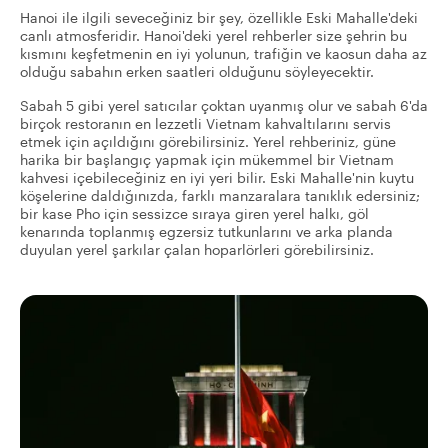
Hanoi ile ilgili seveceğiniz bir şey, özellikle Eski Mahalle'deki
canlı atmosferidir. Hanoi'deki yerel rehberler size şehrin bu
kısmını keşfetmenin en iyi yolunun, trafiğin ve kaosun daha az
olduğu sabahın erken saatleri olduğunu söyleyecektir.
Sabah 5 gibi yerel satıcılar çoktan uyanmış olur ve sabah 6'da
birçok restoranın en lezzetli Vietnam kahvaltılarını servis
etmek için açıldığını görebilirsiniz. Yerel rehberiniz, güne
harika bir başlangıç yapmak için mükemmel bir Vietnam
kahvesi içebileceğiniz en iyi yeri bilir. Eski Mahalle'nin kuytu
köşelerine daldığınızda, farklı manzaralara tanıklık edersiniz;
bir kase Pho için sessizce sıraya giren yerel halkı, göl
kenarında toplanmış egzersiz tutkunlarını ve arka planda
duyulan yerel şarkılar çalan hoparlörleri görebilirsiniz.