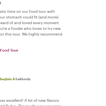
i
stic time on our food tour with
 our stomach could fit (and more).
heard of and loved every moment
you're a foodie who loves to try new
 on this tour. We highly recommend
t Food Tour
Suqlain A
hakkında
as excellent! A lot of new flavors
old Dubai. The guide was very nice