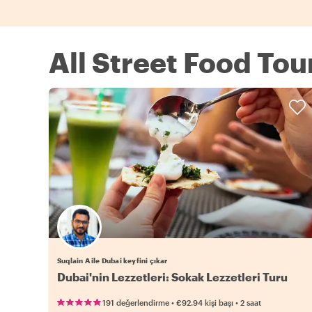
All Street Food Tou
Suqlain A ile Dubai keyfini çıkar
Dubai'nin Lezzetleri: Sokak Lezzetleri Turu
•
•
191 değerlendirme
€92.94
kişi başı
2 saat