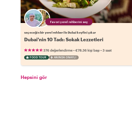
Favori yerel rehberini seç
seçeceğin bir yerel rehber ile Dubai keyfini çıkar
Dubai'nin 10 Tadı: Sokak Lezzetleri
•
•
376 değerlendirme
€78.36
kişi başı
3 saat
FOOD TOUR
ANINDA ONAYLI
Hepsini gör