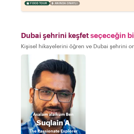
FOOD TOUR
ANINDA ONAYLI
Dubai şehrini keşfet
seçeceğin bi
Kişisel hikayelerini öğren ve Dubai şehrini on
Asalam alaikum
Ben
Suqlain A
The Passionate Explorer