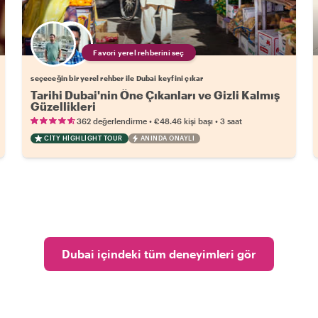
Favori yerel rehberini seç
seçeceğin bir yerel rehber ile Dubai keyfini çıkar
Tarihi Dubai'nin Öne Çıkanları ve Gizli Kalmış
Güzellikleri
•
•
362 değerlendirme
€48.46
kişi başı
3 saat
CITY HIGHLIGHT TOUR
ANINDA ONAYLI
Dubai içindeki tüm deneyimleri gör