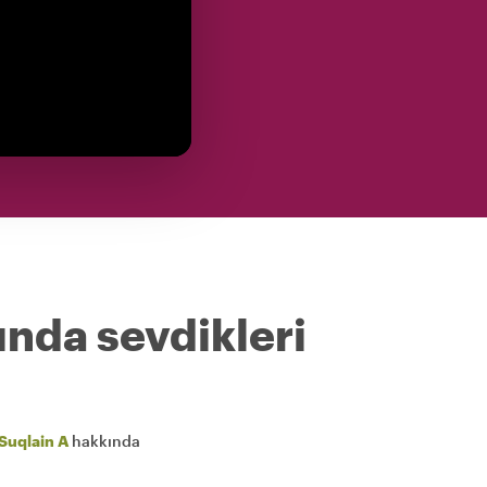
ında sevdikleri
Suqlain A
hakkında