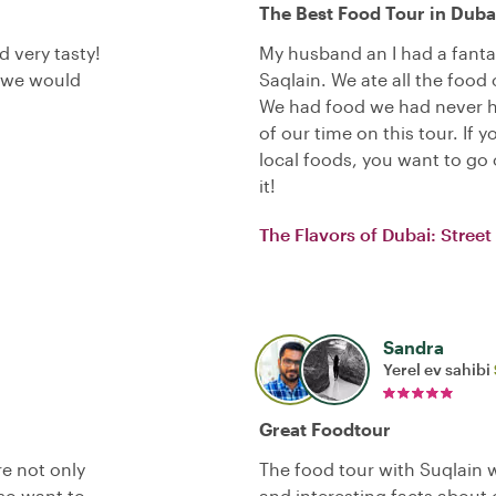
The Best Food Tour in Duba
 very tasty!
My husband an I had a fanta
e we would
Saqlain. We ate all the food
We had food we had never 
of our time on this tour. If 
local foods, you want to go
it!
The Flavors of Dubai: Stree
Sandra
Yerel ev sahibi
Great Foodtour
re not only
The food tour with Suqlain w
so want to
and interesting facts about 