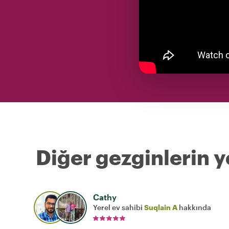
Diğer gezginlerin y
Cathy
Yerel ev sahibi
Suqlain A
hakkında