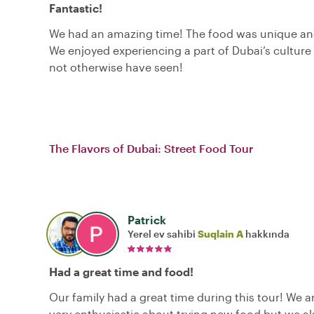
Fantastic!
We had an amazing time! The food was unique and
We enjoyed experiencing a part of Dubai’s cultur
not otherwise have seen!
The Flavors of Dubai: Street Food Tour
Patrick
Yerel ev sahibi
Suqlain A
hakkında
Had a great time and food!
Our family had a great time during this tour! We a
very enthusiastic about trying new food but we al