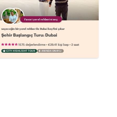
Favori yerel rehberini seç
seçeceğin bir yerel rehber ile Dubai keyfini çıkar
Şehir Başlangıç Turu: Dubai
•
•
1575 değerlendirme
€29.41
kişi başı
2 saat
CITY HIGHLIGHT TOUR
ANINDA ONAYLI