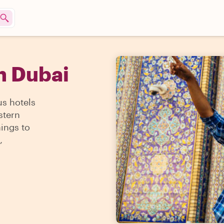
n Dubai
us hotels
stern
hings to
,