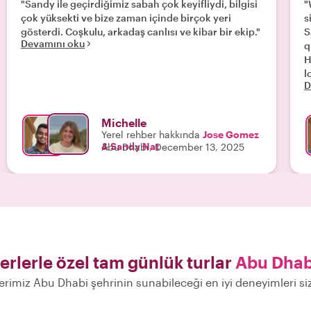
"Sandy ile geçirdiğimiz sabah çok keyifliydi, bilgisi
"
çok yüksekti ve bize zaman içinde birçok yeri
s
gösterdi. Coşkulu, arkadaş canlısı ve kibar bir ekip."
S
Devamını oku
q
H
l
D
p
m
S
Michelle
r
Yerel rehber hakkında
Jose Gomez
T
& Sandy Nat
Abu Dhabi, December 13, 2025
d
c
erlerle özel tam günlük turlar
Abu Dhab
erimiz Abu Dhabi şehrinin sunabileceği en iyi deneyimleri s