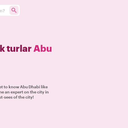
un?
k turlar
Abu
Get to know Abu Dhabi like
e an expert on the city in
t-sees of the city!