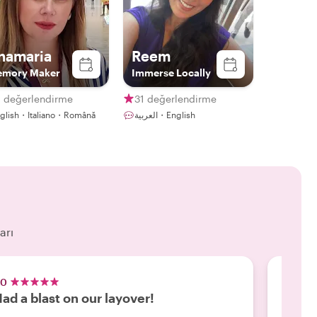
namaria
Reem
mory Maker
Immerse Locally
9 değerlendirme
31 değerlendirme
glish・Italiano・Română
العربية・English
arı
.0
5.0
ad a blast on our layover!
Great