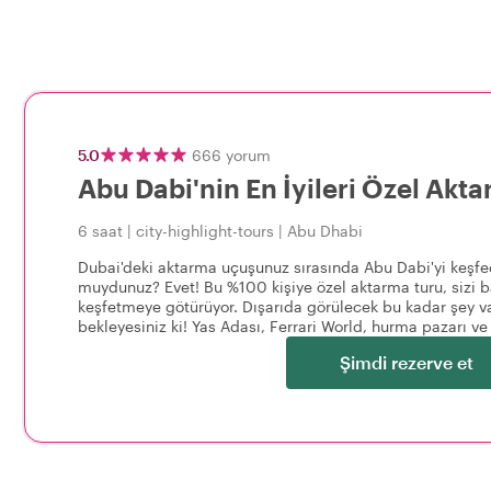
5.0
666
yorum
Abu Dabi'nin En İyileri Özel Akt
6 saat
|
city-highlight-tours
|
Abu Dhabi
Dubai'deki aktarma uçuşunuz sırasında Abu Dabi'yi keşfed
muydunuz? Evet! Bu %100 kişiye özel aktarma turu, sizi ba
keşfetmeye götürüyor. Dışarıda görülecek bu kadar şey 
bekleyesiniz ki! Yas Adası, Ferrari World, hurma pazarı ve 
Şimdi rezerve et