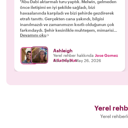
"Abu Dabi aktarmalı turu yaptık. Melwin, gelmeden
önce iletişimi en iyi şekilde sağladı, bizi
havaalanında karşıladı ve bizi şehirde gezdirerek
etrafı tanıttı. Gerçekten cana yakındı, bilgisi
inanılmazdı ve zamanımızın kısıtlı olduğunun çok
farkındaydı. Şehir kesinlikle muhteşem, mimarisi
Devamını oku
büyüleyici ve her şey çok güvenli ve temizdi. Bu turu
ayarladığımıza çok sevindim ve Melwin ile
tanıştığım için minnettarım!"
Ashleigh
Yerel rehber hakkında
Jose Gomez
& Sandy Nat
Abu Dhabi, May 26, 2026
Yerel rehb
Yerel rehberl