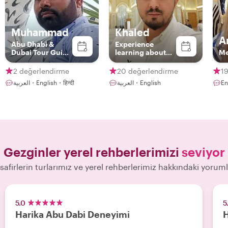
Muhammad
Khaled
A
Abu Dhabi &
Experience
Dubai Tour Guide
learning about
Me
Service
Abu Dhabi’s
landmarks,
2 değerlendirme
20 değerlendirme
1
culture and
العربية・English・हिन्दी
العربية・English
En
restaurants
Gezginler yerel rehberlerimizi
seviyor
safirlerin turlarımız ve yerel rehberlerimiz hakkındaki yoruml
5.0
5
Harika Abu Dabi Deneyimi
H