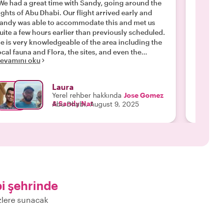
We had a great time with Sandy, going around the
"I had 
ights of Abu Dhabi. Our flight arrived early and
and att
andy was able to accommodate this and met us
recomm
Devamı
uite a few hours earlier than previously scheduled.
e is very knowledgeable of the area including the
ocal fauna and Flora, the sites, and even the
evamını oku
olitics. We had a great time visiting the Grand
osque, the Palace hotel, the Fig market and more.
andy took us to a local restaurant and gave us
Laura
ecommendations on what to eat, it was delicious!!
Yerel rehber hakkında
Jose Gomez
his was great way to spend hours will stop and Abu
& Sandy Nat
Abu Dhabi, August 9, 2025
 and I would recommend Sandy. Also, Jose
ommunicating with me before we landed. "
i şehrinde
izlere sunacak