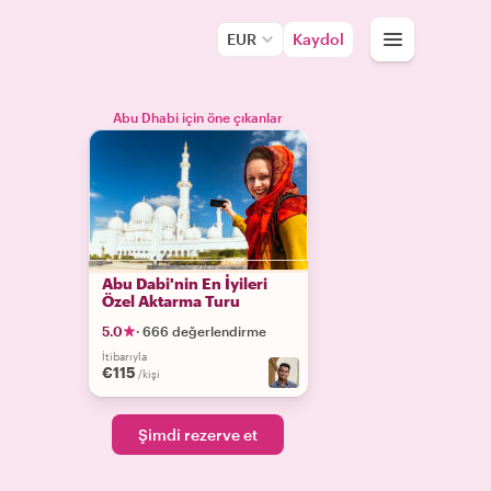
EUR
Kaydol
Abu Dhabi için öne çıkanlar
Abu Dabi'nin En İyileri
Özel Aktarma Turu
5.0
·
666 değerlendirme
İtibarıyla
€115
/kişi
Şimdi rezerve et