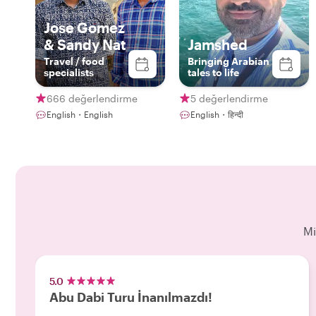
Jose Gomez
& Sandy Nat
Jamshed
Travel / food
Bringing Arabian
specialists
tales to life
666 değerlendirme
5 değerlendirme
English・English
English・हिन्दी
Mi
5.0
Abu Dabi Turu İnanılmazdı!