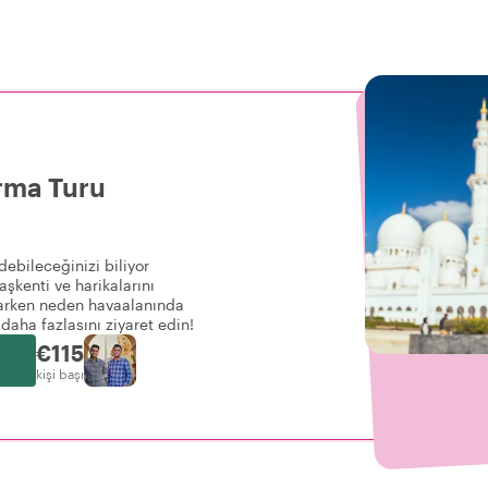
arma Turu
ebileceğinizi biliyor
şkenti ve harikalarını
varken neden havaalanında
daha fazlasını ziyaret edin!
€115
kişi başı