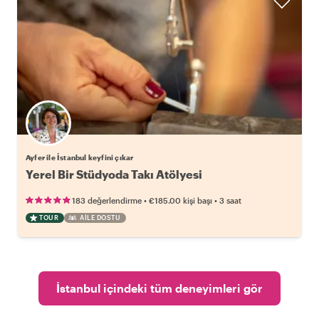
Ayfer ile İstanbul keyfini çıkar
Yerel Bir Stüdyoda Takı Atölyesi
•
•
183 değerlendirme
€185.00
kişi başı
3 saat
TOUR
AILE DOSTU
İstanbul içindeki tüm deneyimleri gör