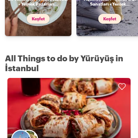
• Yemek Pazarları
...
Sanatları • Yemek
...
Keşfet
Keşfet
All Things to do by Yürüyüş in
İstanbul