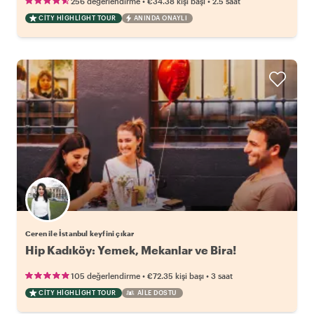
•
•
256 değerlendirme
€34.38
kişi başı
2.5 saat
CITY HIGHLIGHT TOUR
ANINDA ONAYLI
Ceren ile İstanbul keyfini çıkar
Hip Kadıköy: Yemek, Mekanlar ve Bira!
•
•
105 değerlendirme
€72.35
kişi başı
3 saat
CITY HIGHLIGHT TOUR
AILE DOSTU