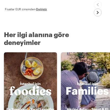
Fiyatlar EUR cinsinden
·
Değiştir
Her ilgi alanına göre
deneyimler
İstanbul için
İstanbul için
Ev Yemekleri • Yerel Lezzetler
Hazine Avları • Sanat & El