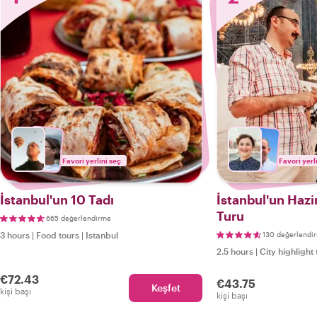
Favori yerlini seç
Favori yerl
İstanbul'un 10 Tadı
İstanbul'un Hazi
Turu
665 değerlendirme
3 hours
|
Food tours
|
Istanbul
130 değerlendi
2.5 hours
|
City highlight 
€72.43
€43.75
Keşfet
kişi başı
kişi başı