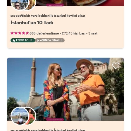
Favori yerel rehberini seç
seçeceğin bir yerel rehber ile İstanbul keyfini çıkar
İstanbul'un 10 Tadı
•
•
665 değerlendirme
€72.43
kişi başı
3 saat
FOOD TOUR
ANINDA ONAYLI
Favori yerel rehberini seç
seçeceğin bir yerel rehber ile İstanbul keyfini çıkar