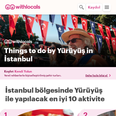
Kaydol
Things to do by Yürüyüş in
İstanbul
Keşfet
Kendi Yolun
Yerel rehberlerle kişiselleştirilmiş şehir turları.
Daha fazla bilgi al
İstanbul bölgesinde Yürüyüş
ile yapılacak en iyi 10 aktivite
1
2