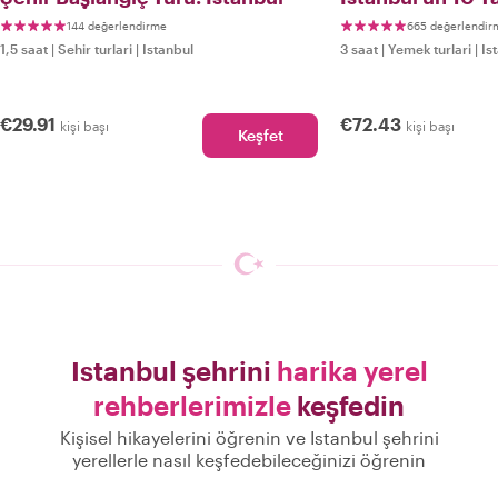
144 değerlendirme
665 değerlendir
1,5 saat
|
Sehir turlari
|
Istanbul
3 saat
|
Yemek turlari
|
Is
€29.91
€72.43
kişi başı
kişi başı
Keşfet
Istanbul şehrini
harika yerel
rehberlerimizle
keşfedin
Kişisel hikayelerini öğrenin ve Istanbul şehrini
yerellerle nasıl keşfedebileceğinizi öğrenin