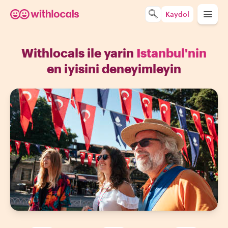
Kaydol
Withlocals ile yarin
Istanbul'nin
en iyisini deneyimleyin