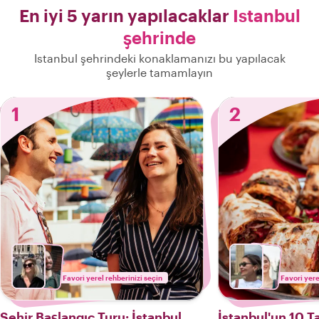
En iyi 5 yarın yapılacaklar
Istanbul
şehrinde
Istanbul şehrindeki konaklamanızı bu yapılacak
şeylerle tamamlayın
1
2
Favori yerel rehberinizi seçin
Favori yere
Şehir Başlangıç Turu: İstanbul
İstanbul'un 10 T