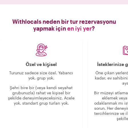
rehberlik etmesi
kesinlikle
Withlocals neden bir tur rezervasyonu
yapmak için
en iyi yer
?
Özel ve kişisel
İsteklerinize
Turunuz sadece size özel. Yabancı
Öne çıkan yerlerd
yok, grup yok.
kadar, ev sahibini
aya
Şehri bire bir (veya kendi seyahat
grubunuzla) rahat ve kişisel bir
Bir müzeyi atlama
şekilde deneyimleyeceksiniz. Acele
eklemek veya
yok, standart grup turları yok.
odaklanmak mı is
sorun. Her deney
tercihlerinize ve i
şekille