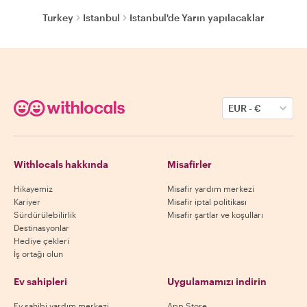
Turkey
Istanbul
Istanbul'de Yarın yapılacaklar
EUR
-
€
Withlocals hakkında
Misafirler
Hikayemiz
Misafir yardım merkezi
Kariyer
Misafir iptal politikası
Sürdürülebilirlik
Misafir şartlar ve koşulları
Destinasyonlar
Hediye çekleri
İş ortağı olun
Ev sahipleri
Uygulamamızı indirin
Ev sahibi yardım merkezi
App Store