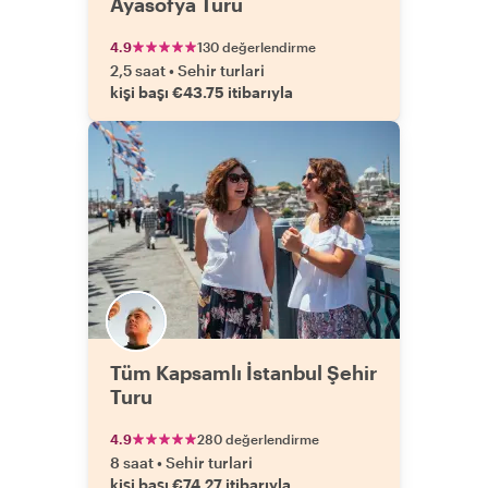
Ayasofya Turu
4.9
130 değerlendirme
2,5 saat
•
Sehir turlari
kişi başı €43.75 itibarıyla
Tüm Kapsamlı İstanbul Şehir
Turu
4.9
280 değerlendirme
8 saat
•
Sehir turlari
kişi başı €74.27 itibarıyla