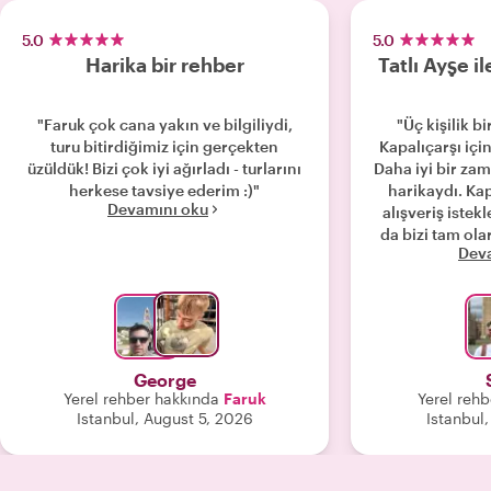
5.0
5.0
Harika bir rehber
Tatlı Ayşe il
"Faruk çok cana yakın ve bilgiliydi,
"Üç kişilik b
turu bitirdiğimiz için gerçekten
Kapalıçarşı için
üzüldük! Bizi çok iyi ağırladı - turlarını
Daha iyi bir za
herkese tavsiye ederim :)"
harikaydı. Kapa
Devamını oku
alışveriş istekl
da bizi tam ola
Dev
yerlere göt
konuşturdu! Ay
puanlık ve 
önerilerind
inanılmaz 
yorgunluğu ile
George
grubumuzun 
Yerel rehber hakkında
Faruk
Yerel reh
dikkatliydi. Genel olarak Ayş
Istanbul, August 5, 2026
Istanbul
inanılmaz dos
grubumuzda ol
aldığımız bir