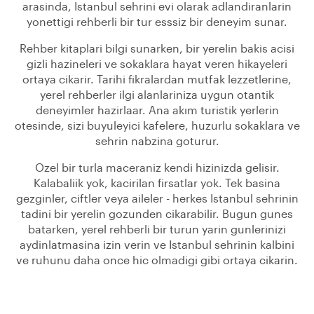
arasinda, Istanbul sehrini evi olarak adlandiranlarin
yonettigi rehberli bir tur esssiz bir deneyim sunar.
Rehber kitaplari bilgi sunarken, bir yerelin bakis acisi
gizli hazineleri ve sokaklara hayat veren hikayeleri
ortaya cikarir. Tarihi fikralardan mutfak lezzetlerine,
yerel rehberler ilgi alanlariniza uygun otantik
deneyimler hazirlaar. Ana akım turistik yerlerin
otesinde, sizi buyuleyici kafelere, huzurlu sokaklara ve
sehrin nabzina goturur.
Ozel bir turla maceraniz kendi hizinizda gelisir.
Kalabaliik yok, kacirilan firsatlar yok. Tek basina
gezginler, ciftler veya aileler - herkes Istanbul sehrinin
tadini bir yerelin gozunden cikarabilir. Bugun gunes
batarken, yerel rehberli bir turun yarin gunlerinizi
aydinlatmasina izin verin ve Istanbul sehrinin kalbini
ve ruhunu daha once hic olmadigi gibi ortaya cikarin.