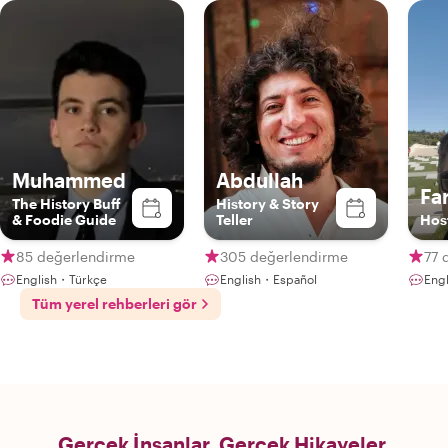
Muhammed
Abdullah
Fa
The History Buff
History & Story
& Foodie Guide
Teller
Hos
85 değerlendirme
305 değerlendirme
77 
English・Türkçe
English・Español
Eng
Tüm yerel rehberleri gör
Gerçek İnsanlar. Gerçek Hikayeler.