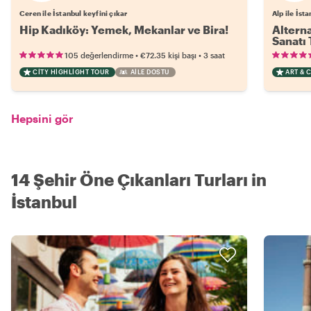
Ceren ile İstanbul keyfini çıkar
Alp ile İst
Hip Kadıköy: Yemek, Mekanlar ve Bira!
Alterna
Sanatı 
•
•
105 değerlendirme
€72.35
kişi başı
3 saat
CITY HIGHLIGHT TOUR
AILE DOSTU
ART & 
Hepsini gör
14 Şehir Öne Çıkanları Turları in
İstanbul