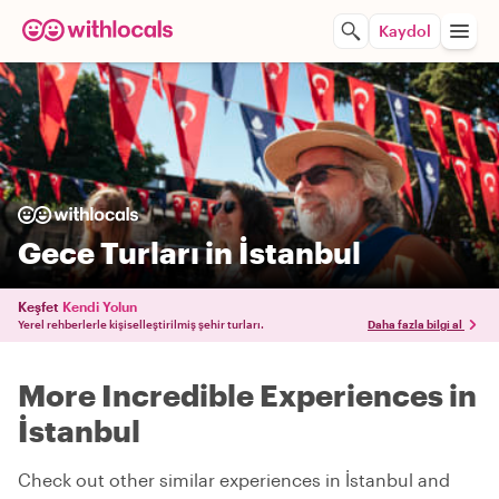
Kaydol
Gece Turları in İstanbul
Keşfet
Kendi Yolun
Yerel rehberlerle kişiselleştirilmiş şehir turları.
Daha fazla bilgi al
More Incredible Experiences in
İstanbul
Check out other similar experiences in İstanbul and