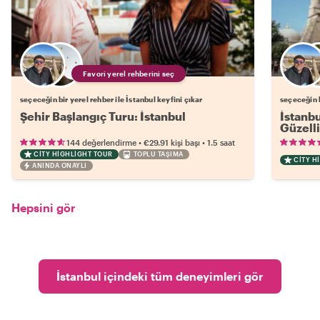
Favori yerel rehberini seç
seçeceğin bir yerel rehber ile İstanbul keyfini çıkar
seçeceğin b
Şehir Başlangıç Turu: İstanbul
İstanbu
Güzelli
•
•
144 değerlendirme
€29.91
kişi başı
1.5 saat
CITY HIGHLIGHT TOUR
TOPLU TAŞIMA
CITY H
ANINDA ONAYLI
Hepsini gör
İstanbul içindeki tüm deneyimleri gör