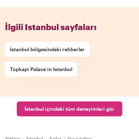
İlgili Istanbul sayfaları
İstanbul bölgesindeki rehberler
Topkapi Palace in Istanbul
İstanbul içindeki tüm deneyimleri gör
Türkiye
›
İstanbul
›
Turlar
›
Gece turları