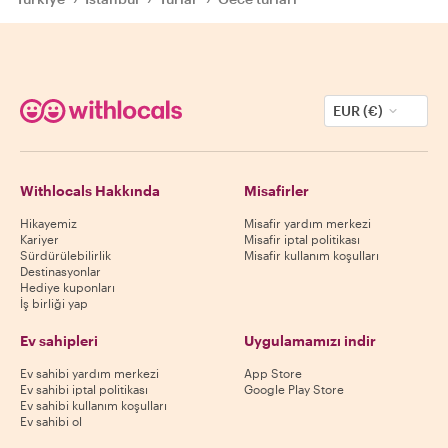
EUR (€)
Withlocals Hakkında
Misafirler
Hikayemiz
Misafir yardım merkezi
Kariyer
Misafir iptal politikası
Sürdürülebilirlik
Misafir kullanım koşulları
Destinasyonlar
Hediye kuponları
İş birliği yap
Ev sahipleri
Uygulamamızı indir
Ev sahibi yardım merkezi
App Store
Ev sahibi iptal politikası
Google Play Store
Ev sahibi kullanım koşulları
Ev sahibi ol