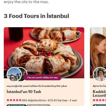
enjoy the city to the max.
3 Food Tours in İstanbul
Favori yerel rehberini seç
seçeceğin bir yerel rehber ile İstanbul keyfini çıkar
Ayfer ile İ
İstanbul'un 10 Tadı
Kadıköy
Lezzetl
•
•
664 değerlendirme
€72.43
kişi başı
3 saat
FOOD TOUR
ANINDA ONAYLI
FOOD 