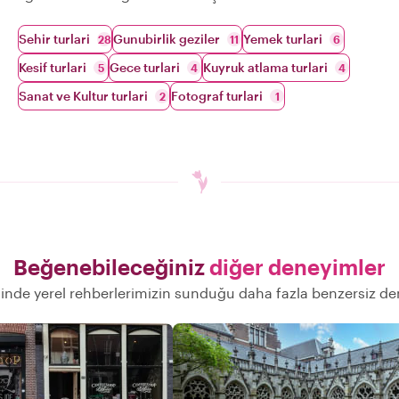
Sehir turlari
Gunubirlik geziler
Yemek turlari
28
11
6
Kesif turlari
Gece turlari
Kuyruk atlama turlari
5
4
4
Sanat ve Kultur turlari
Fotograf turlari
2
1
Beğenebileceğiniz
diğer deneyimler
inde yerel rehberlerimizin sunduğu daha fazla benzersiz d