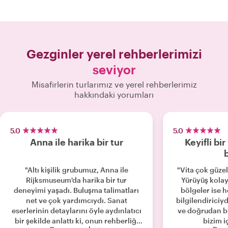
Gezginler yerel rehberlerimizi
seviyor
Misafirlerin turlarımız ve yerel rehberlerimiz
hakkındaki yorumları
5.0
5.0
Anna ile harika bir tur
Keyifli bi
b
"Altı kişilik grubumuz, Anna ile
"Vita çok güzel
Rijksmuseum'da harika bir tur
Yürüyüş kolay 
deneyimi yaşadı. Buluşma talimatları
bölgeler ise 
net ve çok yardımcıydı. Sanat
bilgilendiriciyd
eserlerinin detaylarını öyle aydınlatıcı
ve doğrudan bir
bir şekilde anlattı ki, onun rehberliği
bizim i