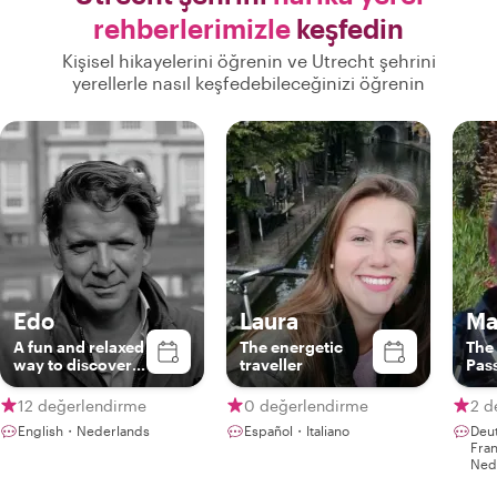
rehberlerimizle
keşfedin
Kişisel hikayelerini öğrenin ve Utrecht şehrini
yerellerle nasıl keşfedebileceğinizi öğrenin
Edo
Laura
Ma
A fun and relaxed
The energetic
The
way to discover
traveller
Pass
the beauty and
charm of Utrecht
12 değerlendirme
0 değerlendirme
2 d
English・Nederlands
Español・Italiano
Deu
Fra
Ned