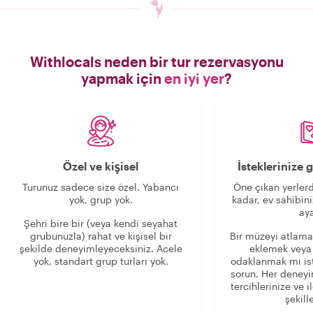
Withlocals neden bir tur rezervasyonu
yapmak için
en iyi yer
?
Özel ve kişisel
İsteklerinize
Turunuz sadece size özel. Yabancı
Öne çıkan yerlerd
yok, grup yok.
kadar, ev sahibini
aya
Şehri bire bir (veya kendi seyahat
grubunuzla) rahat ve kişisel bir
Bir müzeyi atlama
şekilde deneyimleyeceksiniz. Acele
eklemek veya
yok, standart grup turları yok.
odaklanmak mı is
sorun. Her deney
tercihlerinize ve i
şekille