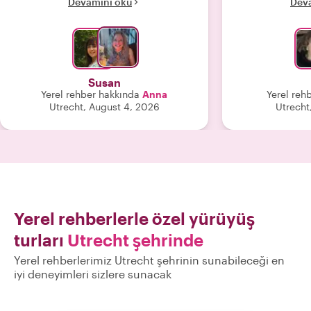
Devamını oku
Dev
olmasaydı müzeden bu kadar keyif
alamazdık. Anna çok cana yakın ve
bilgili biri. Kesinlikle tavsiye ederim!"
Susan
Yerel rehber hakkında
Anna
Yerel reh
Utrecht, August 4, 2026
Utrecht
Yerel rehberlerle özel yürüyüş
turları
Utrecht şehrinde
Yerel rehberlerimiz Utrecht şehrinin sunabileceği en
iyi deneyimleri sizlere sunacak