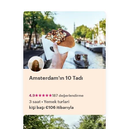
Amsterdam'ın 10 Tadı
4.9
187 değerlendirme
3 saat
•
Yemek turlari
kişi başı €106 itibarıyla