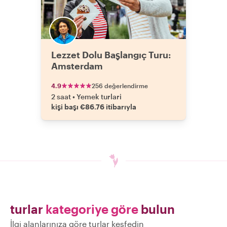
Lezzet Dolu Başlangıç Turu:
Amsterdam
4.9
256 değerlendirme
2 saat
•
Yemek turlari
kişi başı €86.76 itibarıyla
turlar
kategoriye göre
bulun
İlgi alanlarınıza göre turlar keşfedin