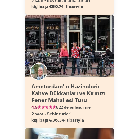
2 saat
•
Kuyruk atlama turlari
kişi başı €50.74 itibarıyla
Amsterdam'ın Hazineleri:
Kahve Dükkanları ve Kırmızı
Fener Mahallesi Turu
4.9
822 değerlendirme
2 saat
•
Sehir turlari
kişi başı €36.34 itibarıyla