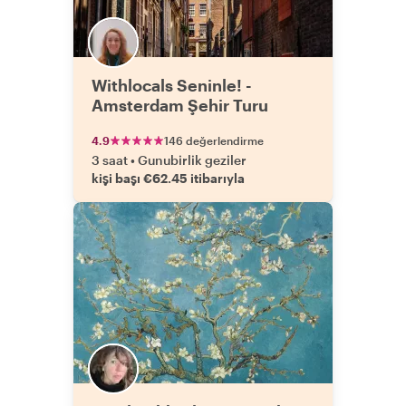
Withlocals Seninle! -
Amsterdam Şehir Turu
4.9
146 değerlendirme
3 saat
•
Gunubirlik geziler
kişi başı €62.45 itibarıyla