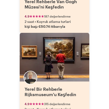
Yerel Rehberle Van Gogh
Müzesi'ni Keşfedin
4.9
187 değerlendirme
2 saat
•
Kuyruk atlama turlari
kişi başı €50.74 itibarıyla
Yerel Bir Rehberle
Rijksmuseum'u Keşfedin
4.9
315 değerlendirme