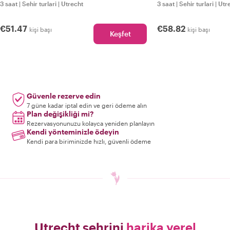
3 saat
|
Sehir turlari
|
Utrecht
3 saat
|
Sehir turlari
|
Utr
€51.47
€58.82
kişi başı
kişi başı
Keşfet
Güvenle rezerve edin
7 güne kadar iptal edin ve geri ödeme alın
Plan değişikliği mi?
Rezervasyonunuzu kolayca yeniden planlayın
Kendi yönteminizle ödeyin
Kendi para biriminizde hızlı, güvenli ödeme
Utrecht şehrini
harika yerel