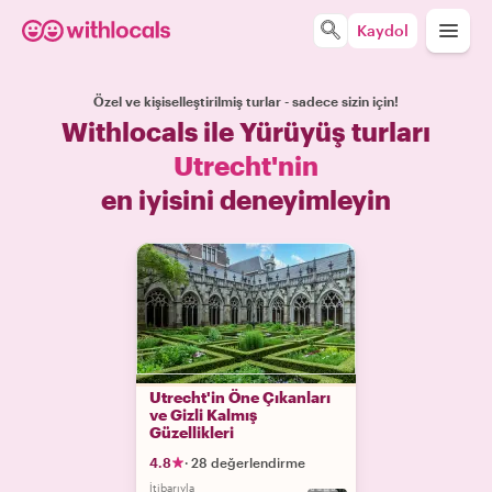
Kaydol
Özel ve kişiselleştirilmiş turlar - sadece sizin için!
Withlocals ile Yürüyüş turları
Utrecht'nin
en iyisini deneyimleyin
Utrecht'in Öne Çıkanları
ve Gizli Kalmış
Güzellikleri
4.8
·
28 değerlendirme
İtibarıyla