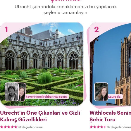
Utrecht şehrindeki konaklamanızı bu yapılacak
şeylerle tamamlayın
1
2
Favori yerel rehberinizi seçin
Laura ile
Utrecht'in Öne Çıkanları ve Gizli
Withlocals Senin
Kalmış Güzellikleri
Şehir Turu
28 değerlendirme
16 değerlendirm