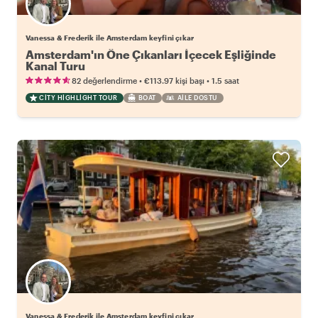
Vanessa & Frederik ile Amsterdam keyfini çıkar
Amsterdam'ın Öne Çıkanları İçecek Eşliğinde
Kanal Turu
•
•
82 değerlendirme
€113.97
kişi başı
1.5 saat
CITY HIGHLIGHT TOUR
BOAT
AILE DOSTU
Vanessa & Frederik ile Amsterdam keyfini çıkar