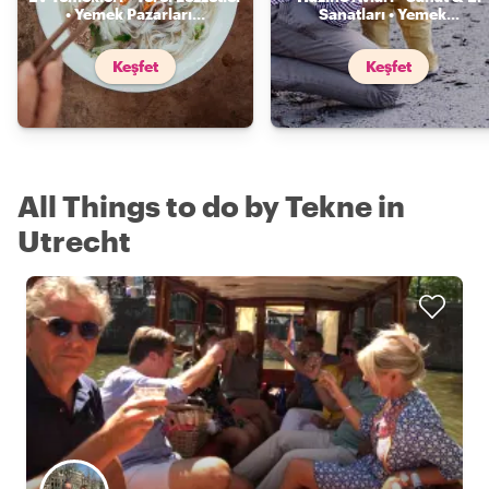
• Yemek Pazarları
...
Sanatları • Yemek
...
Keşfet
Keşfet
All Things to do by Tekne in
Utrecht