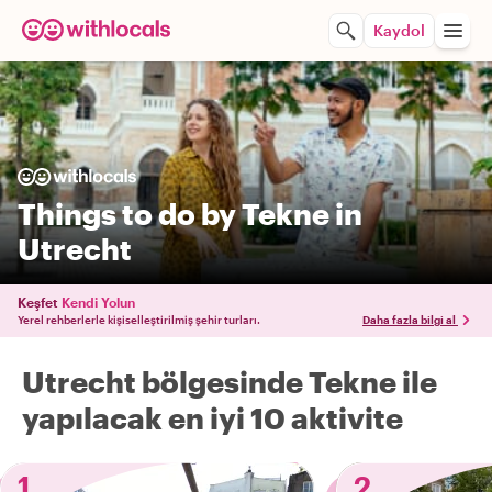
Kaydol
Things to do by Tekne in
Utrecht
Keşfet
Kendi Yolun
Yerel rehberlerle kişiselleştirilmiş şehir turları.
Daha fazla bilgi al
Utrecht bölgesinde Tekne ile
yapılacak en iyi 10 aktivite
1
2