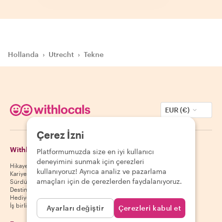
Hollanda
›
Utrecht
›
Tekne
EUR (€)
Çerez İzni
Withlocals Hakkında
Misafirler
Platformumuzda size en iyi kullanıcı
deneyimini sunmak için çerezleri
Hikayemiz
Misafir yardım merkezi
kullanıyoruz! Ayrıca analiz ve pazarlama
Kariyer
Misafir iptal politikası
amaçları için de çerezlerden faydalanıyoruz.
Sürdürülebilirlik
Misafir kullanım koşulları
Destinasyonlar
Hediye kuponları
İş birliği yap
Ayarları değiştir
Çerezleri kabul et