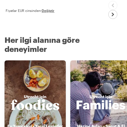
Fiyatlar EUR cinsinden
·
Değiştir
Her ilgi alanına göre
deneyimler
Utrecht için
Utrecht için
Ev Yemekleri • Yerel Lezzetler
Hazine Avları • Sanat & El