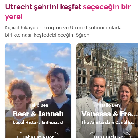
Utrecht şehrini keşfet
seçeceğin bir
yerel
Kişisel hikayelerini öğren ve Utrecht şehrini onlarla
birlikte nasıl keşfedebileceğini öğren
Hallo
Ben
Hallo
Ben
Beer & Jannah
Vanessa & Frederik
Local History Enthusiast
The Amsterdam Canal Experts
Daha Fazla Gör
Daha Fazla Gör