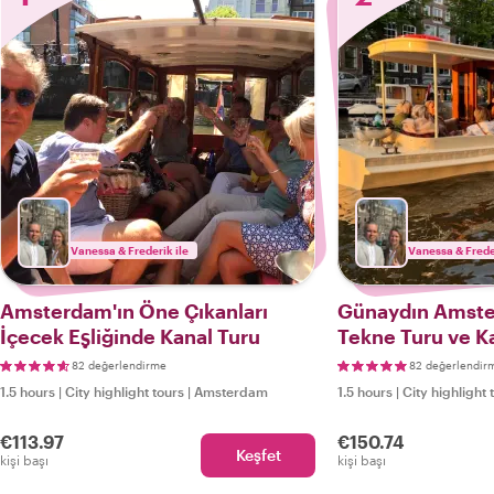
Vanessa & Frederik ile
Vanessa & Freder
Amsterdam'ın Öne Çıkanları
Günaydın Amste
İçecek Eşliğinde Kanal Turu
Tekne Turu ve Ka
82 değerlendirme
82 değerlendir
1.5 hours
|
City highlight tours
|
Amsterdam
1.5 hours
|
City highlight 
€113.97
€150.74
Keşfet
kişi başı
kişi başı