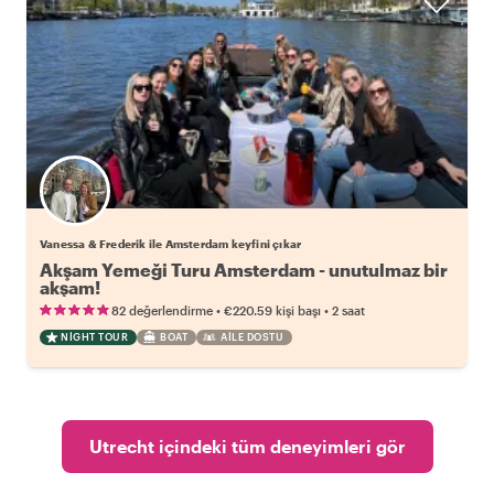
Vanessa & Frederik ile Amsterdam keyfini çıkar
Akşam Yemeği Turu Amsterdam - unutulmaz bir
akşam!
•
•
82 değerlendirme
€220.59
kişi başı
2 saat
NIGHT TOUR
BOAT
AILE DOSTU
Utrecht içindeki tüm deneyimleri gör