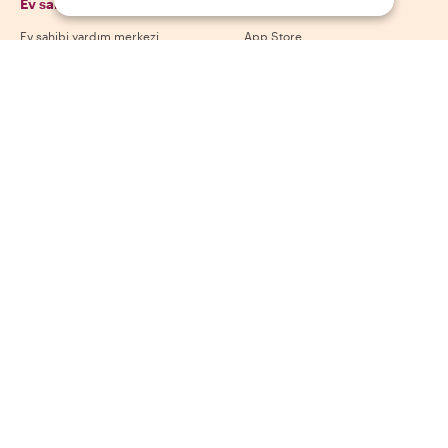
Ev sahipleri
Uygulamamızı indir
Ev sahibi yardım merkezi
App Store
Ev sahibi iptal politikası
Google Play Store
Ev sahibi kullanım koşulları
Ev sahibi ol
Bizi takip et
Ödeme yöntemleri
Mastercard, Visa, Amex, Di
Facebook
Instagram
YouTube
Kullanılabilirlik destinasyona göre değişir
©
2026
Withlocals.com
|
Gizlilik Politikası
|
Çerezler
|
Site haritası