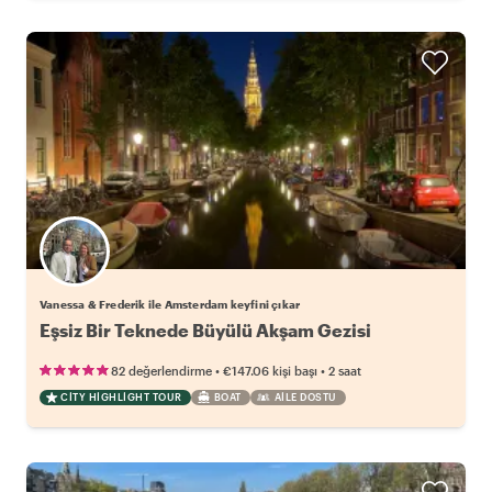
Vanessa & Frederik ile Amsterdam keyfini çıkar
Eşsiz Bir Teknede Büyülü Akşam Gezisi
•
•
82 değerlendirme
€147.06
kişi başı
2 saat
CITY HIGHLIGHT TOUR
BOAT
AILE DOSTU