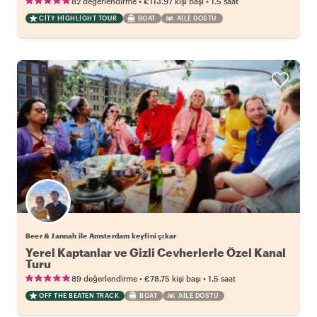
•
•
82 değerlendirme
€113.97
kişi başı
1.5 saat
CITY HIGHLIGHT TOUR
BOAT
AILE DOSTU
Beer & Jannah ile Amsterdam keyfini çıkar
Yerel Kaptanlar ve Gizli Cevherlerle Özel Kanal
Turu
•
•
89 değerlendirme
€78.75
kişi başı
1.5 saat
OFF THE BEATEN TRACK
BOAT
AILE DOSTU