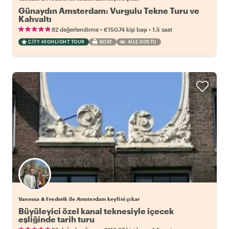
Günaydın Amsterdam: Vurgulu Tekne Turu ve
Kahvaltı
•
•
82 değerlendirme
€150.74
kişi başı
1.5 saat
CITY HIGHLIGHT TOUR
BOAT
AILE DOSTU
Vanessa & Frederik ile Amsterdam keyfini çıkar
Büyüleyici özel kanal teknesiyle içecek
eşliğinde tarih turu