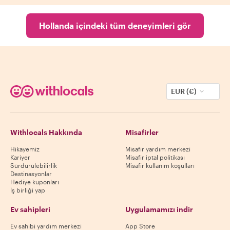
Hollanda içindeki tüm deneyimleri gör
EUR (€)
Withlocals Hakkında
Misafirler
Hikayemiz
Misafir yardım merkezi
Kariyer
Misafir iptal politikası
Sürdürülebilirlik
Misafir kullanım koşulları
Destinasyonlar
Hediye kuponları
İş birliği yap
Ev sahipleri
Uygulamamızı indir
Ev sahibi yardım merkezi
App Store