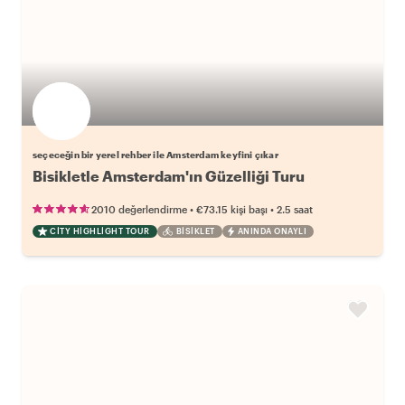
seçeceğin bir yerel rehber ile Amsterdam keyfini çıkar
Bisikletle Amsterdam'ın Güzelliği Turu
•
•
2010 değerlendirme
€73.15
kişi başı
2.5 saat
CITY HIGHLIGHT TOUR
BISIKLET
ANINDA ONAYLI