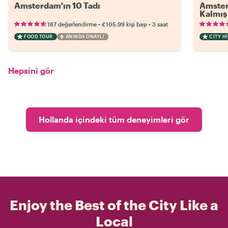
Amsterdam'ın 10 Tadı
Amster
Kalmış 
•
•
187 değerlendirme
€105.99
kişi başı
3 saat
FOOD TOUR
ANINDA ONAYLI
CITY H
Hepsini gör
Hollanda içindeki tüm deneyimleri gör
Enjoy the Best of the City Like a
Local