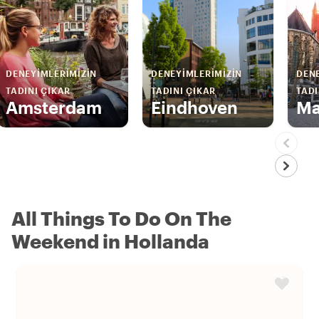
DENEYIMLERIMIZIN
DENEYIMLERIMIZIN
DENE
TADINI ÇIKAR
TADINI ÇIKAR
TADI
Amsterdam
Eindhoven
Ma
All Things To Do On The
Weekend in Hollanda