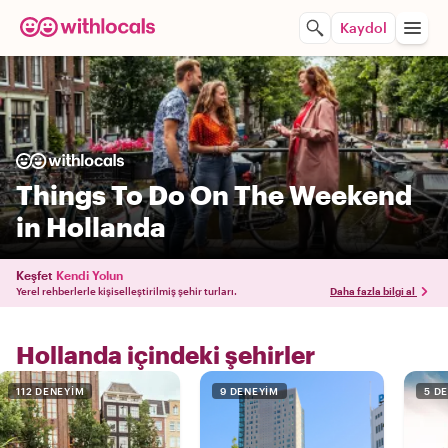
Kaydol
Things To Do On The Weekend
in Hollanda
Keşfet
Kendi Yolun
Yerel rehberlerle kişiselleştirilmiş şehir turları.
Daha fazla bilgi al
Hollanda içindeki şehirler
112 DENEYIM
9 DENEYIM
5 D