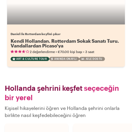
Daniel ile Rotterdam keyfini çıkar
Kendi Hollandan. Rotterdam Sokak Sanatı Turu.
Vandallardan Picaso'ya
•
•
2 değerlendirme
€70.00
kişi başı
3 saat
ART & CULTURE TOUR
ANINDA ONAYLI
AILE DOSTU
Hollanda şehrini keşfet
seçeceğin
bir yerel
Kişisel hikayelerini öğren ve Hollanda şehrini onlarla
birlikte nasıl keşfedebileceğini öğren