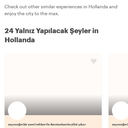
Check out other similar experiences in Hollanda and
enjoy the city to the max.
24 Yalnız Yapılacak Şeyler in
Hollanda
seçeceğin bir yerel rehber ile Amsterdam keyfini çıkar
seçeceğin b