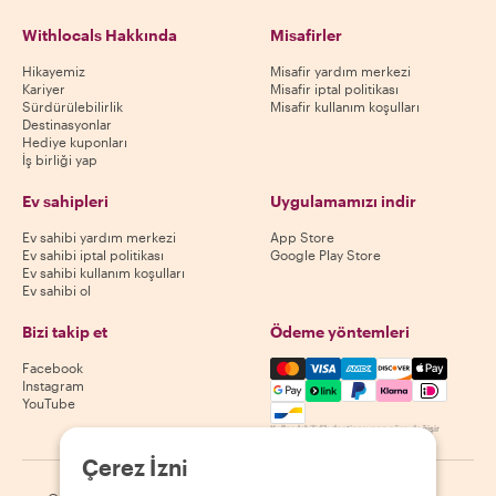
Withlocals Hakkında
Misafirler
Hikayemiz
Misafir yardım merkezi
Kariyer
Misafir iptal politikası
Sürdürülebilirlik
Misafir kullanım koşulları
Destinasyonlar
Hediye kuponları
İş birliği yap
Ev sahipleri
Uygulamamızı indir
Ev sahibi yardım merkezi
App Store
Ev sahibi iptal politikası
Google Play Store
Ev sahibi kullanım koşulları
Ev sahibi ol
Bizi takip et
Ödeme yöntemleri
Mastercard, Visa, Amex, Di
Facebook
Instagram
YouTube
Kullanılabilirlik destinasyona göre değişir
Çerez İzni