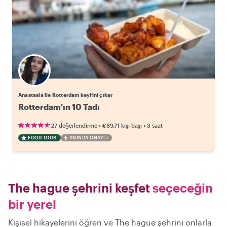
Anastasia ile Rotterdam keyfini çıkar
Rotterdam'ın 10 Tadı
•
•
27 değerlendirme
€89.71
kişi başı
3 saat
FOOD TOUR
ANINDA ONAYLI
The hague şehrini keşfet
seçeceğin
bir yerel
Kişisel hikayelerini öğren ve The hague şehrini onlarla