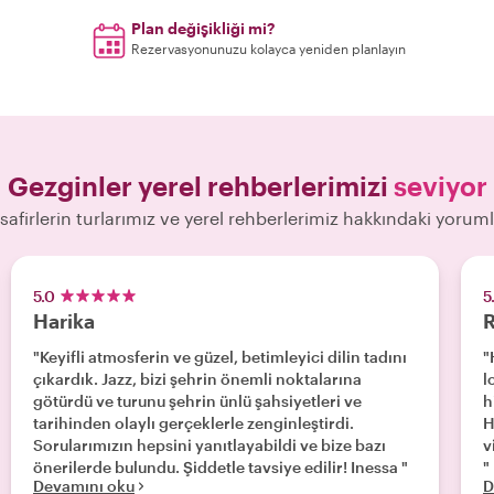
Plan değişikliği mi?
Rezervasyonunuzu kolayca yeniden planlayın
Gezginler yerel rehberlerimizi
seviyor
safirlerin turlarımız ve yerel rehberlerimiz hakkındaki yoruml
5.0
5
Harika
R
"Keyifli atmosferin ve güzel, betimleyici dilin tadını
"
çıkardık. Jazz, bizi şehrin önemli noktalarına
l
götürdü ve turunu şehrin ünlü şahsiyetleri ve
h
tarihinden olaylı gerçeklerle zenginleştirdi.
H
Sorularımızın hepsini yanıtlayabildi ve bize bazı
v
önerilerde bulundu. Şiddetle tavsiye edilir! Inessa "
"
Devamını oku
D