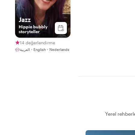
Jazz
Hippie bubbly
storyteller
14 değerlendirme
العربية・English・Nederlands
Yerel rehberl