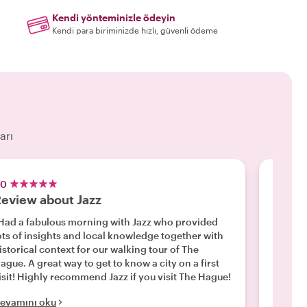
Kendi yönteminizle ödeyin
Kendi para biriminizde hızlı, güvenli ödeme
arı
.0
5.0
eview about Jazz
Best 
Had a fabulous morning with Jazz who provided
"Anasta
ots of insights and local knowledge together with
the best tour
istorical context for our walking tour of The
learned
ague. A great way to get to know a city on a first
and we 
isit! Highly recommend Jazz if you visit The Hague!
As a T
to all m
evamını oku
Devamı