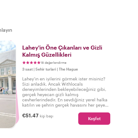
mlayın
Lahey'in Öne Çıkanları ve Gizli
Kalmış Güzellikleri
18 değerlendirme
3 saat
|
Sehir turlari
|
The Hague
Lahey'in en iyilerini görmek ister misiniz?
Sizi anladık. Ancak Withlocals
deneyimlerinden bekleyebileceğiniz gibi,
gerçek heyecan gizli kalmış
cevherlerindedir. En sevdiğiniz yerel halka
katılın ve şehrin gerçek havasını her şeye
sahip bu turda hissedin, böylece şunu
€51.47
söyleyebilirsiniz: Gerçek Lahey'i
kişi başı
Keşfet
deneyimledim!