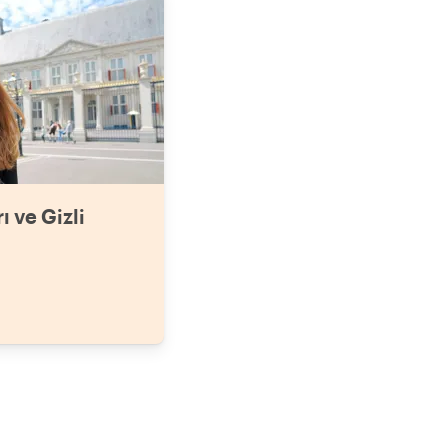
ı ve Gizli