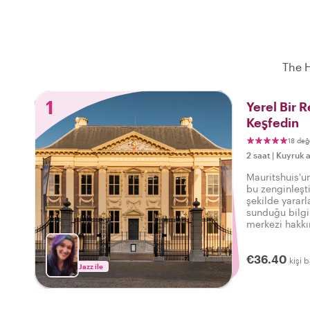
The H
1
Yerel Bir 
Keşfedin
18 değ
2 saat
|
Kuyruk a
Mauritshuis'un
bu zenginleşti
şekilde yararl
sunduğu bilg
merkezi hakkı
€36.40
kişi b
Jazz ile