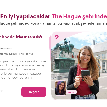
En iyi yapılacaklar
The Hague şehrinde
ague şehrindeki konaklamanızı bu yapılacak şeylerle tama
2
Rehberle Mauritshuis'u
erlendirme
tlama turlari
|
The Hague
 gizemlerini ortaya çıkarın ve
rici turla ziyaretinizden en iyi
anın! Yerel bir uzmanın
ilerle bu muhteşem cazibe
nda her şeyi öğrenin.
aşı
Keşfet
Jazz ile