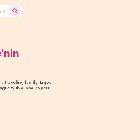
un?
'nin
 a traveling family. Enjoy
ague with a local expert.