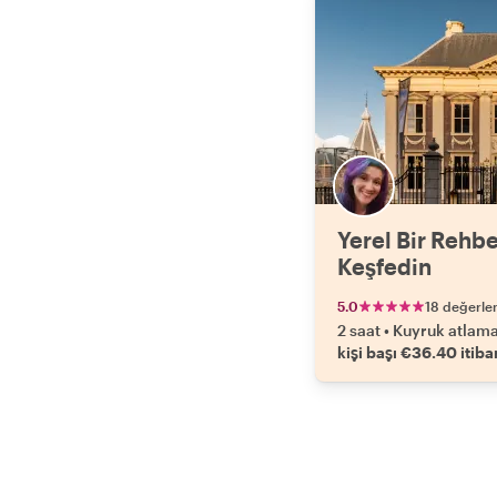
Yerel Bir Rehbe
Keşfedin
5.0
18 değerle
2 saat
•
Kuyruk atlama 
kişi başı €36.40 itiba