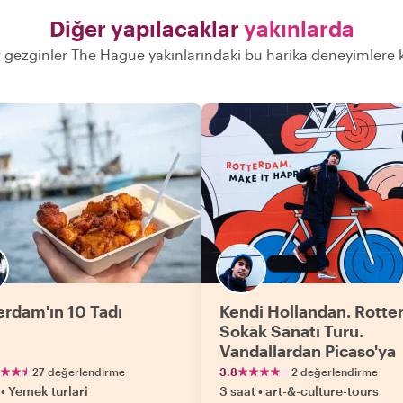
Diğer yapılacaklar
yakınlarda
 gezginler The Hague yakınlarındaki bu harika deneyimlere k
erdam'ın 10 Tadı
Kendi Hollandan. Rott
Sokak Sanatı Turu.
Vandallardan Picaso'ya
27 değerlendirme
3.8
2 değerlendirme
•
Yemek turlari
3 saat
•
art-&-culture-tours