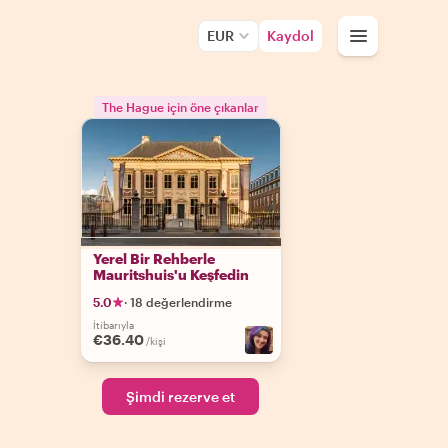
EUR
Kaydol
The Hague için öne çıkanlar
Yerel Bir Rehberle
Mauritshuis'u Keşfedin
5.0
·
18 değerlendirme
İtibarıyla
€36.40
/kişi
Şimdi rezerve et