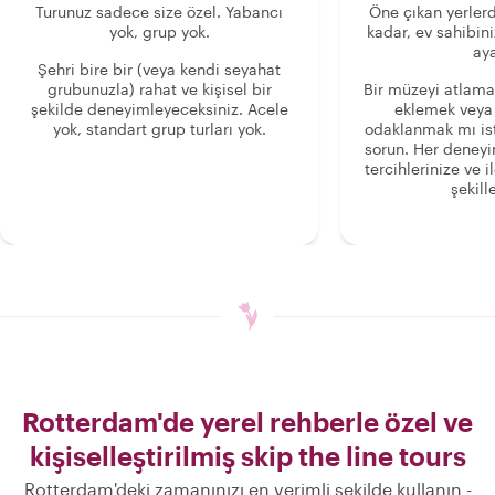
Turunuz sadece size özel. Yabancı
Öne çıkan yerlerd
yok, grup yok.
kadar, ev sahibini
aya
Şehri bire bir (veya kendi seyahat
grubunuzla) rahat ve kişisel bir
Bir müzeyi atlama
şekilde deneyimleyeceksiniz. Acele
eklemek veya
yok, standart grup turları yok.
odaklanmak mı is
sorun. Her deney
tercihlerinize ve i
şekille
Rotterdam'de yerel rehberle özel ve
kişiselleştirilmiş skip the line tours
Rotterdam'deki zamanınızı en verimli şekilde kullanın -