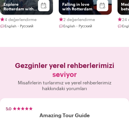
Explore
Falling in love
Med
Rotterdam with
with Rotterdam
bet
me!
Foo
4 değerlendirme
2 değerlendirme
24 
English・Русский
English・Русский
Eng
Gezginler yerel rehberlerimizi
seviyor
Misafirlerin turlarımız ve yerel rehberlerimiz
hakkındaki yorumları
5.0
Amazing Tour Guide