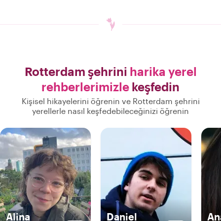
Rotterdam şehrini
harika yerel
rehberlerimizle
keşfedin
Kişisel hikayelerini öğrenin ve Rotterdam şehrini
yerellerle nasıl keşfedebileceğinizi öğrenin
Alina
Daniel
An