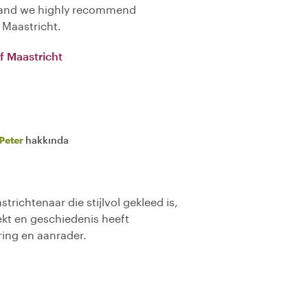
s and we highly recommend
n Maastricht.
f Maastricht
Peter
hakkında
trichtenaar die stijlvol gekleed is,
ekt en geschiedenis heeft
ring en aanrader.