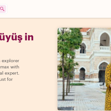
üyüş in
n explorer
e max with
al expert.
ust for