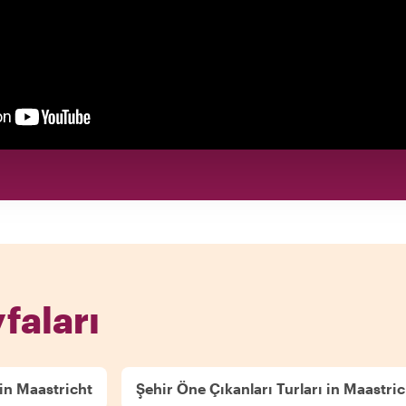
yfaları
 in Maastricht
Şehir Öne Çıkanları Turları in Maastric