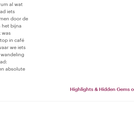
rum al wat
ad iets
amen door de
 het bijna
k was
top in café
aar we iets
 wandeling
tad:
Een absolute
Highlights & Hidden Gems o