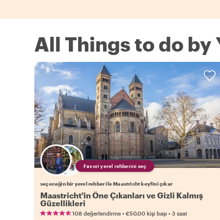
All Things to do by
Favori yerel rehberini seç
seçeceğin bir yerel rehber ile Maastricht keyfini çıkar
Maastricht'in Öne Çıkanları ve Gizli Kalmış
Güzellikleri
•
•
108 değerlendirme
€50.00
kişi başı
3 saat