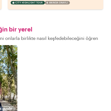
CITY HIGHLIGHT TOUR
ANINDA ONAYLI
in bir yerel
ni onlarla birlikte nasıl keşfedebileceğini öğren
s guide