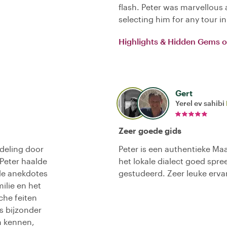
flash. Peter was marvellou
selecting him for any tour i
Highlights & Hidden Gems o
Gert
Yerel ev sahibi
Zeer goede gids
deling door
Peter is een authentieke Maas
 Peter haalde
het lokale dialect goed spre
de anekdotes
gestudeerd. Zeer leuke erva
milie en het
che feiten
s bijzonder
n kennen,