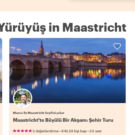
 Yürüyüş in Maastricht
Marco ile Maastricht keyfini çıkar
Maastricht'te Büyülü Bir Akşam: Şehir Turu
•
•
3 değerlendirme
€45.59
kişi başı
2.5 saat