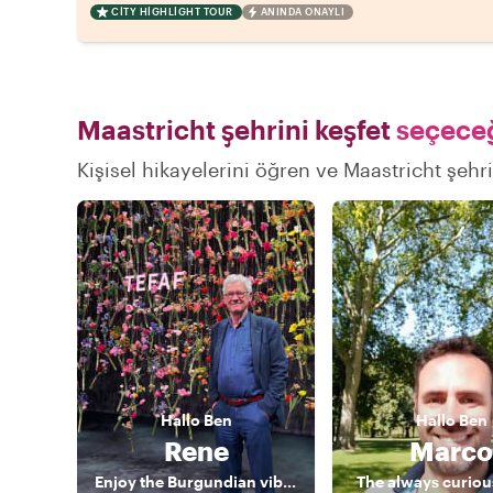
CITY HIGHLIGHT TOUR
ANINDA ONAYLI
Maastricht şehrini keşfet
seçeceğ
Kişisel hikayelerini öğren ve Maastricht şehri
Hallo
Ben
Hallo
Ben
Rene
Marco
Enjoy the Burgundian vibe of Maastricht
The always curiou