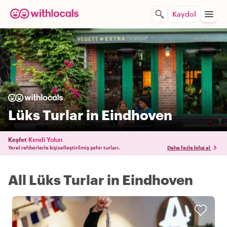
Kaydol
Lüks Turlar in Eindhoven
Keşfet
Kendi Yolun
Yerel rehberlerle kişiselleştirilmiş şehir turları.
Daha fazla bilgi al
All Lüks Turlar in Eindhoven