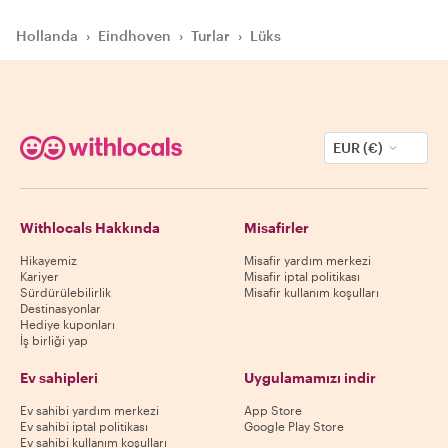
Hollanda
›
Eindhoven
›
Turlar
›
Lüks
EUR (€)
Withlocals Hakkında
Misafirler
Hikayemiz
Misafir yardım merkezi
Kariyer
Misafir iptal politikası
Sürdürülebilirlik
Misafir kullanım koşulları
Destinasyonlar
Hediye kuponları
İş birliği yap
Ev sahipleri
Uygulamamızı indir
Ev sahibi yardım merkezi
App Store
Ev sahibi iptal politikası
Google Play Store
Ev sahibi kullanım koşulları