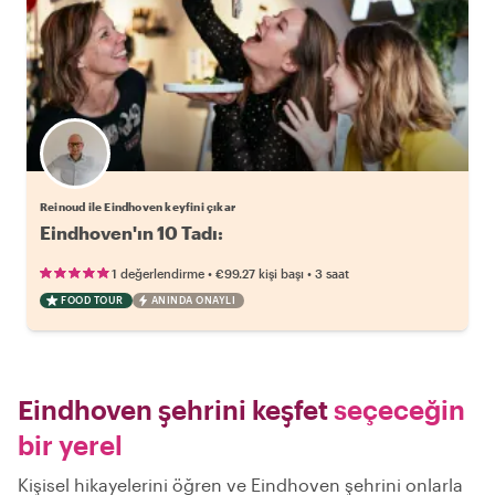
Reinoud ile Eindhoven keyfini çıkar
•
•
1 değerlendirme
€99.27
kişi başı
3 saat
FOOD TOUR
ANINDA ONAYLI
Eindhoven şehrini keşfet
seçeceğin
bir yerel
Kişisel hikayelerini öğren ve Eindhoven şehrini onlarla