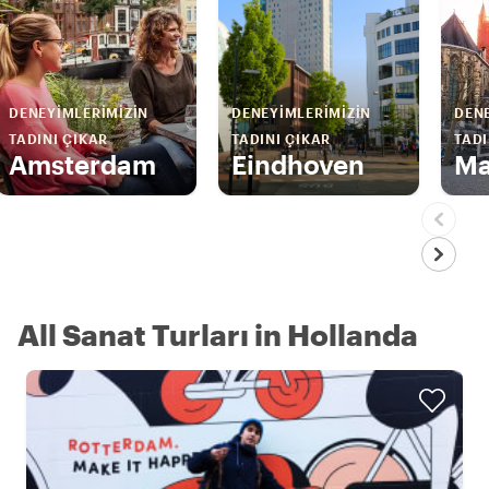
DENEYIMLERIMIZIN
DENEYIMLERIMIZIN
DENE
TADINI ÇIKAR
TADINI ÇIKAR
TADI
Amsterdam
Eindhoven
Ma
All Sanat Turları in Hollanda