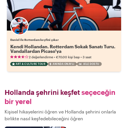
Daniel ile Rotterdam keyfini çıkar
Kendi Hollandan. Rotterdam Sokak Sanatı Turu.
Vandallardan Picaso'ya
•
•
2 değerlendirme
€70.00
kişi başı
3 saat
ART & CULTURE TOUR
ANINDA ONAYLI
AILE DOSTU
Hollanda şehrini keşfet
seçeceğin
bir yerel
Kişisel hikayelerini öğren ve Hollanda şehrini onlarla
birlikte nasıl keşfedebileceğini öğren