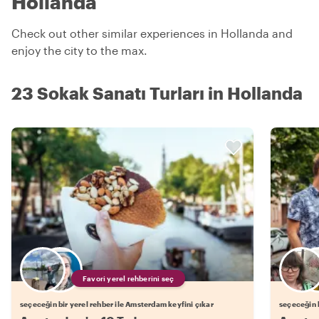
Hollanda
Check out other similar experiences in Hollanda and
enjoy the city to the max.
23 Sokak Sanatı Turları in Hollanda
Favori yerel rehberini seç
seçeceğin bir yerel rehber ile Amsterdam keyfini çıkar
seçeceğin b