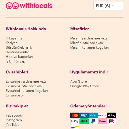
EUR (€)
Withlocals Hakkında
Misafirler
Hikayemiz
Misafir yardım merkezi
Kariyer
Misafir iptal politikası
Sürdürülebilirlik
Misafir kullanım koşulları
Destinasyonlar
Hediye kuponları
İş birliği yap
Ev sahipleri
Uygulamamızı indir
Ev sahibi yardım merkezi
App Store
Ev sahibi iptal politikası
Google Play Store
Ev sahibi kullanım koşulları
Ev sahibi ol
Bizi takip et
Ödeme yöntemleri
Mastercard, Visa, Amex, Di
Facebook
Instagram
YouTube