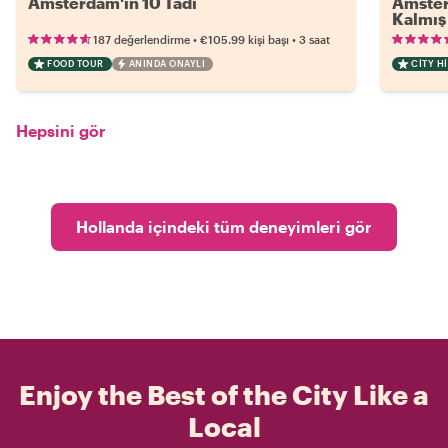
Amsterdam'ın 10 Tadı
Amster
Kalmış 
•
•
187 değerlendirme
€105.99
kişi başı
3 saat
FOOD TOUR
ANINDA ONAYLI
CITY H
Hepsini gör
Hollanda içindeki tüm deneyimleri gör
Enjoy the Best of the City Like a
Local