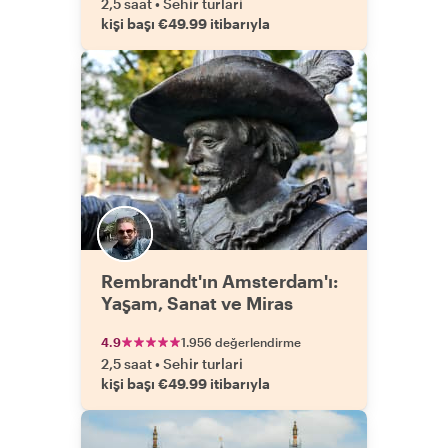
2,5 saat
•
Sehir turlari
kişi başı €49.99 itibarıyla
Rembrandt'ın Amsterdam'ı:
Yaşam, Sanat ve Miras
4.9
1.956 değerlendirme
2,5 saat
•
Sehir turlari
kişi başı €49.99 itibarıyla