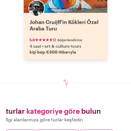
Johan Cruijff'in Kökleri Özel
Araba Turu
5.0
12 değerlendirme
4 saat
•
art-&-culture-tours
kişi başı €300 itibarıyla
turlar
kategoriye göre
bulun
İlgi alanlarınıza göre turlar keşfedin