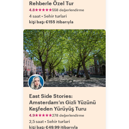
Rehberle Özel Tur
4.8
558 değerlendirme
4 saat
•
Sehir turlari
kişi başı €155 itibarıyla
East Side Stories:
Amsterdam’ın Gizli Yüzünü
Keşfeden Yürüyüş Turu
4.9
278 değerlendirme
2,5 saat
•
Sehir turlari
kişi başı €49.99 itibarıyla