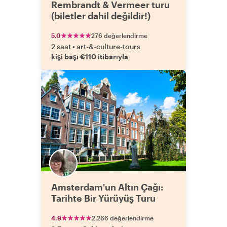
Rembrandt & Vermeer turu
(biletler dahil değildir!)
5.0
276 değerlendirme
2 saat
•
art-&-culture-tours
kişi başı €110 itibarıyla
Amsterdam'un Altın Çağı:
Tarihte Bir Yürüyüş Turu
4.9
2.266 değerlendirme