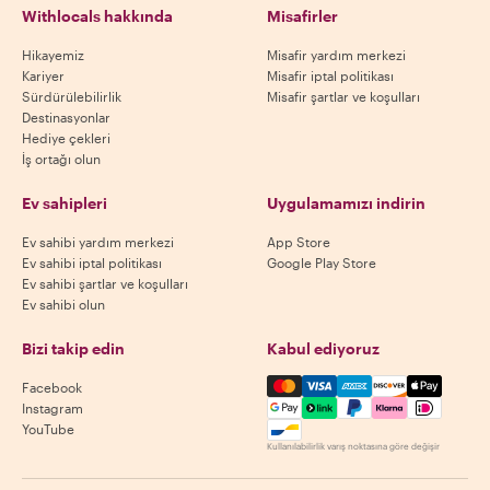
Withlocals hakkında
Misafirler
Hikayemiz
Misafir yardım merkezi
Kariyer
Misafir iptal politikası
Sürdürülebilirlik
Misafir şartlar ve koşulları
Destinasyonlar
Hediye çekleri
İş ortağı olun
Ev sahipleri
Uygulamamızı indirin
Ev sahibi yardım merkezi
App Store
Ev sahibi iptal politikası
Google Play Store
Ev sahibi şartlar ve koşulları
Ev sahibi olun
Bizi takip edin
Kabul ediyoruz
Mastercard, Visa, Amex, Di
Facebook
Instagram
YouTube
Kullanılabilirlik varış noktasına göre değişir