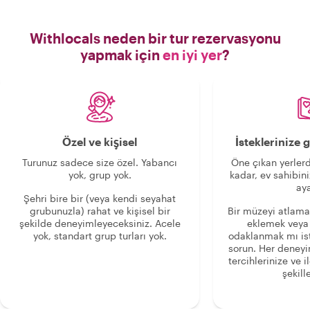
Withlocals neden bir tur rezervasyonu
yapmak için
en iyi yer
?
Özel ve kişisel
İsteklerinize
Turunuz sadece size özel. Yabancı
Öne çıkan yerlerd
yok, grup yok.
kadar, ev sahibini
aya
Şehri bire bir (veya kendi seyahat
grubunuzla) rahat ve kişisel bir
Bir müzeyi atlama
şekilde deneyimleyeceksiniz. Acele
eklemek veya
yok, standart grup turları yok.
odaklanmak mı is
sorun. Her deney
tercihlerinize ve i
şekille