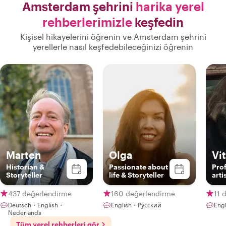
Amsterdam şehrini
harika yerel
rehberlerimizle
keşfedin
Kişisel hikayelerini öğrenin ve Amsterdam şehrini
yerellerle nasıl keşfedebileceğinizi öğrenin
Marten
Olga
Vi
Historian &
Passionate about
Pro
Storyteller
life & Storyteller
arti
437 değerlendirme
160 değerlendirme
11 
Deutsch・English・
English・Русский
Engl
Nederlands
Tüm yerel rehberleri gör