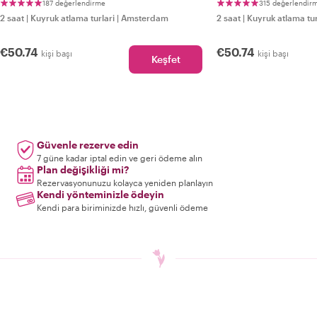
187 değerlendirme
315 değerlendir
2 saat
|
Kuyruk atlama turlari
|
Amsterdam
2 saat
|
Kuyruk atlama tur
€50.74
€50.74
kişi başı
kişi başı
Keşfet
Güvenle rezerve edin
7 güne kadar iptal edin ve geri ödeme alın
Plan değişikliği mi?
Rezervasyonunuzu kolayca yeniden planlayın
Kendi yönteminizle ödeyin
Kendi para biriminizde hızlı, güvenli ödeme