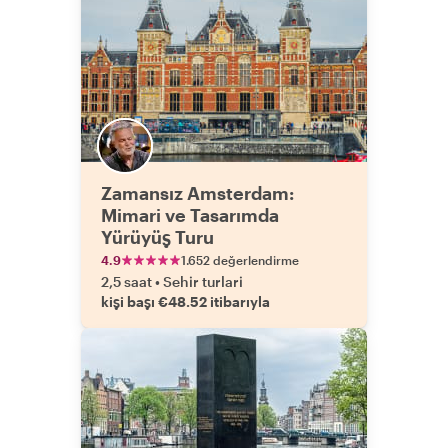
Zamansız Amsterdam:
Mimari ve Tasarımda
Yürüyüş Turu
4.9
1.652 değerlendirme
2,5 saat
•
Sehir turlari
kişi başı €48.52 itibarıyla