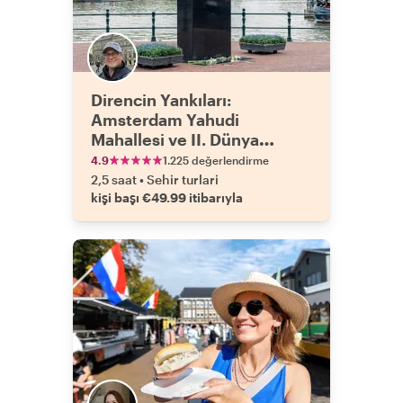
Direncin Yankıları:
Amsterdam Yahudi
Mahallesi ve II. Dünya
Savaşı Tarihi
4.9
1.225 değerlendirme
2,5 saat
•
Sehir turlari
kişi başı €49.99 itibarıyla