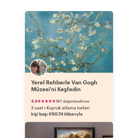
Yerel Rehberle Van Gogh
Müzesi'ni Keşfedin
4.9
187 değerlendirme
2 saat
•
Kuyruk atlama turlari
kişi başı €50.74 itibarıyla