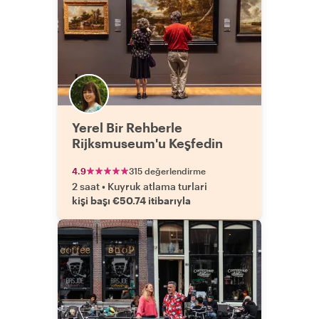
Yerel Bir Rehberle
Rijksmuseum'u Keşfedin
4.9
315 değerlendirme
2 saat
•
Kuyruk atlama turlari
kişi başı €50.74 itibarıyla