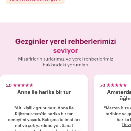
Gezginler yerel rehberlerimizi
seviyor
Misafirlerin turlarımız ve yerel rehberlerimiz
hakkındaki yorumları
5.0
5.0
Anna ile harika bir tur
Amsterdam
öğle
"Altı kişilik grubumuz, Anna ile
"Marten bize
Rijksmuseum'da harika bir tur
tarihine ve 
deneyimi yaşadı. Buluşma talimatları
harika b
Dev
net ve çok yardımcıydı. Sanat