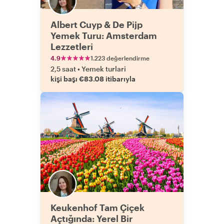
Albert Cuyp & De Pijp
Yemek Turu: Amsterdam
Lezzetleri
4.9
1.223 değerlendirme
2,5 saat
•
Yemek turlari
kişi başı €83.08 itibarıyla
Keukenhof Tam Çiçek
Açtığında: Yerel Bir