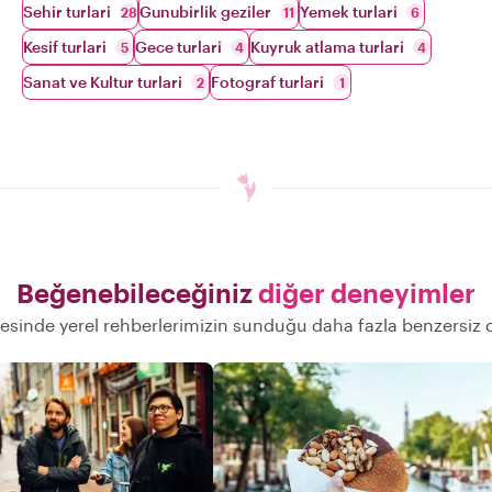
Sehir turlari
Gunubirlik geziler
Yemek turlari
28
11
6
Kesif turlari
Gece turlari
Kuyruk atlama turlari
5
4
4
Sanat ve Kultur turlari
Fotograf turlari
2
1
Beğenebileceğiniz
diğer deneyimler
sinde yerel rehberlerimizin sunduğu daha fazla benzersiz 