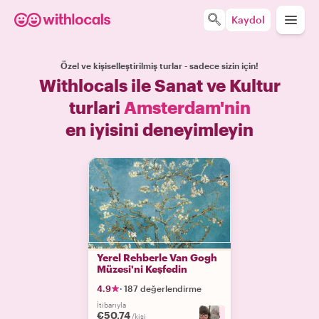
Kaydol
Özel ve kişiselleştirilmiş turlar - sadece sizin için!
Withlocals ile Sanat ve Kultur
turlari
Amsterdam'nin
en iyisini deneyimleyin
Yerel Rehberle Van Gogh
Müzesi'ni Keşfedin
4.9
·
187 değerlendirme
İtibarıyla
€50.74
+
5
/kişi