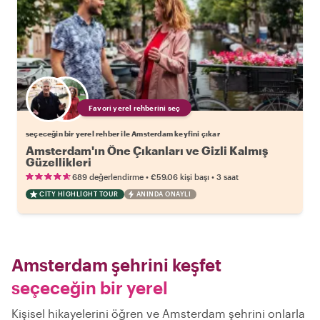
Favori yerel rehberini seç
seçeceğin bir yerel rehber ile Amsterdam keyfini çıkar
Amsterdam'ın Öne Çıkanları ve Gizli Kalmış
Güzellikleri
•
•
689 değerlendirme
€59.06
kişi başı
3 saat
CITY HIGHLIGHT TOUR
ANINDA ONAYLI
Amsterdam şehrini keşfet
seçeceğin bir yerel
Kişisel hikayelerini öğren ve Amsterdam şehrini onlarla