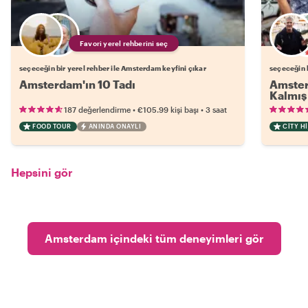
Favori yerel rehberini seç
seçeceğin bir yerel rehber ile Amsterdam keyfini çıkar
seçeceğin b
Amsterdam'ın 10 Tadı
Amster
Kalmış 
•
•
187 değerlendirme
€105.99
kişi başı
3 saat
FOOD TOUR
ANINDA ONAYLI
CITY H
Hepsini gör
Amsterdam içindeki tüm deneyimleri gör