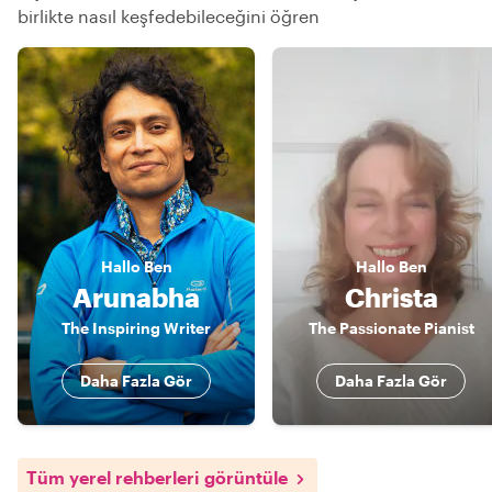
birlikte nasıl keşfedebileceğini öğren
Hallo
Ben
Hallo
Ben
Arunabha
Christa
The Inspiring Writer
The Passionate Pianist
Daha Fazla Gör
Daha Fazla Gör
Tüm yerel rehberleri görüntüle