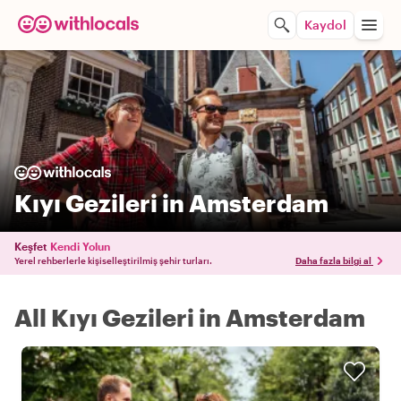
Kaydol
Kıyı Gezileri in Amsterdam
Keşfet
Kendi Yolun
Yerel rehberlerle kişiselleştirilmiş şehir turları.
Daha fazla bilgi al
All Kıyı Gezileri in Amsterdam