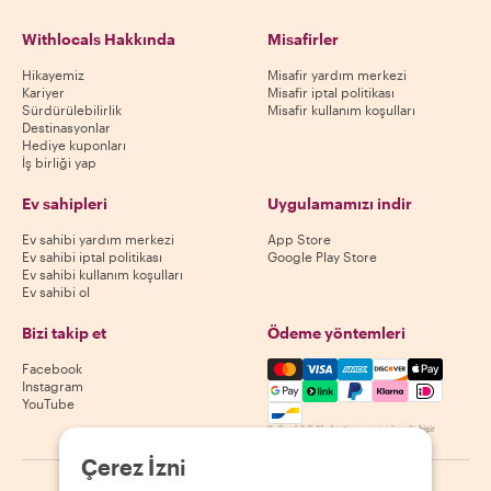
Withlocals Hakkında
Misafirler
Hikayemiz
Misafir yardım merkezi
Kariyer
Misafir iptal politikası
Sürdürülebilirlik
Misafir kullanım koşulları
Destinasyonlar
Hediye kuponları
İş birliği yap
Ev sahipleri
Uygulamamızı indir
Ev sahibi yardım merkezi
App Store
Ev sahibi iptal politikası
Google Play Store
Ev sahibi kullanım koşulları
Ev sahibi ol
Bizi takip et
Ödeme yöntemleri
Mastercard, Visa, Amex, Di
Facebook
Instagram
YouTube
Kullanılabilirlik destinasyona göre değişir
Çerez İzni