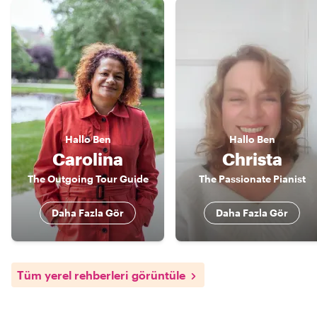
Hallo
Ben
Hallo
Ben
Carolina
Christa
The Outgoing Tour Guide
The Passionate Pianist
Daha Fazla Gör
Daha Fazla Gör
Tüm yerel rehberleri görüntüle