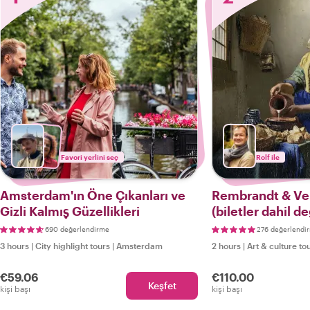
Favori yerlini seç
Rolf ile
Amsterdam'ın Öne Çıkanları ve
Rembrandt & Ve
Gizli Kalmış Güzellikleri
(biletler dahil de
690 değerlendirme
276 değerlendi
3 hours
|
City highlight tours
|
Amsterdam
2 hours
|
Art & culture to
€59.06
€110.00
Keşfet
kişi başı
kişi başı