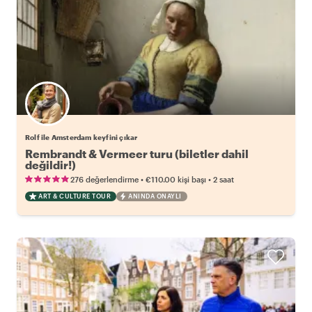
Rolf ile Amsterdam keyfini çıkar
Rembrandt & Vermeer turu (biletler dahil
değildir!)
•
•
276 değerlendirme
€110.00
kişi başı
2 saat
ART & CULTURE TOUR
ANINDA ONAYLI