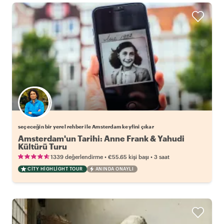
Favori yerel rehberini seç
seçeceğin bir yerel rehber ile Amsterdam keyfini çıkar
Amsterdam'un Tarihi: Anne Frank & Yahudi
Kültürü Turu
•
•
1339 değerlendirme
€55.65
kişi başı
3 saat
CITY HIGHLIGHT TOUR
ANINDA ONAYLI