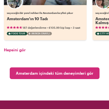
Favori yerel rehberini seç
seçeceğin bir yerel rehber ile Amsterdam keyfini çıkar
seçeceğin b
Amsterdam'ın 10 Tadı
Amster
Kalmış 
•
•
187 değerlendirme
€105.99
kişi başı
3 saat
FOOD TOUR
ANINDA ONAYLI
CITY H
Hepsini gör
Amsterdam içindeki tüm deneyimleri gör