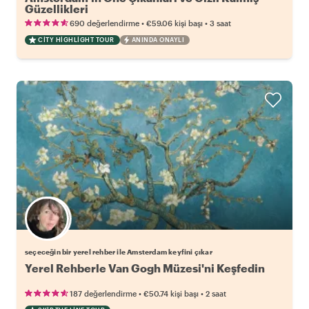
Güzellikleri
•
•
690 değerlendirme
€59.06
kişi başı
3 saat
CITY HIGHLIGHT TOUR
ANINDA ONAYLI
Favori yerel rehberini seç
seçeceğin bir yerel rehber ile Amsterdam keyfini çıkar
Yerel Rehberle Van Gogh Müzesi'ni Keşfedin
•
•
187 değerlendirme
€50.74
kişi başı
2 saat