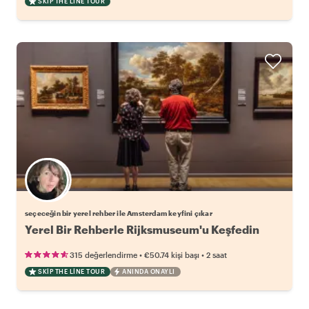
SKIP THE LINE TOUR
Favori yerel rehberini seç
seçeceğin bir yerel rehber ile Amsterdam keyfini çıkar
Yerel Bir Rehberle Rijksmuseum'u Keşfedin
•
•
315 değerlendirme
€50.74
kişi başı
2 saat
SKIP THE LINE TOUR
ANINDA ONAYLI