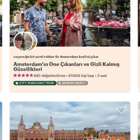
Favori yerel rehberini seç
seçeceğin bir yerel rehber ile Amsterdam keyfini çıkar
Amsterdam'ın Öne Çıkanları ve Gizli Kalmış
Güzellikleri
•
•
690 değerlendirme
€59.06
kişi başı
3 saat
CITY HIGHLIGHT TOUR
ANINDA ONAYLI