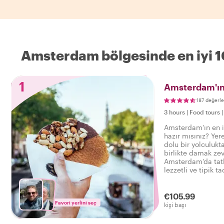
Amsterdam bölgesinde en iyi 
1
Amsterdam'ın
187 değerl
3 hours
|
Food tours
Amsterdam'ın en i
hazır mısınız? Yere
dolu bir yolculukt
birlikte damak zev
Amsterdam'da tatl
lezzetli ve tipik t
tadını çıkarın.
€105.99
Favori yerlini seç
kişi başı