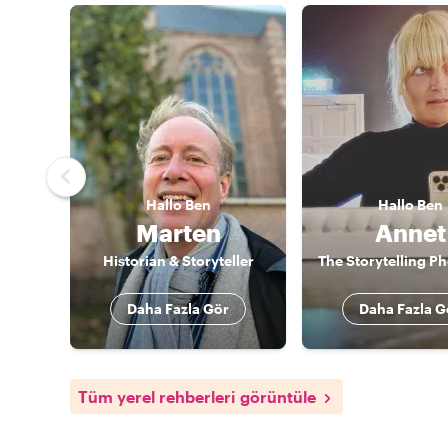
Hallo
Ben
Hallo
Ben
Marten
Annet
Historian & Storyteller
Daha Fazla Gör
Daha Fazla G
Tüm yerel rehberleri görüntüle