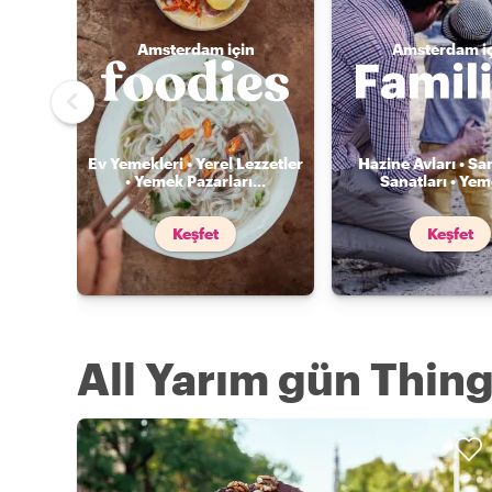
Amsterdam için
Amsterdam i
Ev Yemekleri • Yerel Lezzetler
Hazine Avları • Sa
• Yemek Pazarları
...
Sanatları • Ye
Keşfet
Keşfet
All Yarım gün Thin