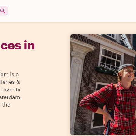
ces in
am is a
lleries &
l events
msterdam
h the