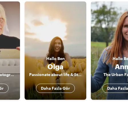
Hallo
Ben
Hallo
B
Olga
An
The Storytelling Photographer of Amsterdam
Passionate about life & Storyteller
The Urban F
ör
Daha Fazla Gör
Daha Fazla