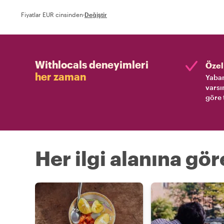
Fiyatlar EUR cinsinden
·
Değiştir
Withlocals deneyimleri
Özel 
her zaman
Yaban
varsı
göre 
Her ilgi alanına gö