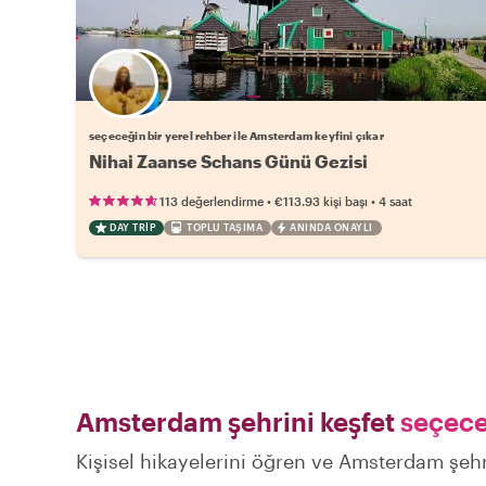
Favori yerel rehberini seç
seçeceğin bir yerel rehber ile Amsterdam keyfini çıkar
Nihai Zaanse Schans Günü Gezisi
•
•
113 değerlendirme
€113.93
kişi başı
4 saat
DAY TRIP
TOPLU TAŞIMA
ANINDA ONAYLI
Amsterdam şehrini keşfet
seçeceğ
Kişisel hikayelerini öğren ve Amsterdam şehri