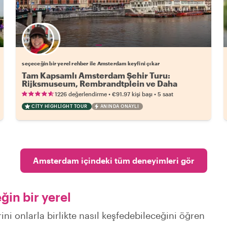
Favori yerel rehberini seç
seçeceğin bir yerel rehber ile Amsterdam keyfini çıkar
Tam Kapsamlı Amsterdam Şehir Turu:
Rijksmuseum, Rembrandtplein ve Daha
Fazlası!
•
•
1226 değerlendirme
€91.97
kişi başı
5 saat
CITY HIGHLIGHT TOUR
ANINDA ONAYLI
Amsterdam içindeki tüm deneyimleri gör
in bir yerel
ni onlarla birlikte nasıl keşfedebileceğini öğren