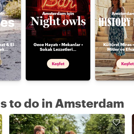
çin
Amsterdam için
Amsterdam
nat & El
Gece Hayatı • Mekanlar •
Kültürel Miras •
mek
...
Sokak Lezzetleri
...
Mitler ve Efs
Keşfet
Keşfet
gs to do in Amsterdam