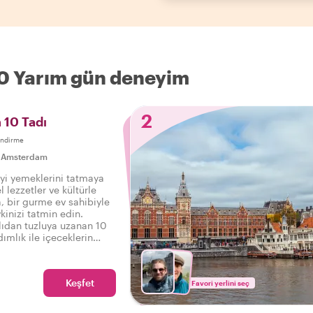
10 Yarım gün deneyim
2
 10 Tadı
endirme
|
Amsterdam
yi yemeklerini tatmaya
l lezzetler ve kültürle
a, bir gurme ev sahibiyle
kinizi tatmin edin.
ıdan tuzluya uzanan 10
adımlık ile içeceklerin
Keşfet
Favori yerlini seç