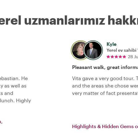
erel uzmanlarımız hakk
Kyle
Yerel ev sahibi
28 J
Pleasant walk, great inform
bastian. He
Vita gave a very good tour.
y as well as
and the areas she chose wer
ts and
very matter of fact presenta
lunch. Highly
m,
Highlights & Hidden Gems 