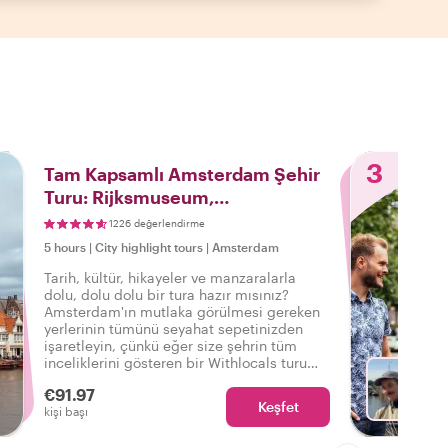
3
Tam Kapsamlı Amsterdam Şehir
Turu: Rijksmuseum,
Rembrandtplein ve Daha Fazlası!
1226 değerlendirme
5 hours
|
City highlight tours
|
Amsterdam
Tarih, kültür, hikayeler ve manzaralarla
dolu, dolu dolu bir tura hazır mısınız?
Amsterdam'ın mutlaka görülmesi gereken
yerlerinin tümünü seyahat sepetinizden
işaretleyin, çünkü eğer size şehrin tüm
inceliklerini gösteren bir Withlocals turu
varsa, o da bu eksiksiz ve kişiselleştirilmiş
€91.97
Amsterdam turudur.
Keşfet
Fa
kişi başı