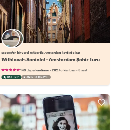
Favori yerel rehberini seç
seçeceğin bir yerel rehber ile Amsterdam keyfini çıkar
Withlocals Seninle! - Amsterdam Şehir Turu
•
•
146 değerlendirme
€62.45
kişi başı
3 saat
DAY TRIP
ANINDA ONAYLI