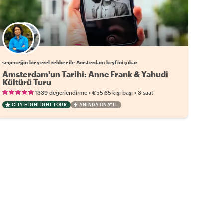
Favori yerel rehberini seç
seçeceğin bir yerel rehber ile Amsterdam keyfini çıkar
Amsterdam'un Tarihi: Anne Frank & Yahudi
Kültürü Turu
•
•
1339 değerlendirme
€55.65
kişi başı
3 saat
CITY HIGHLIGHT TOUR
ANINDA ONAYLI