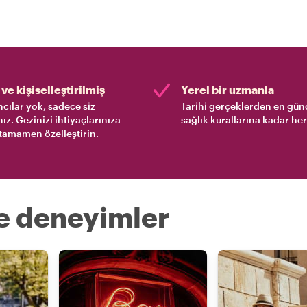
ve kişiselleştirilmiş
Yerel bir uzmanla
cılar yok, sadece siz
Tarihi gerçeklerden en gün
nız. Gezinizi ihtiyaçlarınıza
sağlık kurallarına kadar her
tamamen özelleştirin.
re deneyimler