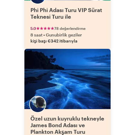
Phi Phi Adası Turu​ VIP Sürat
Teknesi Turu ile
5.0
78 değerlendirme
8 saat
•
Gunubirlik geziler
kişi başı €342 itibarıyla
Özel uzun kuyruklu tekneyle
James Bond Adası ve
Plankton Akşam Turu