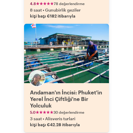
4.8
78 değerlendirme
8 saat
•
Gunubirlik geziler
kişi başı €182 itibarıyla
Andaman'ın İncisi: Phuket'in
Yerel İnci Çiftliği'ne Bir
Yolculuk
5.0
30 değerlendirme
3 saat
•
Alisveris turlari
kişi başı €42.28 itibarıyla