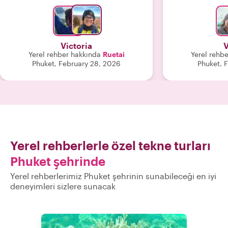
tam zamanında ayarladı. Daha sonra
şnorkelli yüzme için biraz tenha bir
yere gittik (sadece bir başka özel
tekne vardı) ve orada her türden
Victoria
V
muhteşem balık ve deniz canlısı vardı.
Yerel rehber hakkında
Ruetai
Yerel rehb
Tüm ulaşımımızı ayarladı ve her şeyin
Phuket, February 28, 2026
Phuket, 
sorunsuz ilerlemesini sağladı. Bir
dahaki sefere Phuket'e gittiğimde Pai
ile başka bir tur rezervasyonu
yapacağım."
Yerel rehberlerle özel tekne turları
Phuket şehrinde
Yerel rehberlerimiz Phuket şehrinin sunabileceği en iyi
deneyimleri sizlere sunacak