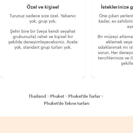
Özel ve kişisel
İsteklerinize
Turunuz sadece size özel. Yabancı
Öne çıkan yerlerd
yok, grup yok.
kadar, ev sahibini
aya
Şehri bire bir (veya kendi seyahat
grubunuzla) rahat ve kişisel bir
Bir müzeyi atlama
şekilde deneyimleyeceksiniz. Acele
eklemek veya
yok, standart grup turları yok.
odaklanmak mı is
sorun. Her deney
tercihlerinize ve i
şekille
Thailand
Phuket
Phuket'de Turlar
Phuket'de Tekne turları