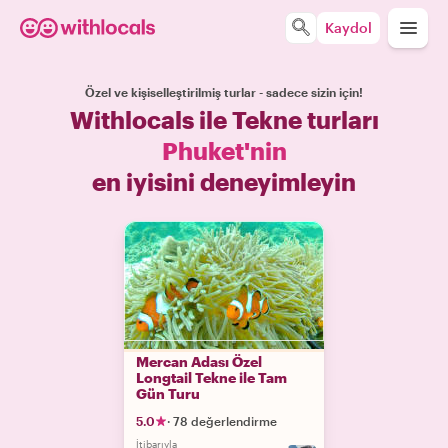
Kaydol
Özel ve kişiselleştirilmiş turlar - sadece sizin için!
Withlocals ile Tekne turları
Phuket'nin
en iyisini deneyimleyin
Mercan Adası Özel
Longtail Tekne ile Tam
Gün Turu
5.0
·
78 değerlendirme
İtibarıyla