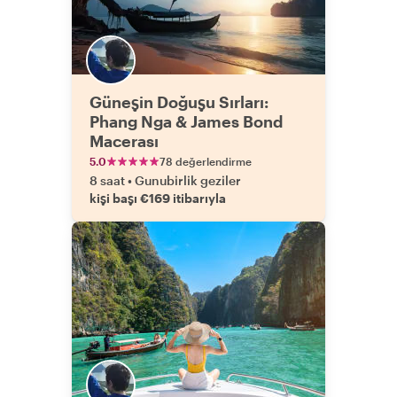
Güneşin Doğuşu Sırları:
Phang Nga & James Bond
Macerası
5.0
78 değerlendirme
8 saat
•
Gunubirlik geziler
kişi başı €169 itibarıyla