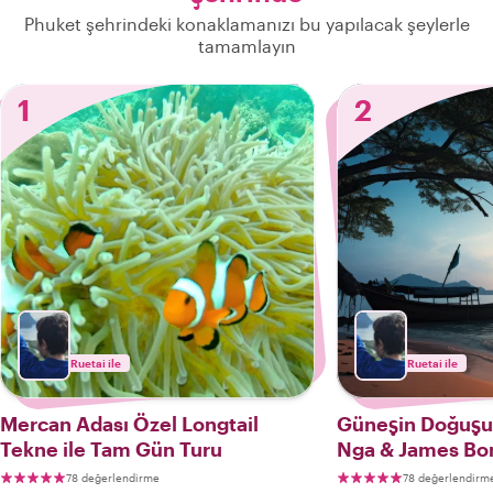
Phuket şehrindeki konaklamanızı bu yapılacak şeylerle
tamamlayın
1
2
Ruetai ile
Ruetai ile
Mercan Adası Özel Longtail
Güneşin Doğuşu 
Tekne ile Tam Gün Turu
Nga & James Bo
78 değerlendirme
78 değerlendirm