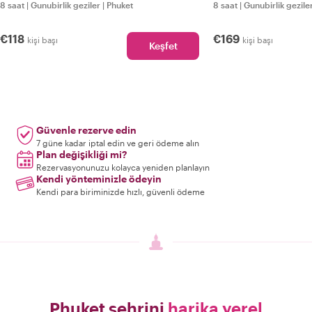
8 saat
|
Gunubirlik geziler
|
Phuket
8 saat
|
Gunubirlik gezile
€118
€169
kişi başı
kişi başı
Keşfet
Güvenle rezerve edin
7 güne kadar iptal edin ve geri ödeme alın
Plan değişikliği mi?
Rezervasyonunuzu kolayca yeniden planlayın
Kendi yönteminizle ödeyin
Kendi para biriminizde hızlı, güvenli ödeme
Phuket şehrini
harika yerel