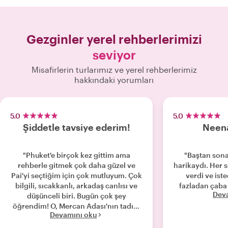
Gezginler yerel rehberlerimizi
seviyor
Misafirlerin turlarımız ve yerel rehberlerimiz
hakkındaki yorumları
5.0
5.0
Şiddetle tavsiye ederim!
Neena
"Phuket'e birçok kez gittim ama
"Baştan sona
rehberle gitmek çok daha güzel ve
harikaydı. Her
Pai'yi seçtiğim için çok mutluyum. Çok
verdi ve iste
bilgili, sıcakkanlı, arkadaş canlısı ve
fazladan çaba
Dev
düşünceli biri. Bugün çok şey
öğrendim! O, Mercan Adası'nın tadını
Devamını oku
çok fazla ziyaretçi olmadan
çıkarabilmemiz için yolculuğumuzu