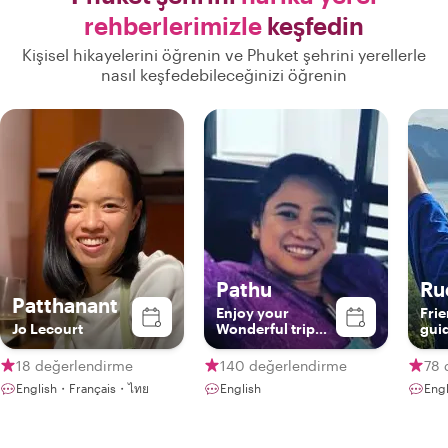
rehberlerimizle
keşfedin
Kişisel hikayelerini öğrenin ve Phuket şehrini yerellerle
nasıl keşfedebileceğinizi öğrenin
Pathu
Ru
Patthanant
Enjoy your
Frien
Jo Lecourt
Wonderful trip
guid
with me❤️
18 değerlendirme
140 değerlendirme
78 
English・Français・ไทย
English
Engl