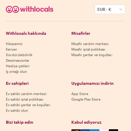
EUR
-
€
Withlocals hakkında
Misafirler
Hikayemiz
Misafir yardım merkezi
Kariyer
Misafir iptal politikası
Sürdürülebilirlik
Misafir şartlar ve koşulları
Destinasyonlar
Hediye çekleri
İş ortağı olun
Ev sahipleri
Uygulamamızı indirin
Ev sahibi yardım merkezi
App Store
Ev sahibi iptal politikası
Google Play Store
Ev sahibi şartlar ve koşulları
Ev sahibi olun
Bizi takip edin
Kabul ediyoruz