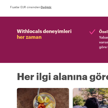
Fiyatlar EUR cinsinden
·
Değiştir
Withlocals deneyimleri
Özel 
her zaman
Yaban
varsı
göre 
Her ilgi alanına gö