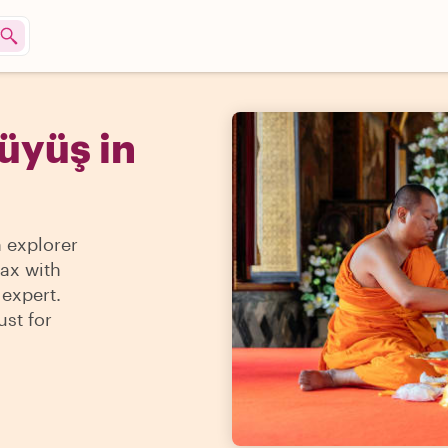
üyüş in
n explorer
max with
 expert.
ust for