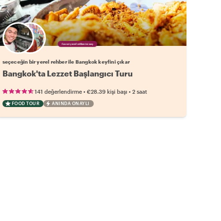
Favori yerel rehberini seç
seçeceğin bir yerel rehber ile Bangkok keyfini çıkar
Bangkok'ta Lezzet Başlangıcı Turu
•
•
141 değerlendirme
€28.39
kişi başı
2 saat
FOOD TOUR
ANINDA ONAYLI