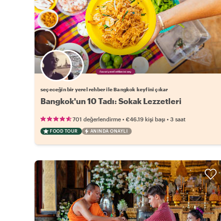
Favori yerel rehberini seç
seçeceğin bir yerel rehber ile Bangkok keyfini çıkar
Bangkok'un 10 Tadı: Sokak Lezzetleri
•
•
701 değerlendirme
€46.19
kişi başı
3 saat
FOOD TOUR
ANINDA ONAYLI