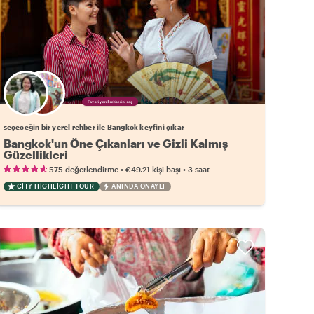
Favori yerel rehberini seç
seçeceğin bir yerel rehber ile Bangkok keyfini çıkar
Bangkok'un Öne Çıkanları ve Gizli Kalmış
Güzellikleri
•
•
575 değerlendirme
€49.21
kişi başı
3 saat
CITY HIGHLIGHT TOUR
ANINDA ONAYLI