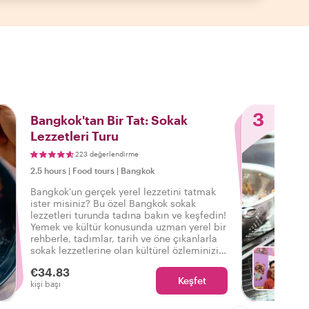
3
Bangkok'tan Bir Tat: Sokak
Lezzetleri Turu
223 değerlendirme
2.5 hours
|
Food tours
|
Bangkok
Bangkok'un gerçek yerel lezzetini tatmak
ister misiniz? Bu özel Bangkok sokak
lezzetleri turunda tadına bakın ve keşfedin!
Yemek ve kültür konusunda uzman yerel bir
rehberle, tadımlar, tarih ve öne çıkanlarla
sokak lezzetlerine olan kültürel özleminizi
giderecek bir tura katılın.
€34.83
Keşfet
Fa
kişi başı