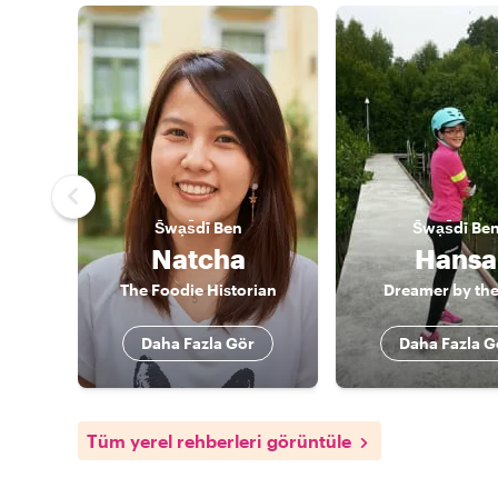
S̄wạs̄dī
Ben
S̄wạs̄dī
Be
Natcha
Hansa
The Foodie Historian
Dreamer by the
Daha Fazla Gör
Daha Fazla G
Tüm yerel rehberleri görüntüle