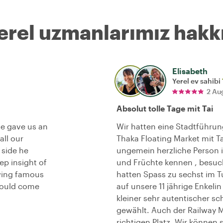
erel uzmanlarımız hakk
Elisabeth
Yerel ev sahibi
2 Au
Absolut tolle Tage mit Tai
He gave us an
Wir hatten eine Stadtführu
all our
Thaka Floating Market mit T
 side he
ungemein herzliche Person is
p insight of
und Früchte kennen , besu
wing famous
hatten Spass zu sechst im T
hould come
auf unsere 11 jährige Enkelin
kleiner sehr autentischer 
gewählt. Auch der Railway Ma
richtigen Platz. Wir können