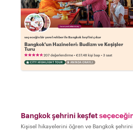
Favori yerel rehberini seç
seçeceğin bir yerel rehber ile Bangkok keyfini çıkar
Bangkok'un Hazineleri: Budizm ve Keşişler
Turu
•
•
207 değerlendirme
€37.48
kişi başı
3 saat
CITY HIGHLIGHT TOUR
ANINDA ONAYLI
Bangkok şehrini keşfet
seçeceğin 
Kişisel hikayelerini öğren ve Bangkok şehrini