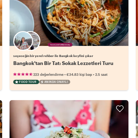
Favori yerel rehberini seç
seçeceğin bir yerel rehber ile Bangkok keyfini çıkar
Bangkok'tan Bir Tat: Sokak Lezzetleri Turu
•
•
223 değerlendirme
€34.83
kişi başı
2.5 saat
FOOD TOUR
ANINDA ONAYLI