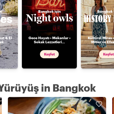
n
Bangkok için
Bangkok 
nat & El
Gece Hayatı • Mekanlar •
Kültürel Miras •
mek
...
Sokak Lezzetleri
...
Mitler ve Efs
Keşfet
Keşfet
 Yürüyüş in Bangkok