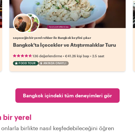
Favori yerel rehberini seç
seçeceğin bir yerel rehber ile Bangkok keyfini çıkar
Bangkok'ta İçecekler ve Atıştırmalıklar Turu
•
•
136 değerlendirme
€41.26
kişi başı
2.5 saat
FOOD TOUR
ANINDA ONAYLI
Bangkok içindeki tüm deneyimleri gör
bir yerel
 onlarla birlikte nasıl keşfedebileceğini öğren