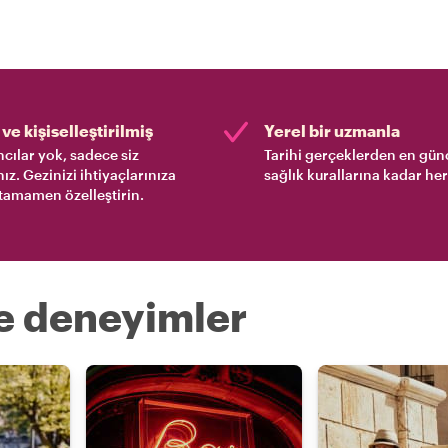
ve kişiselleştirilmiş
Yerel bir uzmanla
cılar yok, sadece siz
Tarihi gerçeklerden en gün
nız. Gezinizi ihtiyaçlarınıza
sağlık kurallarına kadar her
tamamen özelleştirin.
re deneyimler