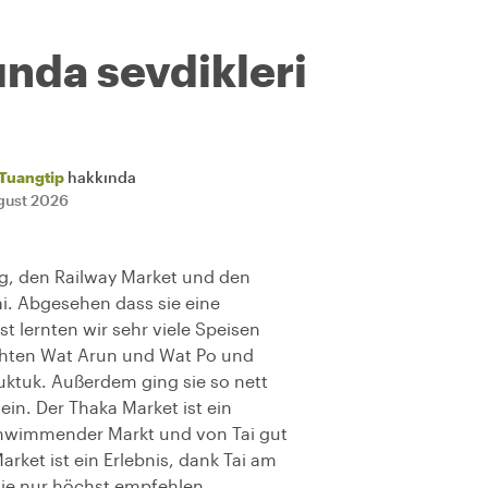
ında sevdikleri
Tuangtip
hakkında
gust 2026
ng, den Railway Market und den
ai. Abgesehen dass sie eine
t lernten wir sehr viele Speisen
chten Wat Arun und Wat Po und
uktuk. Außerdem ging sie so nett
 ein. Der Thaka Market ist ein
schwimmender Markt und von Tai gut
rket ist ein Erlebnis, dank Tai am
 sie nur höchst empfehlen.