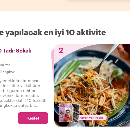
yapılacak en iyi 10 aktivite
2
 Tadı: Sokak
endirme
|
Bangkok
 yemeklerini tatmaya
l lezzetler ve kültürle
a, bir gurme rehber
evkinizi tatmin edin.
çecekler dahil 10 lezzetli
angkok'ta enfes bir
nı çıkarın.
Keşfet
Favori yerlini seç