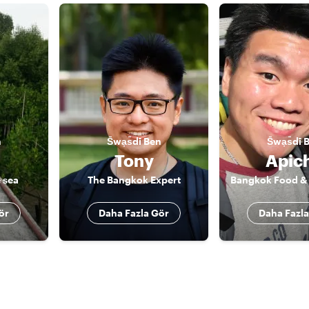
n
S̄wạs̄dī
Ben
S̄wạs̄dī
Tony
Apic
 sea
The Bangkok Expert
ör
Daha Fazla Gör
Daha Fazla