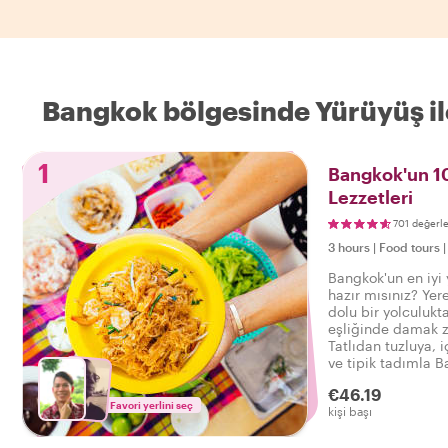
Bangkok bölgesinde Yürüyüş ile 
1
Bangkok'un 10
Lezzetleri
701 değerl
3 hours
|
Food tours
Bangkok'un en iyi
hazır mısınız? Yere
dolu bir yolculukt
eşliğinde damak z
Tatlıdan tuzluya, i
ve tipik tadımla B
yemek turunun tadı
€46.19
Favori yerlini seç
kişi başı