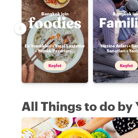
Bangkok için
Bangkok içi
Ev Yemekleri • Yerel Lezzetler
Hazine Avları • Sa
• Yemek Pazarları
...
Sanatları • Ye
Keşfet
Keşfet
All Things to do by