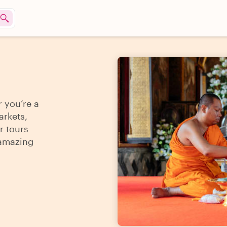
 you’re a
arkets,
r tours
 amazing