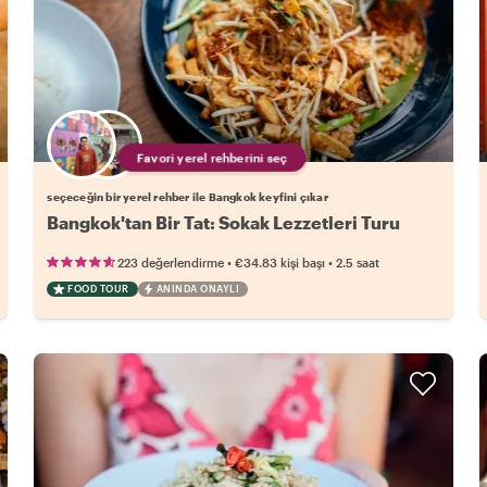
Favori yerel rehberini seç
seçeceğin bir yerel rehber ile Bangkok keyfini çıkar
Bangkok'tan Bir Tat: Sokak Lezzetleri Turu
•
•
223 değerlendirme
€34.83
kişi başı
2.5 saat
FOOD TOUR
ANINDA ONAYLI