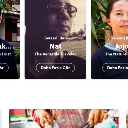
n
S̄wạs̄dī
Ben
S̄wạs̄dī
Agrindra (Akarin/ Andy)
Nat
Joj
e Host
The Versatile Traveler
The Nature 
ör
Daha Fazla Gör
Daha Fazla