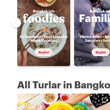
Bangkok için
Bangkok içi
Ev Yemekleri • Yerel Lezzetler
Hazine Avları • Sa
• Yemek Pazarları
...
Sanatları • Ye
Keşfet
Keşfet
All Turlar in Bangk