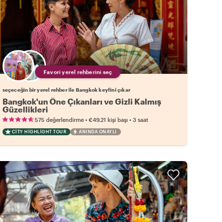
Favori yerel rehberini seç
seçeceğin bir yerel rehber ile Bangkok keyfini çıkar
Bangkok'un Öne Çıkanları ve Gizli Kalmış
Güzellikleri
•
•
575 değerlendirme
€49.21
kişi başı
3 saat
CITY HIGHLIGHT TOUR
ANINDA ONAYLI