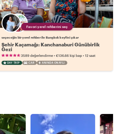
Favori yerel rehberini seç
seçeceğin bir yerel rehber ile Bangkok keyfini çıkar
Şehir Kaçamağı: Kanchanaburi Günübirlik
Gezi
•
•
3589 değerlendirme
€136.66
kişi başı
12 saat
DAY TRIP
CAR
ANINDA ONAYLI