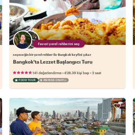
Favori yerel rehberini seç
seçeceğin bir yerel rehber ile Bangkok keyfini çıkar
Bangkok'ta Lezzet Başlangıcı Turu
•
•
141 değerlendirme
€28.39
kişi başı
2 saat
FOOD TOUR
ANINDA ONAYLI