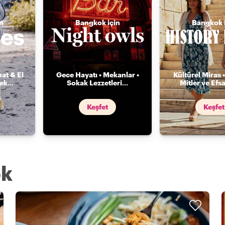
n
Bangkok için
Bangkok 
nat & El
Gece Hayatı • Mekanlar •
Kültürel Miras •
mek
...
Sokak Lezzetleri
...
Mitler ve Efs
Keşfet
Keşfet
ok