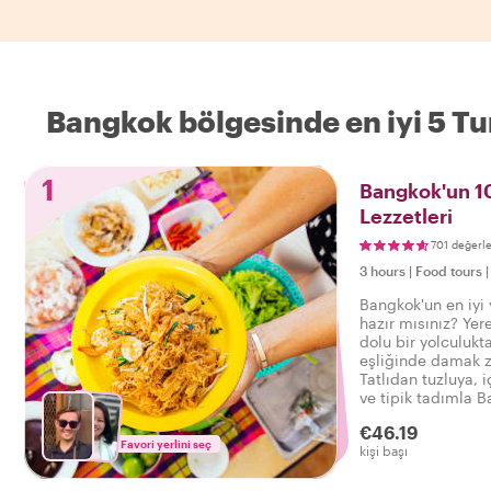
Bangkok bölgesinde en iyi 5 Tu
1
Bangkok'un 10
Lezzetleri
701 değerl
3 hours
|
Food tours
Bangkok'un en iyi
hazır mısınız? Yere
dolu bir yolculukt
eşliğinde damak z
Tatlıdan tuzluya, i
ve tipik tadımla B
yemek turunun tadı
€46.19
Favori yerlini seç
kişi başı