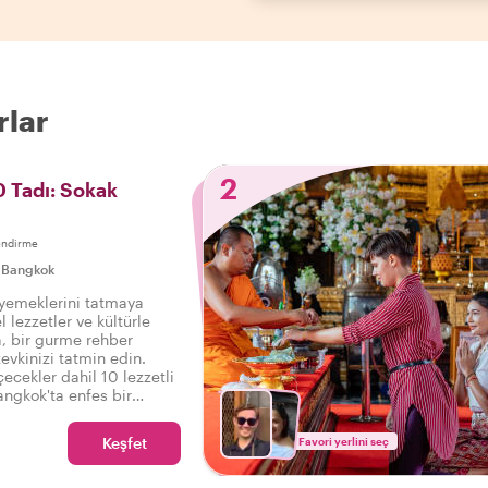
rlar
2
 Tadı: Sokak
endirme
|
Bangkok
 yemeklerini tatmaya
l lezzetler ve kültürle
a, bir gurme rehber
evkinizi tatmin edin.
çecekler dahil 10 lezzetli
angkok'ta enfes bir
nı çıkarın.
Keşfet
Favori yerlini seç