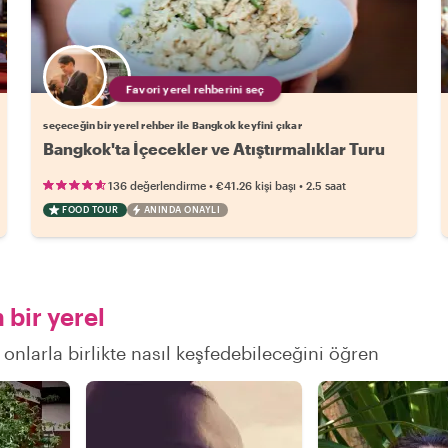
Favori yerel rehberini seç
seçeceğin bir yerel rehber ile Bangkok keyfini çıkar
Bangkok'ta İçecekler ve Atıştırmalıklar Turu
•
•
136 değerlendirme
€41.26
kişi başı
2.5 saat
FOOD TOUR
ANINDA ONAYLI
bir yerel
 onlarla birlikte nasıl keşfedebileceğini öğren