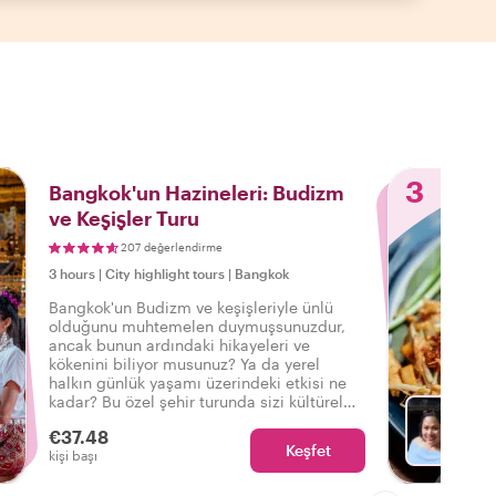
3
Bangkok'un Hazineleri: Budizm
ve Keşişler Turu
207 değerlendirme
3 hours
|
City highlight tours
|
Bangkok
Bangkok'un Budizm ve keşişleriyle ünlü
olduğunu muhtemelen duymuşsunuzdur,
ancak bunun ardındaki hikayeleri ve
kökenini biliyor musunuz? Ya da yerel
halkın günlük yaşamı üzerindeki etkisi ne
kadar? Bu özel şehir turunda sizi kültürel
bir ziyafet bekliyor!
€37.48
Keşfet
Fa
kişi başı