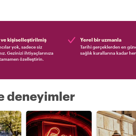
ve kişiselleştirilmiş
Yerel bir uzmanla
cılar yok, sadece siz
Tarihi gerçeklerden en gün
nız. Gezinizi ihtiyaçlarınıza
sağlık kurallarına kadar her
tamamen özelleştirin.
re deneyimler