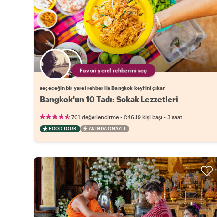
Favori yerel rehberini seç
seçeceğin bir yerel rehber ile Bangkok keyfini çıkar
Bangkok'un 10 Tadı: Sokak Lezzetleri
•
•
701 değerlendirme
€46.19
kişi başı
3 saat
FOOD TOUR
ANINDA ONAYLI