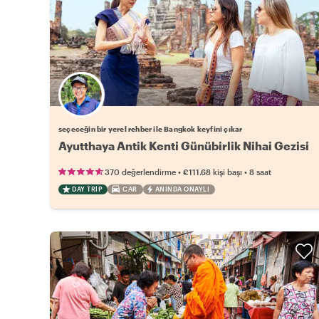
Favori yerel rehberini seç
seçeceğin bir yerel rehber ile Bangkok keyfini çıkar
Ayutthaya Antik Kenti Günübirlik Nihai Gezisi
•
•
370 değerlendirme
€111.68
kişi başı
8 saat
DAY TRIP
CAR
ANINDA ONAYLI