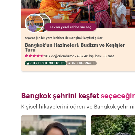
Favori yerel rehberini seç
seçeceğin bir yerel rehber ile Bangkok keyfini çıkar
Bangkok'un Hazineleri: Budizm ve Keşişler
Turu
•
•
207 değerlendirme
€37.48
kişi başı
3 saat
CITY HIGHLIGHT TOUR
ANINDA ONAYLI
Bangkok şehrini keşfet
seçeceğin 
Kişisel hikayelerini öğren ve Bangkok şehrini