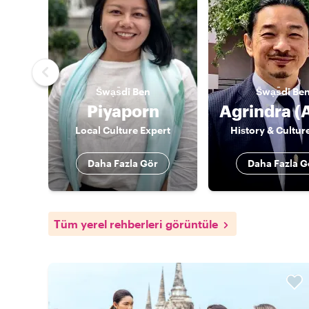
S̄wạs̄dī
Ben
S̄wạs̄dī
Be
Piyaporn
Local Culture Expert
History & Cultur
Daha Fazla Gör
Daha Fazla G
Tüm yerel rehberleri görüntüle