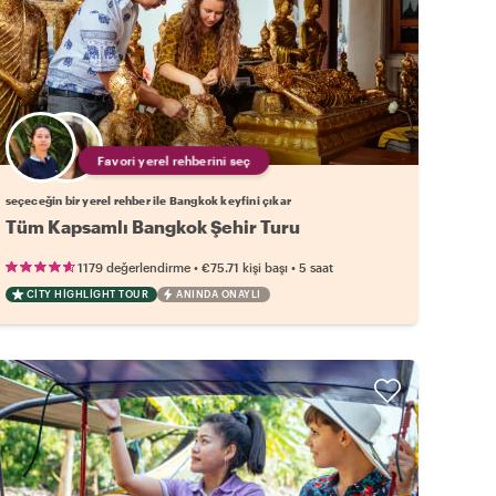
Favori yerel rehberini seç
seçeceğin bir yerel rehber ile Bangkok keyfini çıkar
Tüm Kapsamlı Bangkok Şehir Turu
•
•
1179 değerlendirme
€75.71
kişi başı
5 saat
CITY HIGHLIGHT TOUR
ANINDA ONAYLI