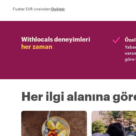
Fiyatlar EUR cinsinden
·
Değiştir
Withlocals deneyimleri
Özel 
her zaman
Yaban
varsı
göre 
Her ilgi alanına gö