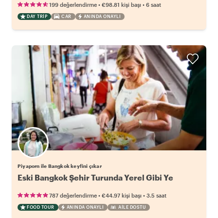
•
•
199 değerlendirme
€98.81
kişi başı
6 saat
DAY TRIP
CAR
ANINDA ONAYLI
Piyaporn ile Bangkok keyfini çıkar
Eski Bangkok Şehir Turunda Yerel Gibi Ye
•
•
787 değerlendirme
€44.97
kişi başı
3.5 saat
FOOD TOUR
ANINDA ONAYLI
AILE DOSTU