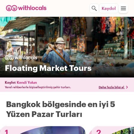
Kaydol
Floating Market Tours
Keşfet
Kendi Yolun
Yerel rehberlerle kişiselleştirilmiş şehir turları.
Daha fazla bilgi al
Bangkok bölgesinde en iyi 5
Yüzen Pazar Turları
1
2