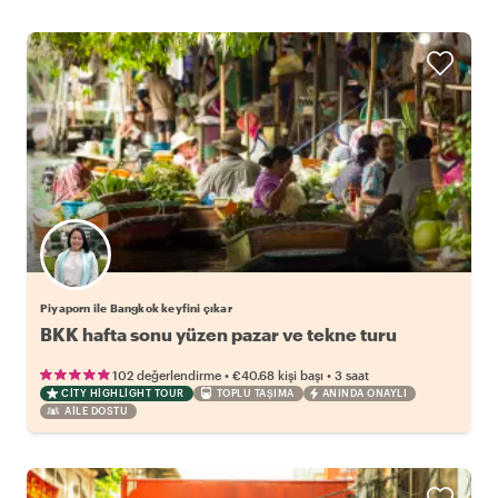
Piyaporn ile Bangkok keyfini çıkar
BKK hafta sonu yüzen pazar ve tekne turu
•
•
102 değerlendirme
€40.68
kişi başı
3 saat
CITY HIGHLIGHT TOUR
TOPLU TAŞIMA
ANINDA ONAYLI
AILE DOSTU