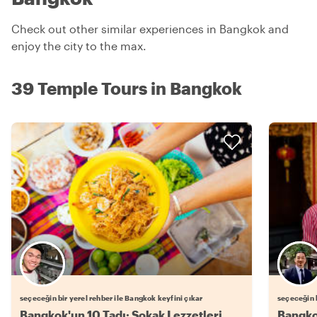
Check out other similar experiences in Bangkok and
enjoy the city to the max.
39 Temple Tours in Bangkok
Favori yerel rehberini seç
seçeceğin bir yerel rehber ile Bangkok keyfini çıkar
seçeceğin b
Bangkok'un 10 Tadı: Sokak Lezzetleri
Bangkok