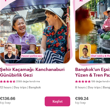
Favori yerlini seç
Chef Jekky & Th
Şehir Kaçamağı: Kanchanaburi
Bangkok'un Eşs
Günübirlik Gezi
Yüzen & Tren Paz
3589 değerlendirme
199 değerlendi
12 hours
|
Day trips
|
Bangkok
8 hours
|
Day trips
|
Bang
€136.66
€99.24
Keşfet
kişi başı
kişi başı