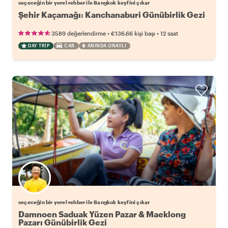
seçeceğin bir yerel rehber ile Bangkok keyfini çıkar
Şehir Kaçamağı: Kanchanaburi Günübirlik Gezi
•
•
3589 değerlendirme
€136.66
kişi başı
12 saat
DAY TRIP
CAR
ANINDA ONAYLI
Favori yerel rehberini seç
seçeceğin bir yerel rehber ile Bangkok keyfini çıkar
Damnoen Saduak Yüzen Pazar & Maeklong
Pazarı Günübirlik Gezi