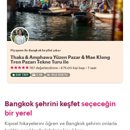
Piyaporn ile Bangkok keyfini çıkar
Thaka & Amphawa Yüzen Pazar & Mae Klong
Tren Pazarı Tekne Turu ile
•
•
787 değerlendirme
€75.00
kişi başı
7 saat
DAY TRIP
CAR
AILE DOSTU
Bangkok şehrini keşfet
seçeceğin
bir yerel
Kişisel hikayelerini öğren ve Bangkok şehrini onlarla