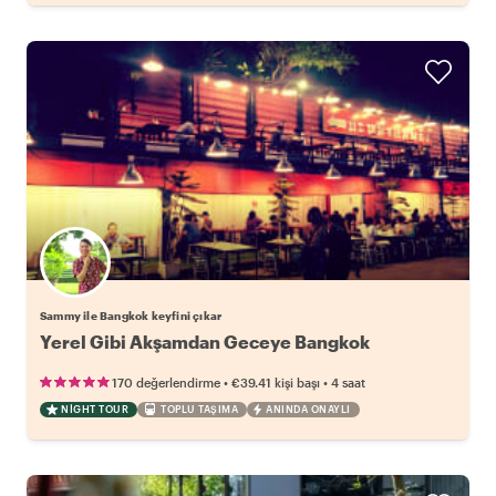
Sammy ile Bangkok keyfini çıkar
Yerel Gibi Akşamdan Geceye Bangkok
•
•
170 değerlendirme
€39.41
kişi başı
4 saat
NIGHT TOUR
TOPLU TAŞIMA
ANINDA ONAYLI