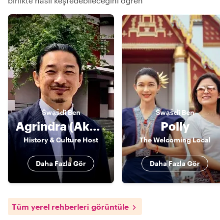
birlikte nasıl keşfedebileceğini öğren
S̄wạs̄dī
Ben
S̄wạs̄dī
Ben
Agrindra (Akarin/ Andy)
Polly
History & Culture Host
The Welcoming Local
Daha Fazla Gör
Daha Fazla Gör
Tüm yerel rehberleri görüntüle