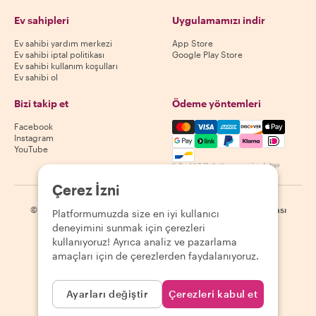
Ev sahipleri
Uygulamamızı indir
Ev sahibi yardım merkezi
App Store
Ev sahibi iptal politikası
Google Play Store
Ev sahibi kullanım koşulları
Ev sahibi ol
Bizi takip et
Ödeme yöntemleri
Mastercard, Visa, Amex, Di
Facebook
Instagram
YouTube
Kullanılabilirlik destinasyona göre değişir
Çerez İzni
©
2026
Withlocals.com
|
Gizlilik Politikası
|
Çerezler
|
Site haritası
Platformumuzda size en iyi kullanıcı
deneyimini sunmak için çerezleri
kullanıyoruz! Ayrıca analiz ve pazarlama
amaçları için de çerezlerden faydalanıyoruz.
Ayarları değiştir
Çerezleri kabul et