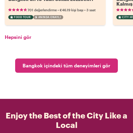
Kalmış 
•
•
701 değerlendirme
€46.19
kişi başı
3 saat
FOOD TOUR
ANINDA ONAYLI
CITY H
Hepsini gör
Bangkok içindeki tüm deneyimleri gör
Enjoy the Best of the City Like a
Local