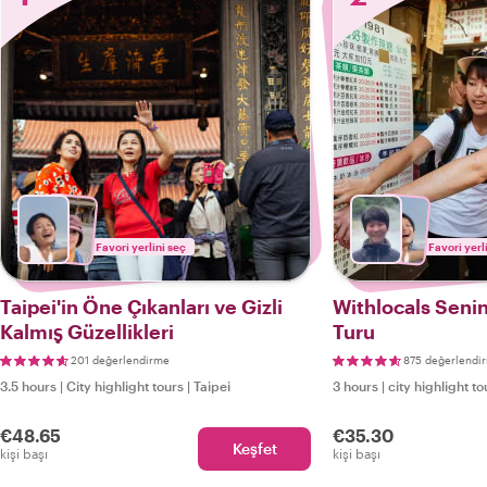
Favori yerlini seç
Favori yerl
Taipei'in Öne Çıkanları ve Gizli
Withlocals Seninl
Kalmış Güzellikleri
Turu
201 değerlendirme
875 değerlendi
3.5 hours
|
City highlight tours
|
Taipei
3 hours
|
city highlight to
€48.65
€35.30
Keşfet
kişi başı
kişi başı