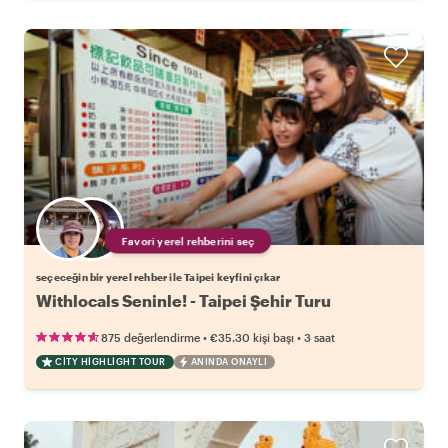
Favori yerel rehberini seç
seçeceğin bir yerel rehber ile Taipei keyfini çıkar
Withlocals Seninle! - Taipei Şehir Turu
•
•
875 değerlendirme
€35.30
kişi başı
3 saat
CITY HIGHLIGHT TOUR
ANINDA ONAYLI