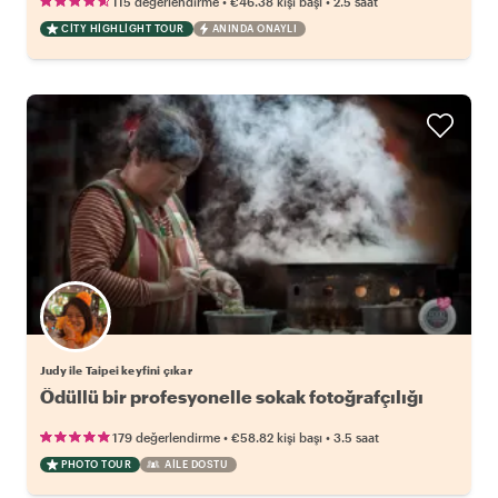
•
•
115 değerlendirme
€46.38
kişi başı
2.5 saat
CITY HIGHLIGHT TOUR
ANINDA ONAYLI
Judy ile Taipei keyfini çıkar
Ödüllü bir profesyonelle sokak fotoğrafçılığı
•
•
179 değerlendirme
€58.82
kişi başı
3.5 saat
PHOTO TOUR
AILE DOSTU