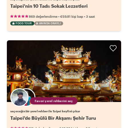
Taipei'nin 10 Tadı: Sokak Lezzetleri
•
•
869 değerlendirme
€59.81
kişi başı
3 saat
FOOD TOUR
ANINDA ONAYLI
Favori yerel rehberini seç
seçeceğin bir yerel rehber ile Taipei keyfini çıkar
Taipei'de Büyülü Bir Akşam: Şehir Turu