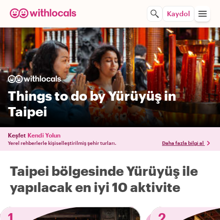
Kaydol
Things to do by Yürüyüş in
Taipei
Keşfet
Kendi Yolun
Yerel rehberlerle kişiselleştirilmiş şehir turları.
Daha fazla bilgi al
Taipei bölgesinde Yürüyüş ile
yapılacak en iyi 10 aktivite
1
2