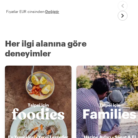
Fiyatlar EUR cinsinden
·
Değiştir
Her ilgi alanına göre
deneyimler
Taipei için
Taipei için
Ev Yemekleri • Yerel Lezzetler
Hazine Avları • Sanat & El