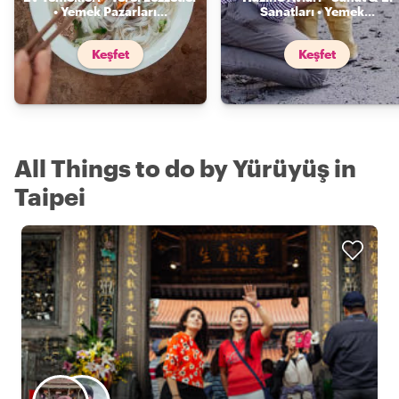
• Yemek Pazarları
...
Sanatları • Yemek
...
Keşfet
Keşfet
All Things to do by Yürüyüş in
Taipei