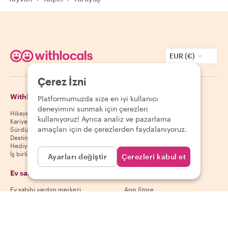
EUR (€)
Çerez İzni
Withlocals Hakkında
Misafirler
Platformumuzda size en iyi kullanıcı
deneyimini sunmak için çerezleri
Hikayemiz
Misafir yardım merkezi
kullanıyoruz! Ayrıca analiz ve pazarlama
Kariyer
Misafir iptal politikası
amaçları için de çerezlerden faydalanıyoruz.
Sürdürülebilirlik
Misafir kullanım koşulları
Destinasyonlar
Hediye kuponları
İş birliği yap
Ayarları değiştir
Çerezleri kabul et
Ev sahipleri
Uygulamamızı indir
Ev sahibi yardım merkezi
App Store
Ev sahibi iptal politikası
Google Play Store
Ev sahibi kullanım koşulları
Ev sahibi ol