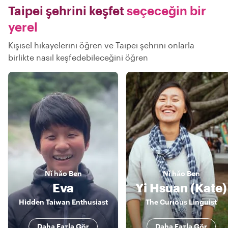
Taipei şehrini keşfet
seçeceğin bir
yerel
Kişisel hikayelerini öğren ve Taipei şehrini onlarla
birlikte nasıl keşfedebileceğini öğren
Nǐ hǎo
Ben
Nǐ hǎo
Ben
Eva
Yi Hsuan (Kate)
Hidden Taiwan Enthusiast
The Curious Linguist
Daha Fazla Gör
Daha Fazla Gör