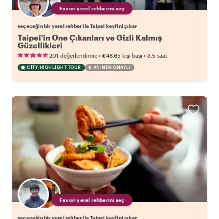
Favori yerel rehberini seç
seçeceğin bir yerel rehber ile Taipei keyfini çıkar
Taipei'in Öne Çıkanları ve Gizli Kalmış
Güzellikleri
•
•
201 değerlendirme
€48.65
kişi başı
3.5 saat
CITY HIGHLIGHT TOUR
ANINDA ONAYLI
Favori yerel rehberini seç
seçeceğin bir yerel rehber ile Taipei keyfini çıkar