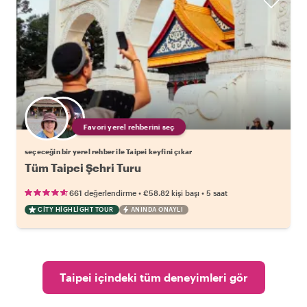
Favori yerel rehberini seç
seçeceğin bir yerel rehber ile Taipei keyfini çıkar
Tüm Taipei Şehri Turu
•
•
661 değerlendirme
€58.82
kişi başı
5 saat
CITY HIGHLIGHT TOUR
ANINDA ONAYLI
Taipei içindeki tüm deneyimleri gör