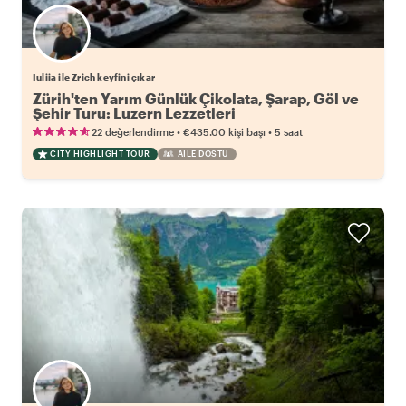
Iuliia ile Zrich keyfini çıkar
Zürih'ten Yarım Günlük Çikolata, Şarap, Göl ve
Şehir Turu: Luzern Lezzetleri
•
•
22 değerlendirme
€435.00
kişi başı
5 saat
CITY HIGHLIGHT TOUR
AILE DOSTU