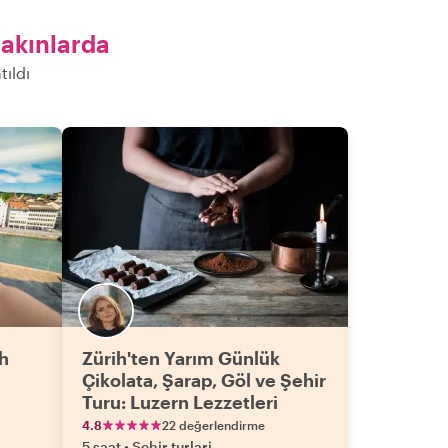
akınlarda
ıldı
h
Zürih'ten Yarım Günlük
Çikolata, Şarap, Göl ve Şehir
Turu: Luzern Lezzetleri
4.8
22 değerlendirme
5 saat
•
Sehir turlari