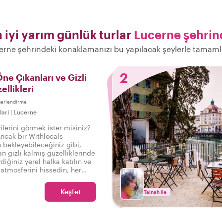
 iyi yarım günlük turlar
Lucerne şehrin
erne şehrindeki konaklamanızı bu yapılacak şeylerle tamaml
2
ne Çıkanları ve Gizli
ellikleri
ğerlendirme
lari
|
Lucerne
yilerini görmek ister misiniz?
Ancak bir Withlocals
bekleyebileceğiniz gibi,
n gizli kalmış güzelliklerinde
diğiniz yerel halka katılın ve
atmosferini hissedin, her
 turda, böylece şunu
niz: Gerçek Luzern'i
Keşfet
Tainah ile
!