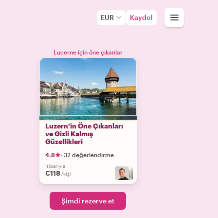
EUR
Kaydol
Lucerne için öne çıkanlar
Luzern'in Öne Çıkanları
ve Gizli Kalmış
Güzellikleri
4.8
·
32 değerlendirme
İtibarıyla
€118
/kişi
Şimdi rezerve et