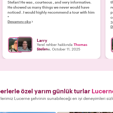
Stefan! He was , courteous , and very informative.
t
He showed us many things we never would have
r
noticed . I would highly recommend a tour with him
p
"
could
Devamını oku
3 days. H
D
meals. S
Larry
Yerel rehber hakkında
Thomas
Stefan
Lucerne, October 11, 2025
erlerle özel yarım günlük turlar
Lucern
rlerimiz Lucerne şehrinin sunabileceği en iyi deneyimleri siz