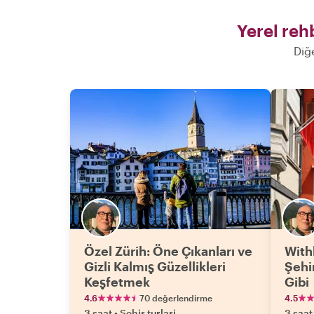
Yerel reh
Diğ
Özel Zürih: Öne Çıkanları ve
Withl
Gizli Kalmış Güzellikleri
Şehi
Keşfetmek
Gibi
4.6
70 değerlendirme
4.5
3 saat
•
Sehir turlari
3 saat