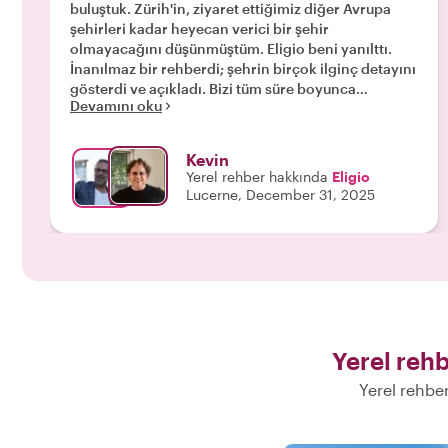
buluştuk. Zürih'in, ziyaret ettiğimiz diğer Avrupa
şehirleri kadar heyecan verici bir şehir
olmayacağını düşünmüştüm. Eligio beni yanılttı.
İnanılmaz bir rehberdi; şehrin birçok ilginç detayını
gösterdi ve açıkladı. Bizi tüm süre boyunca
Devamını oku
heyecanlı ve ilgili tuttu. Eski Roma kalesi arazisinin
altındaki gizli bir yeraltı bölgesi, Zürih'in en eski
fırını ve daha birçok bilmediğimiz yeri bize
Kevin
gösterdi. Eligio, Zürih gezimizi gerçekten paha
Yerel rehber hakkında
Eligio
biçilmez kıldı ve tüm tur boyunca eski bir
Lucerne, December 31, 2025
arkadaşımızla birlikteymişiz gibi hissettik. Eğer bir
tur rezervasyonu yapıyorsanız, Zürih'teki en iyi ve
en nazik rehberi seçtiğinizden emin olun. Hayal
kırıklığına uğramayacaksınız. Teşekkürler Eligio!!!!!"
Yerel rehb
Yerel rehbe