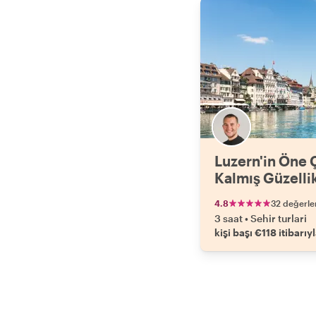
Luzern'in Öne Ç
Kalmış Güzellik
4.8
32 değerl
3 saat
•
Sehir turlari
kişi başı €118 itibarıy