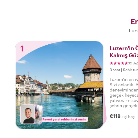
En
Luc
1
Luzern'in Ö
Kalmış Güz
32 de
3 saat
|
Sehir tur
Luzern'in en i
Sizi anladık. 
deneyiminden 
gerçek heyeca
yatıyor. En sev
şehrin gerçek 
şeye sahip bu
€118
söyleyebilirsi
kişi başı
Favori yerel rehberinizi seçin
deneyimledim