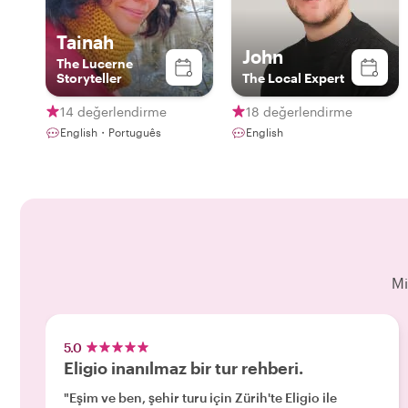
Tainah
John
The Lucerne
Storyteller
The Local Expert
14 değerlendirme
18 değerlendirme
English・Português
English
Mi
5.0
Eligio inanılmaz bir tur rehberi.
"Eşim ve ben, şehir turu için Zürih'te Eligio ile