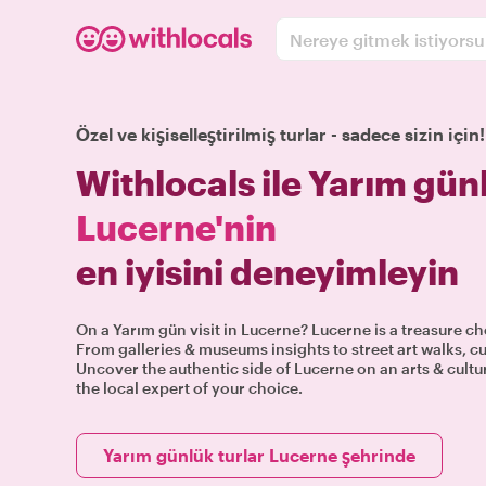
Nereye gitmek istiyors
Özel ve kişiselleştirilmiş turlar - sadece sizin için!
Withlocals ile Yarım günl
Lucerne'nin
en iyisini deneyimleyin
On a Yarım gün visit in Lucerne? Lucerne is a treasure che
From galleries & museums insights to street art walks, c
Uncover the authentic side of Lucerne on an arts & cultu
the local expert of your choice.
Yarım günlük turlar Lucerne şehrinde