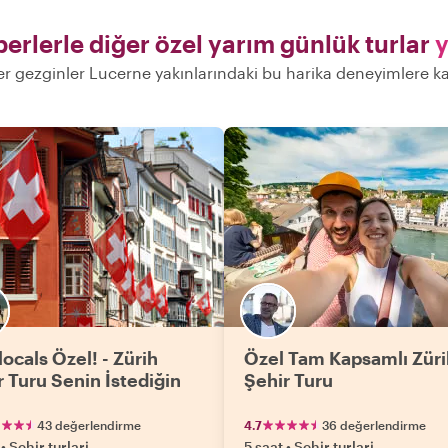
berlerle diğer özel yarım günlük turlar
y
er gezginler Lucerne yakınlarındaki bu harika deneyimlere kat
ocals Özel! - Zürih
Özel Tam Kapsamlı Züri
r Turu Senin İstediğin
Şehir Turu
43 değerlendirme
4.7
36 değerlendirme
•
Sehir turlari
5 saat
•
Sehir turlari