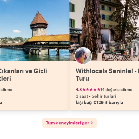
ıkanları ve Gizli
Withlocals Seninle! -
leri
Turu
endirme
4.8
14 değerlendirme
3 saat
•
Sehir turlari
la
kişi başı €129 itibarıyla
Tum deneyimleri gor