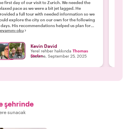
he first day of our visit to Zurich. We needed the
history
elaxed pace as we were a bit jet lagged. He
Having 
rovided a full tour with needed information so we
other l
 explore the city on our own for the following
perspec
is recommendations helped us plan for
life. J
evamını oku
Devamı
ee were made comfortable with an
Lucerne
understanding of the culture. "
historic
Kevin David
Yerel rehber hakkında
Thomas
Stefan
Lucerne, September 25, 2025
e şehrinde
lere sunacak