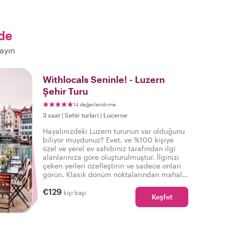
de
ayın
Withlocals Seninle! - Luzern
Şehir Turu
14 değerlendirme
3 saat
|
Sehir turlari
|
Lucerne
Hayalinizdeki Luzern turunun var olduğunu
biliyor muydunuz? Evet, ve %100 kişiye
özel ve yerel ev sahibiniz tarafından ilgi
alanlarınıza göre oluşturulmuştur. İlginizi
çeken yerleri özelleştirin ve sadece onları
görün. Klasik dönüm noktalarından mahalle
yürüyüşlerine kadar - istekleriniz bizim için
€129
emirdir!
kişi başı
Keşfet