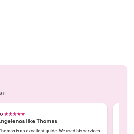
arı
.0
5.0
ngelenos like Thomas
Spect
homas is an excellent guide. We used his services
"John h