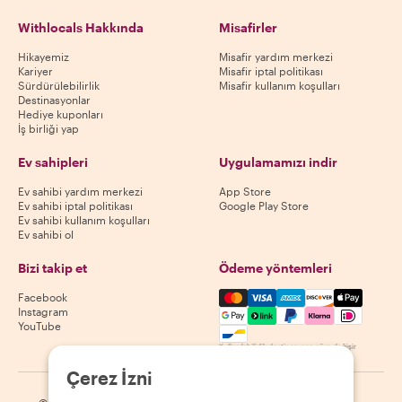
Withlocals Hakkında
Misafirler
Hikayemiz
Misafir yardım merkezi
Kariyer
Misafir iptal politikası
Sürdürülebilirlik
Misafir kullanım koşulları
Destinasyonlar
Hediye kuponları
İş birliği yap
Ev sahipleri
Uygulamamızı indir
Ev sahibi yardım merkezi
App Store
Ev sahibi iptal politikası
Google Play Store
Ev sahibi kullanım koşulları
Ev sahibi ol
Bizi takip et
Ödeme yöntemleri
Mastercard, Visa, Amex, Di
Facebook
Instagram
YouTube
Kullanılabilirlik destinasyona göre değişir
Çerez İzni