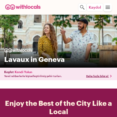
Kaydol
Lavaux in Geneva
Keşfet
Kendi Yolun
Yerel rehberlerle kişiselleştirilmiş şehir turları.
Daha fazla bilgi al
Enjoy the Best of the City Like a
Local