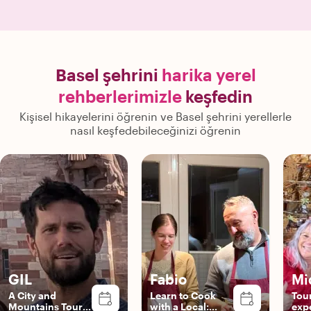
Basel şehrini
harika yerel
rehberlerimizle
keşfedin
Kişisel hikayelerini öğrenin ve Basel şehrini yerellerle
nasıl keşfedebileceğinizi öğrenin
GIL
Fabio
Mi
A City and
Learn to Cook
Tou
Mountains Tour
with a Local:
exp