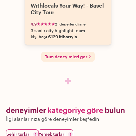
Withlocals Your Way! - Basel
City Tour
4.9
21 değerlendirme
3 saat
•
city highlight tours
kişi başı €129 itibarıyla
Tum deneyimleri gor
deneyimler
kategoriye göre
bulun
İlgi alanlarınıza göre deneyimler keşfedin
Sehir turlari
Yemek turlari
1
1