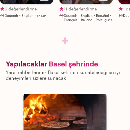
Guide
Italian & Swiss
pas
Recipes in Basel
6 değerlendirme
11 değerlendirme
1 d
Deutsch・English・עברית
Deutsch・English・Español・
Deu
Français・Italiano・Português
Yapılacaklar
Basel şehrinde
Yerel rehberlerimiz Basel şehrinin sunabileceği en iyi
deneyimleri sizlere sunacak