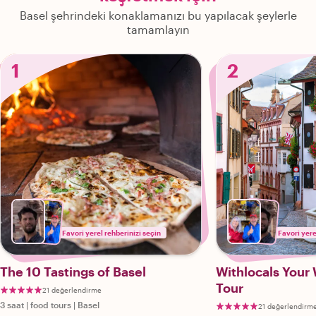
Basel şehrindeki konaklamanızı bu yapılacak şeylerle
tamamlayın
1
2
Favori yerel rehberinizi seçin
Favori yere
The 10 Tastings of Basel
Withlocals Your 
Tour
21 değerlendirme
3 saat
|
food tours
|
Basel
21 değerlendirm