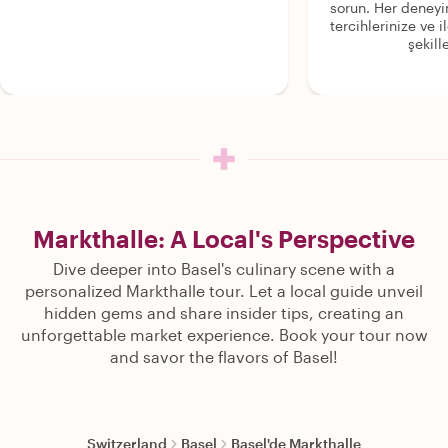
sorun. Her deney
tercihlerinize ve i
şekille
Markthalle: A Local's Perspective
Dive deeper into Basel's culinary scene with a
personalized Markthalle tour. Let a local guide unveil
hidden gems and share insider tips, creating an
unforgettable market experience. Book your tour now
and savor the flavors of Basel!
Switzerland
Basel
Basel'de Markthalle