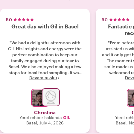
5.0
5.0
Great day with Gil in Basel
Fantastic
re
"We had a delightful afternoon with
"From before 
Gil. His insights and energy were the
assisted us wi
perfect combination to keep our
and it only got 
family engaged during our tour to
The moment w
Basel. We also enjoyed making a few
smile made us 
stops for local food sampling. It was
welcomed us
Devamını oku
Dev
great to see him interacting with the
learned so muc
local community. "
and culture 
history. The mix
history mixe
interesting as w
2 hours than 
Christina
years. I highly
Yerel rehber hakkında
GIL
Yerel reh
knowledge, his
Basel, July 4, 2026
Basel, N
ability to comm
langua