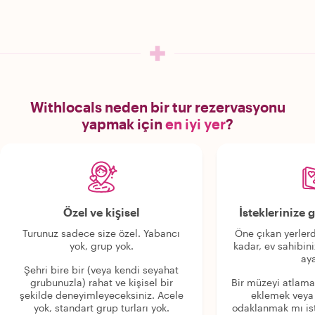
Withlocals neden bir tur rezervasyonu
yapmak için
en iyi yer
?
Özel ve kişisel
İsteklerinize
Turunuz sadece size özel. Yabancı
Öne çıkan yerlerd
yok, grup yok.
kadar, ev sahibini
aya
Şehri bire bir (veya kendi seyahat
grubunuzla) rahat ve kişisel bir
Bir müzeyi atlama
şekilde deneyimleyeceksiniz. Acele
eklemek veya
yok, standart grup turları yok.
odaklanmak mı is