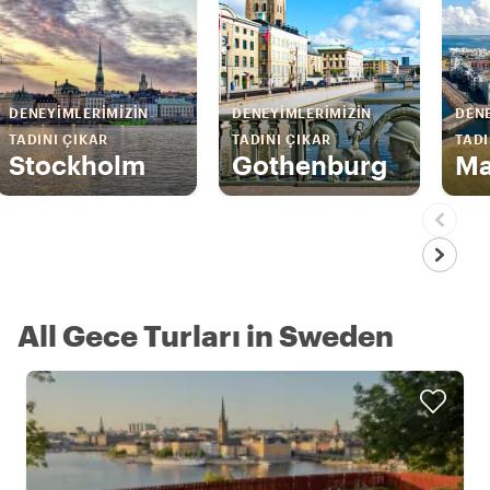
DENEYIMLERIMIZIN
DENEYIMLERIMIZIN
DENE
TADINI ÇIKAR
TADINI ÇIKAR
TADI
Stockholm
Gothenburg
Ma
All Gece Turları in Sweden