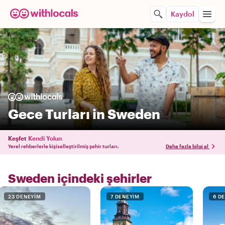
Kaydol
Gece Turları in Sweden
Keşfet
Kendi Yolun
Yerel rehberlerle kişiselleştirilmiş şehir turları.
Daha fazla bilgi al
Sweden içindeki şehirler
23 DENEYIM
7 DENEYIM
6 D