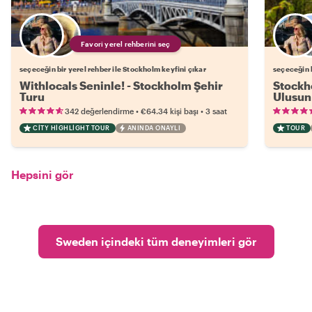
Favori yerel rehberini seç
seçeceğin bir yerel rehber ile Stockholm keyfini çıkar
seçeceğin b
Withlocals Seninle! - Stockholm Şehir
Stockho
Turu
Ulusun
•
•
342 değerlendirme
€64.34
kişi başı
3 saat
CITY HIGHLIGHT TOUR
ANINDA ONAYLI
TOUR
Hepsini gör
Sweden içindeki tüm deneyimleri gör