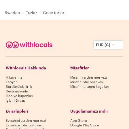
Sweden
›
Turlar
›
Gece turları
EUR (€)
Withlocals Hakkında
Misafirler
Hikayemiz
Misafir yardım merkezi
Kariyer
Misafir iptal politikası
Sürdürülebilirlik
Misafir kullanım koşulları
Destinasyonlar
Hediye kuponları
İş birliği yap
Ev sahipleri
Uygulamamızı indir
Ev sahibi yardım merkezi
App Store
Ev sahibi iptal politikası
Google Play Store