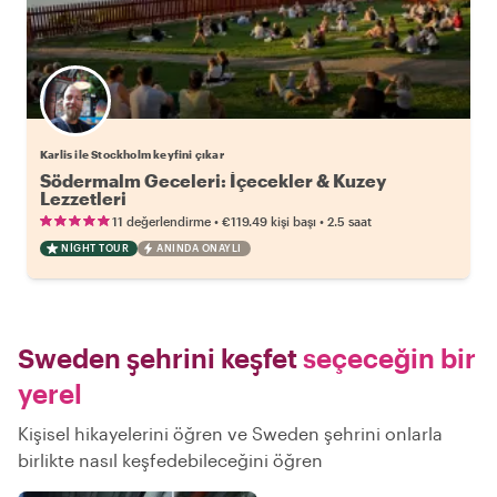
Karlis ile Stockholm keyfini çıkar
Södermalm Geceleri: İçecekler & Kuzey
Lezzetleri
•
•
11 değerlendirme
€119.49
kişi başı
2.5 saat
NIGHT TOUR
ANINDA ONAYLI
Sweden şehrini keşfet
seçeceğin bir
yerel
Kişisel hikayelerini öğren ve Sweden şehrini onlarla
birlikte nasıl keşfedebileceğini öğren