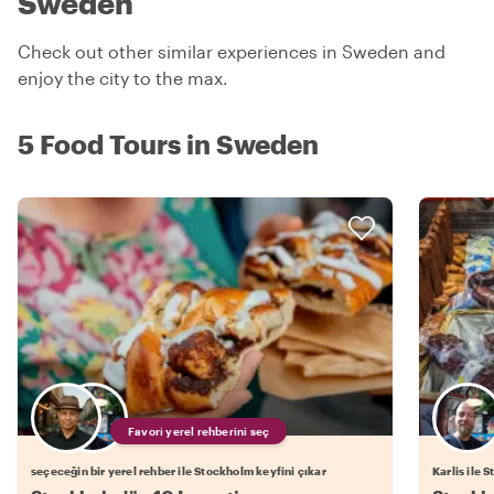
Sweden
Check out other similar experiences in Sweden and
enjoy the city to the max.
5 Food Tours in Sweden
Favori yerel rehberini seç
seçeceğin bir yerel rehber ile Stockholm keyfini çıkar
Karlis ile 