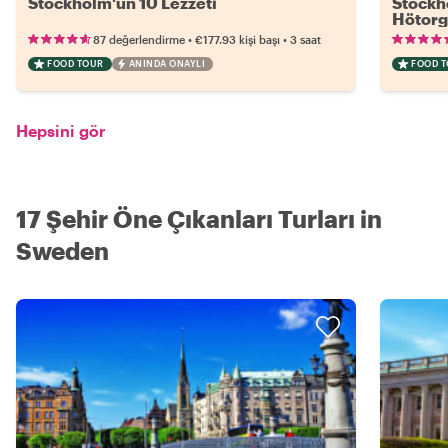
Stockholm'ün 10 Lezzeti
Stockh
Hötorg
•
•
87 değerlendirme
€177.93
kişi başı
3 saat
FOOD TOUR
ANINDA ONAYLI
FOOD 
Hepsini gör
17 Şehir Öne Çıkanları Turları in
Sweden