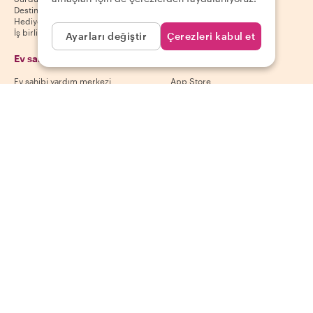
Destinasyonlar
Hediye kuponları
İş birliği yap
Ayarları değiştir
Çerezleri kabul et
Ev sahipleri
Uygulamamızı indir
Ev sahibi yardım merkezi
App Store
Ev sahibi iptal politikası
Google Play Store
Ev sahibi kullanım koşulları
Ev sahibi ol
Bizi takip et
Ödeme yöntemleri
Mastercard, Visa, Amex, Di
Facebook
Instagram
YouTube
Kullanılabilirlik destinasyona göre değişir
©
2026
Withlocals.com
|
Gizlilik Politikası
|
Çerezler
|
Site haritası