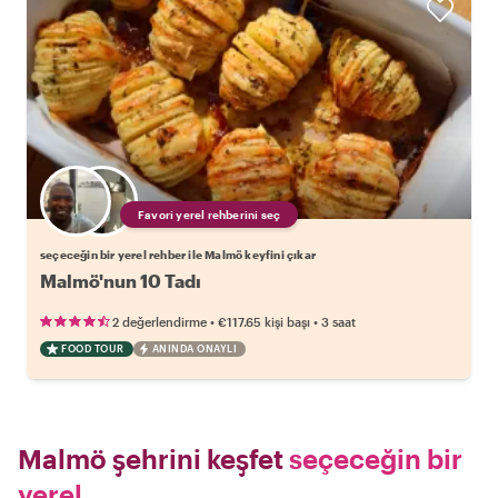
Favori yerel rehberini seç
seçeceğin bir yerel rehber ile Malmö keyfini çıkar
Malmö'nun 10 Tadı
•
•
2 değerlendirme
€117.65
kişi başı
3 saat
FOOD TOUR
ANINDA ONAYLI
Malmö şehrini keşfet
seçeceğin bir
yerel