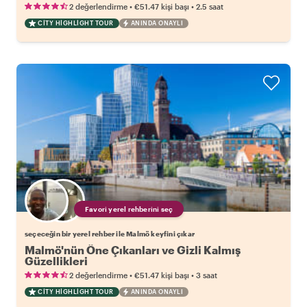
•
•
2 değerlendirme
€51.47
kişi başı
2.5 saat
CITY HIGHLIGHT TOUR
ANINDA ONAYLI
Favori yerel rehberini seç
seçeceğin bir yerel rehber ile Malmö keyfini çıkar
Malmö'nün Öne Çıkanları ve Gizli Kalmış
Güzellikleri
•
•
2 değerlendirme
€51.47
kişi başı
3 saat
CITY HIGHLIGHT TOUR
ANINDA ONAYLI