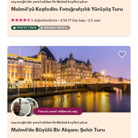
seçeceğin bir yerel rehber ile Malmö keyfini çıkar
Malmö'yü Keşfedin: Fotoğrafçılık Yürüyüş Turu
•
•
2 değerlendirme
€36.77
kişi başı
2.5 saat
PHOTO TOUR
ANINDA ONAYLI
Favori yerel rehberini seç
seçeceğin bir yerel rehber ile Malmö keyfini çıkar
Malmö'de Büyülü Bir Akşam: Şehir Turu