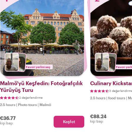
Favori yerlini seç
Favori yerl
Malmö'yü Keşfedin: Fotoğrafçılık
Culinary Kicksta
Yürüyüş Turu
2 değerlendirm
2 değerlendirme
2.5 hours
|
food tours
|
M
2.5 hours
|
Photo tours
|
Malmö
€88.24
€36.77
Keşfet
kişi başı
kişi başı