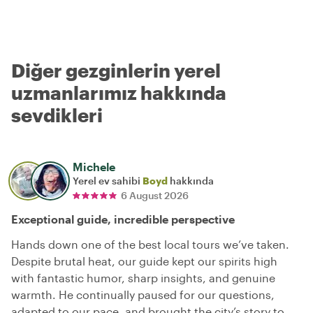
Diğer gezginlerin yerel
uzmanlarımız hakkında
sevdikleri
Michele
Yerel ev sahibi
Boyd
hakkında
6 August 2026
Exceptional guide, incredible perspective
Hands down one of the best local tours we’ve taken.
Despite brutal heat, our guide kept our spirits high
with fantastic humor, sharp insights, and genuine
warmth. He continually paused for our questions,
adapted to our pace, and brought the city’s story to