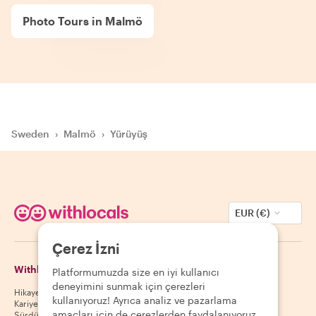
Photo Tours in Malmö
Sweden
›
Malmö
›
Yürüyüş
EUR (€)
Çerez İzni
Withlocals Hakkında
Misafirler
Platformumuzda size en iyi kullanıcı
deneyimini sunmak için çerezleri
Hikayemiz
Misafir yardım merkezi
kullanıyoruz! Ayrıca analiz ve pazarlama
Kariyer
Misafir iptal politikası
amaçları için de çerezlerden faydalanıyoruz.
Sürdürülebilirlik
Misafir kullanım koşulları