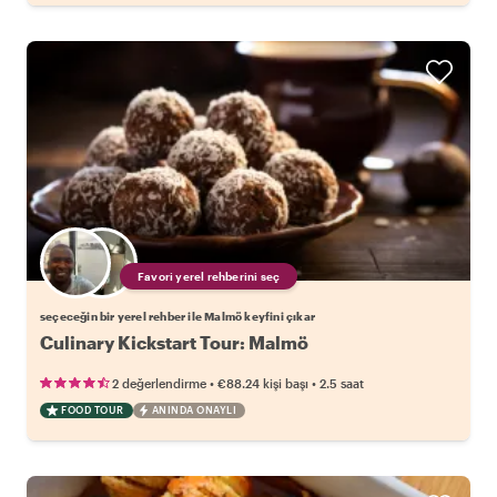
Favori yerel rehberini seç
seçeceğin bir yerel rehber ile Malmö keyfini çıkar
Culinary Kickstart Tour: Malmö
•
•
2 değerlendirme
€88.24
kişi başı
2.5 saat
FOOD TOUR
ANINDA ONAYLI