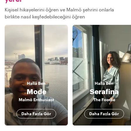
Kişisel hikayelerini öğren ve Malmö şehrini onlarla
birlikte nasıl keşfedebileceğini öğren
Hallå
Ben
Hallå
Ben
Mode
Serafina
Malmö Enthusiast
The Foodie
Daha Fazla Gör
Daha Fazla Gör