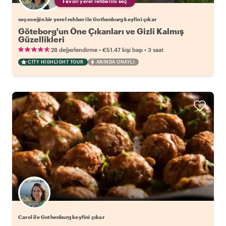
Favori yerel rehberini seç
seçeceğin bir yerel rehber ile Gothenburg keyfini çıkar
Göteborg'un Öne Çıkanları ve Gizli Kalmış
Güzellikleri
•
•
28 değerlendirme
€51.47
kişi başı
3 saat
CITY HIGHLIGHT TOUR
ANINDA ONAYLI
Carol ile Gothenburg keyfini çıkar