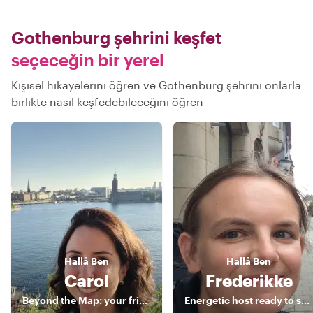
Gothenburg şehrini keşfet
seçeceğin bir yerel
Kişisel hikayelerini öğren ve Gothenburg şehrini onlarla
birlikte nasıl keşfedebileceğini öğren
Hallå
Ben
Hallå
Ben
Carol
Frederikke
Beyond the Map: your friendly guide to incredible Gothenburg
Energetic host ready to show you the city!