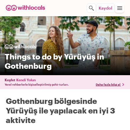
Kaydol
Things to do by Yürüyüş in
Gothenburg
Keşfet
Kendi Yolun
Yerel rehberlerle kişiselleştirilmiş şehir turları.
Daha fazla bilgi al
Gothenburg bölgesinde
Yürüyüş ile yapılacak en iyi 3
aktivite