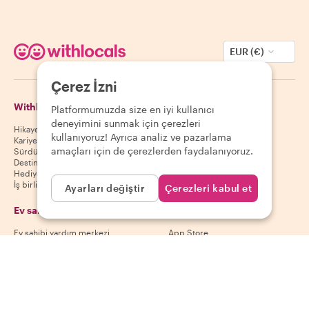
EUR (€)
Çerez İzni
Withlocals Hakkında
Misafirler
Platformumuzda size en iyi kullanıcı
deneyimini sunmak için çerezleri
Hikayemiz
Misafir yardım merkezi
kullanıyoruz! Ayrıca analiz ve pazarlama
Kariyer
Misafir iptal politikası
amaçları için de çerezlerden faydalanıyoruz.
Sürdürülebilirlik
Misafir kullanım koşulları
Destinasyonlar
Hediye kuponları
İş birliği yap
Ayarları değiştir
Çerezleri kabul et
Ev sahipleri
Uygulamamızı indir
Ev sahibi yardım merkezi
App Store
Ev sahibi iptal politikası
Google Play Store
Ev sahibi kullanım koşulları
Ev sahibi ol
Bizi takip et
Ödeme yöntemleri