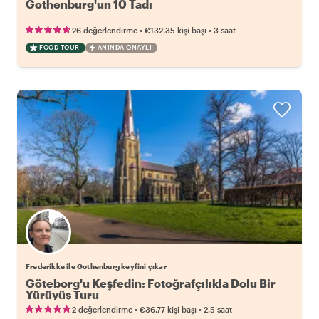
Gothenburg'un 10 Tadı
•
•
26 değerlendirme
€132.35
kişi başı
3 saat
FOOD TOUR
ANINDA ONAYLI
Frederikke ile Gothenburg keyfini çıkar
Göteborg'u Keşfedin: Fotoğrafçılıkla Dolu Bir
Yürüyüş Turu
•
•
2 değerlendirme
€36.77
kişi başı
2.5 saat