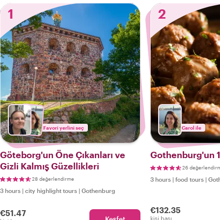
1
2
Favori yerlini seç
Carol ile
Göteborg'un Öne Çıkanları ve
Gothenburg'un 1
Gizli Kalmış Güzellikleri
26 değerlendir
28 değerlendirme
3 hours
|
food tours
|
Got
3 hours
|
city highlight tours
|
Gothenburg
€132.35
€51.47
Keşfet
kişi başı