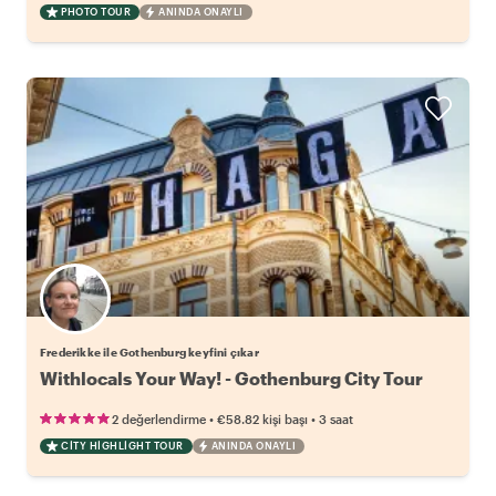
PHOTO TOUR
ANINDA ONAYLI
Frederikke ile Gothenburg keyfini çıkar
Withlocals Your Way! - Gothenburg City Tour
•
•
2 değerlendirme
€58.82
kişi başı
3 saat
CITY HIGHLIGHT TOUR
ANINDA ONAYLI