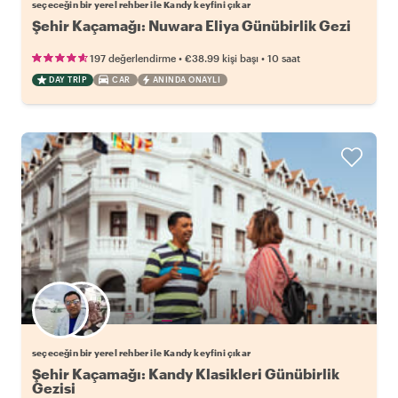
seçeceğin bir yerel rehber ile Kandy keyfini çıkar
Şehir Kaçamağı: Nuwara Eliya Günübirlik Gezi
•
•
197 değerlendirme
€38.99
kişi başı
10 saat
DAY TRIP
CAR
ANINDA ONAYLI
Favori yerel rehberini seç
seçeceğin bir yerel rehber ile Kandy keyfini çıkar
Şehir Kaçamağı: Kandy Klasikleri Günübirlik
Gezisi