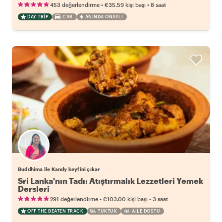
•
•
453 değerlendirme
€35.59
kişi başı
8 saat
DAY TRIP
CAR
ANINDA ONAYLI
Buddhima ile Kandy keyfini çıkar
Sri Lanka'nın Tadı: Atıştırmalık Lezzetleri Yemek
Dersleri
•
•
291 değerlendirme
€103.00
kişi başı
3 saat
OFF THE BEATEN TRACK
TUKTUK
AILE DOSTU