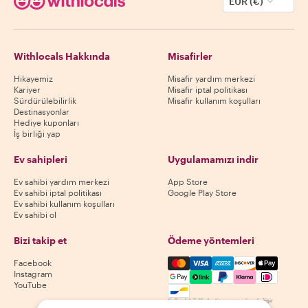
EUR (€)
Withlocals Hakkında
Misafirler
Hikayemiz
Misafir yardım merkezi
Kariyer
Misafir iptal politikası
Sürdürülebilirlik
Misafir kullanım koşulları
Destinasyonlar
Hediye kuponları
İş birliği yap
Ev sahipleri
Uygulamamızı indir
Ev sahibi yardım merkezi
App Store
Ev sahibi iptal politikası
Google Play Store
Ev sahibi kullanım koşulları
Ev sahibi ol
Bizi takip et
Ödeme yöntemleri
Mastercard, Visa, Amex, Di
Facebook
Instagram
YouTube
Kullanılabilirlik destinasyona göre değişir