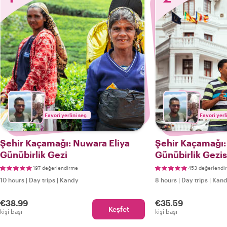
Favori yerlini seç
Favori yerl
Şehir Kaçamağı: Nuwara Eliya
Şehir Kaçamağı: 
Günübirlik Gezi
Günübirlik Gezis
197 değerlendirme
453 değerlendi
10 hours
|
Day trips
|
Kandy
8 hours
|
Day trips
|
Kan
€38.99
€35.59
Keşfet
kişi başı
kişi başı