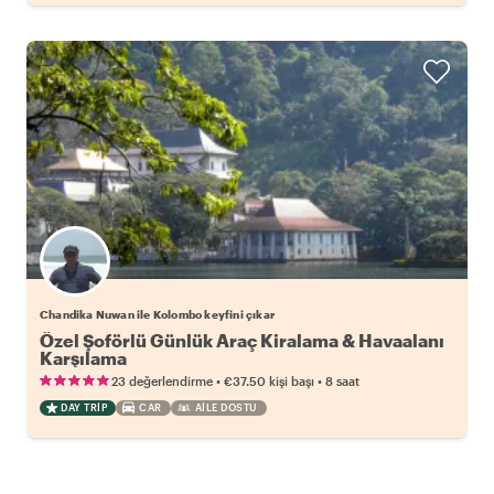
Chandika Nuwan ile Kolombo keyfini çıkar
Özel Şoförlü Günlük Araç Kiralama & Havaalanı
Karşılama
•
•
23 değerlendirme
€37.50
kişi başı
8 saat
DAY TRIP
CAR
AILE DOSTU