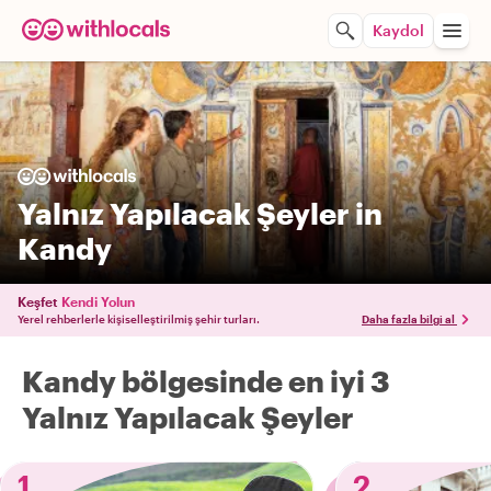
Kaydol
Yalnız Yapılacak Şeyler in
Kandy
Keşfet
Kendi Yolun
Yerel rehberlerle kişiselleştirilmiş şehir turları.
Daha fazla bilgi al
Kandy bölgesinde en iyi 3
Yalnız Yapılacak Şeyler
1
2