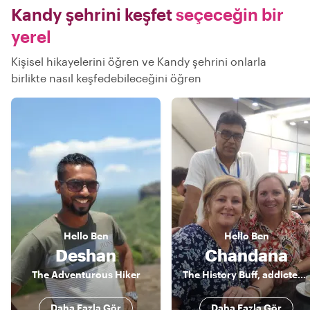
Kandy şehrini keşfet
seçeceğin bir
yerel
Kişisel hikayelerini öğren ve Kandy şehrini onlarla
birlikte nasıl keşfedebileceğini öğren
Hello
Ben
Hello
Ben
Deshan
Chandana
The Adventurous Hiker
The History Buff, addicted to authentic Sri Lankan food and interested in gems
Daha Fazla Gör
Daha Fazla Gör