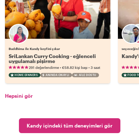
Buddhima ile Kandy keyfini çıkar
seçeceğin b
SriLankan Curry Cooking - eğlenceli
Kandy'n
uygulamalı pişirme
•
•
291 değerlendirme
€58.82
kişi başı
3 saat
HOME DINNERS
ANINDA ONAYLI
AILE DOSTU
FOOD 
Hepsini gör
Kandy içindeki tüm deneyimleri gör