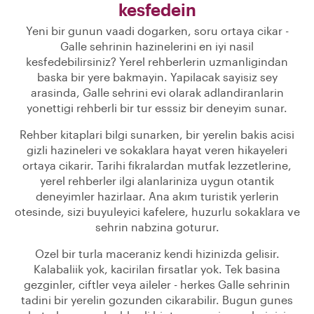
kesfedein
Yeni bir gunun vaadi dogarken, soru ortaya cikar -
Galle sehrinin hazinelerini en iyi nasil
kesfedebilirsiniz? Yerel rehberlerin uzmanligindan
baska bir yere bakmayin. Yapilacak sayisiz sey
arasinda, Galle sehrini evi olarak adlandiranlarin
yonettigi rehberli bir tur esssiz bir deneyim sunar.
Rehber kitaplari bilgi sunarken, bir yerelin bakis acisi
gizli hazineleri ve sokaklara hayat veren hikayeleri
ortaya cikarir. Tarihi fikralardan mutfak lezzetlerine,
yerel rehberler ilgi alanlariniza uygun otantik
deneyimler hazirlaar. Ana akım turistik yerlerin
otesinde, sizi buyuleyici kafelere, huzurlu sokaklara ve
sehrin nabzina goturur.
Ozel bir turla maceraniz kendi hizinizda gelisir.
Kalabaliik yok, kacirilan firsatlar yok. Tek basina
gezginler, ciftler veya aileler - herkes Galle sehrinin
tadini bir yerelin gozunden cikarabilir. Bugun gunes