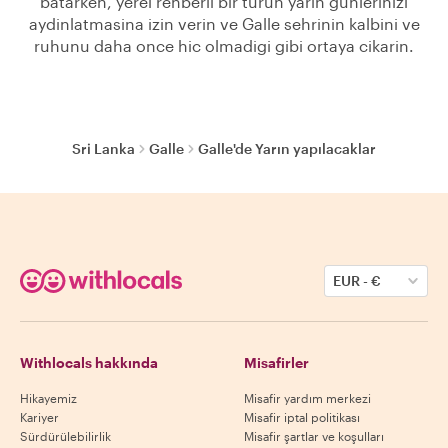
batarken, yerel rehberli bir turun yarin gunlerinizi
aydinlatmasina izin verin ve Galle sehrinin kalbini ve
ruhunu daha once hic olmadigi gibi ortaya cikarin.
Sri Lanka
Galle
Galle'de Yarın yapılacaklar
EUR
-
€
Withlocals hakkında
Misafirler
Hikayemiz
Misafir yardım merkezi
Kariyer
Misafir iptal politikası
Sürdürülebilirlik
Misafir şartlar ve koşulları