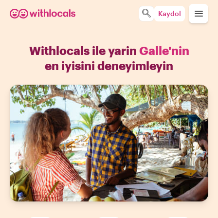
Kaydol
Withlocals ile yarin
Galle'nin
en iyisini deneyimleyin