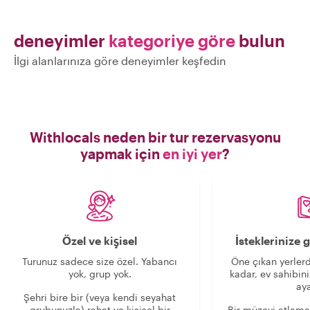
deneyimler
kategoriye göre
bulun
İlgi alanlarınıza göre deneyimler keşfedin
Withlocals neden bir tur rezervasyonu
yapmak için
en iyi yer
?
Özel ve kişisel
İsteklerinize
Turunuz sadece size özel. Yabancı
Öne çıkan yerlerd
yok, grup yok.
kadar, ev sahibini
aya
Şehri bire bir (veya kendi seyahat
grubunuzla) rahat ve kişisel bir
Bir müzeyi atlama