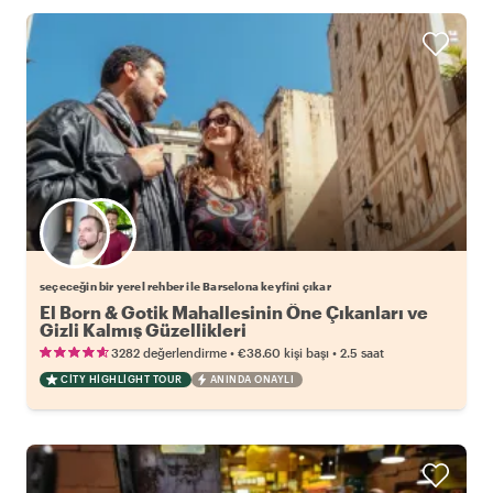
Favori yerel rehberini seç
seçeceğin bir yerel rehber ile Barselona keyfini çıkar
El Born & Gotik Mahallesinin Öne Çıkanları ve
Gizli Kalmış Güzellikleri
•
•
3282 değerlendirme
€38.60
kişi başı
2.5 saat
CITY HIGHLIGHT TOUR
ANINDA ONAYLI