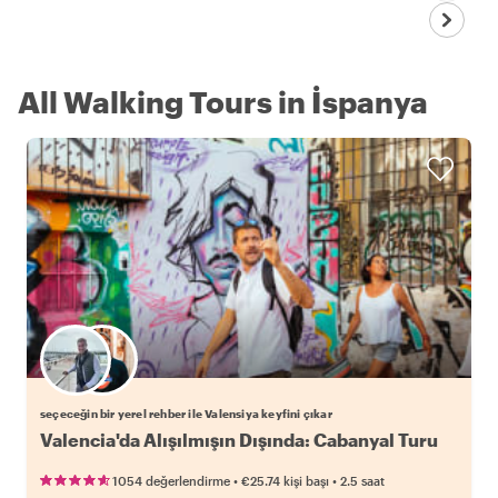
All Walking Tours in İspanya
Favori yerel rehberini seç
seçeceğin bir yerel rehber ile Valensiya keyfini çıkar
Valencia'da Alışılmışın Dışında: Cabanyal Turu
•
•
1054 değerlendirme
€25.74
kişi başı
2.5 saat