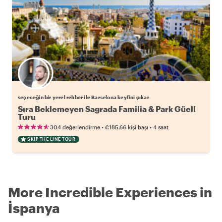
Favori yerel rehberini seç
seçeceğin bir yerel rehber ile Barselona keyfini çıkar
Sıra Beklemeyen Sagrada Familia & Park Güell
Turu
•
•
304 değerlendirme
€185.66
kişi başı
4 saat
SKIP THE LINE TOUR
More Incredible Experiences in
İspanya