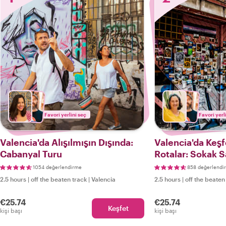
Favori yerlini seç
Favori yerl
Valencia'da Alışılmışın Dışında:
Valencia'da Keş
Cabanyal Turu
Rotalar: Sokak S
1054 değerlendirme
858 değerlendi
2.5 hours
|
off the beaten track
|
Valencia
2.5 hours
|
off the beaten
€25.74
€25.74
Keşfet
kişi başı
kişi başı