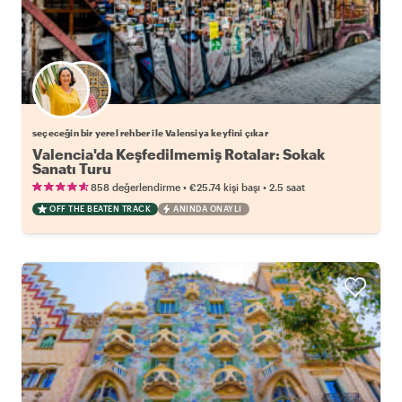
Favori yerel rehberini seç
seçeceğin bir yerel rehber ile Valensiya keyfini çıkar
Valencia'da Keşfedilmemiş Rotalar: Sokak
Sanatı Turu
•
•
858 değerlendirme
€25.74
kişi başı
2.5 saat
OFF THE BEATEN TRACK
ANINDA ONAYLI