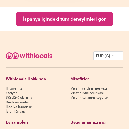
İspanya içindeki tüm deneyimleri gör
EUR (€)
Withlocals Hakkında
Misafirler
Hikayemiz
Misafir yardım merkezi
Kariyer
Misafir iptal politikası
Sürdürülebilirlik
Misafir kullanım koşulları
Destinasyonlar
Hediye kuponları
İş birliği yap
Ev sahipleri
Uygulamamızı indir