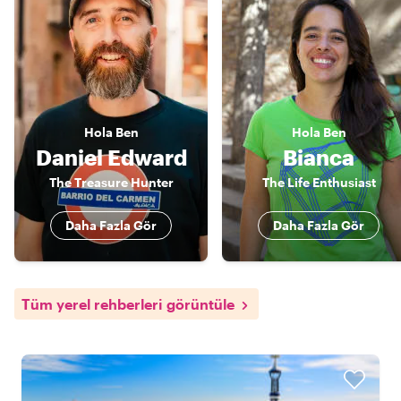
Hola
Ben
Hola
Ben
Daniel Edward
Bianca
The Treasure Hunter
The Life Enthusiast
Daha Fazla Gör
Daha Fazla Gör
Tüm yerel rehberleri görüntüle