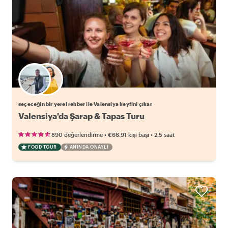
Favori yerel rehberini seç
seçeceğin bir yerel rehber ile Valensiya keyfini çıkar
Valensiya'da Şarap & Tapas Turu
•
•
890 değerlendirme
€66.91
kişi başı
2.5 saat
FOOD TOUR
ANINDA ONAYLI