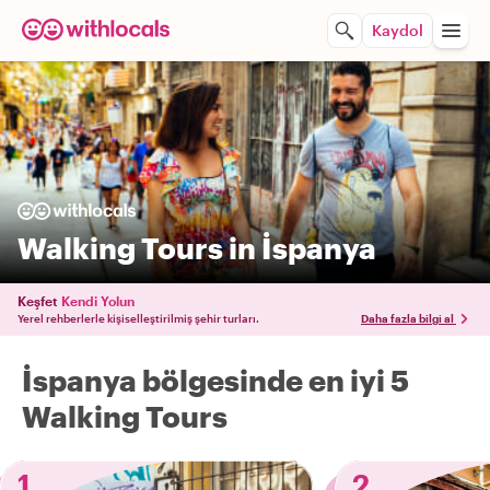
Kaydol
Walking Tours in İspanya
Keşfet
Kendi Yolun
Yerel rehberlerle kişiselleştirilmiş şehir turları.
Daha fazla bilgi al
İspanya bölgesinde en iyi 5
Walking Tours
1
2