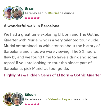
Brian
Yerel ev sahibi
Muriel
hakkında
A wonderful walk in Barcelona
We had a great time exploring El Born and The Gothic
Quarter with Muriel who is a very talented tour guide.
Muriel entertained us with stories about the history of
Barcelona and sites we were viewing. The 2 ½ hours
flew by and we found time to have a drink and some
tapas! If you are looking to tour the oldest part of
Barcelona, pick Muriel as tour guide.
Highlights & Hidden Gems of El Born & Gothic Quarter
Eileen
Yerel ev sahibi
Valentín López
hakkında