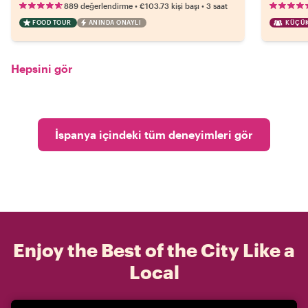
•
•
889 değerlendirme
€103.73
kişi başı
3 saat
FOOD TOUR
ANINDA ONAYLI
KÜÇÜK
Hepsini gör
İspanya içindeki tüm deneyimleri gör
Enjoy the Best of the City Like a
Local