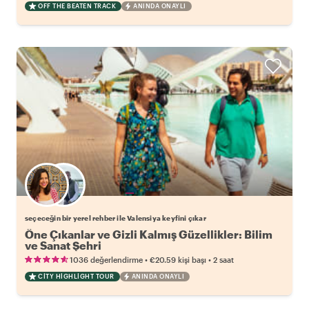
OFF THE BEATEN TRACK
ANINDA ONAYLI
Favori yerel rehberini seç
seçeceğin bir yerel rehber ile Valensiya keyfini çıkar
Öne Çıkanlar ve Gizli Kalmış Güzellikler: Bilim
ve Sanat Şehri
•
•
1036 değerlendirme
€20.59
kişi başı
2 saat
CITY HIGHLIGHT TOUR
ANINDA ONAYLI