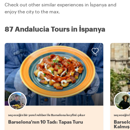
Check out other similar experiences in İspanya and
enjoy the city to the max.
87 Andalucia Tours in İspanya
Favori yerel rehberini seç
seçeceğin bir yerel rehber ile Barselona keyfini çıkar
seçeceğin b
Barselona'nın 10 Tadı: Tapas Turu
Barselo
Kalmış 