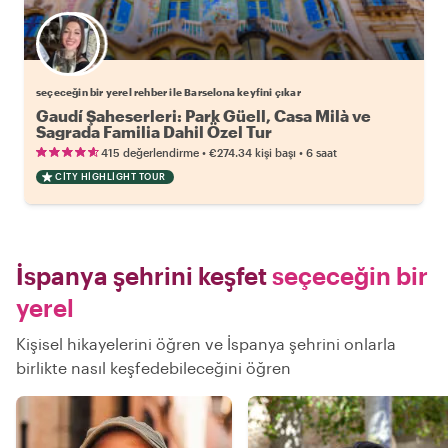
Favori yerel rehberini seç
seçeceğin bir yerel rehber ile Barselona keyfini çıkar
Gaudí Şaheserleri: Park Güell, Casa Milà ve
Sagrada Familia Dahil Özel Tur
•
•
415 değerlendirme
€274.34
kişi başı
6 saat
CITY HIGHLIGHT TOUR
İspanya şehrini keşfet
seçeceğin bir
yerel
Kişisel hikayelerini öğren ve İspanya şehrini onlarla
birlikte nasıl keşfedebileceğini öğren