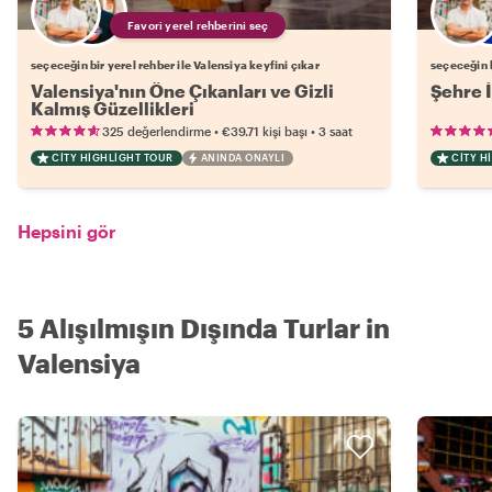
Favori yerel rehberini seç
seçeceğin bir yerel rehber ile Valensiya keyfini çıkar
seçeceğin b
Valensiya'nın Öne Çıkanları ve Gizli
Şehre İ
Kalmış Güzellikleri
•
•
325 değerlendirme
€39.71
kişi başı
3 saat
CITY HIGHLIGHT TOUR
ANINDA ONAYLI
CITY H
Hepsini gör
5 Alışılmışın Dışında Turlar in
Valensiya