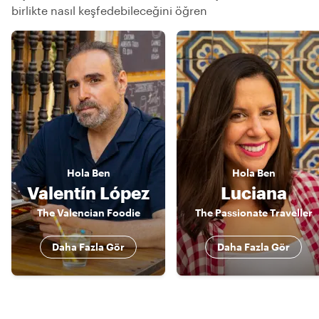
birlikte nasıl keşfedebileceğini öğren
Hola
Ben
Hola
Ben
Valentín López
Luciana
The Valencian Foodie
The Passionate Traveller
Daha Fazla Gör
Daha Fazla Gör