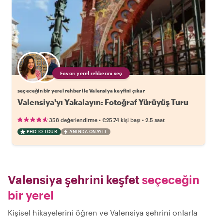
Favori yerel rehberini seç
seçeceğin bir yerel rehber ile Valensiya keyfini çıkar
Valensiya'yı Yakalayın: Fotoğraf Yürüyüş Turu
•
•
358 değerlendirme
€25.74
kişi başı
2.5 saat
PHOTO TOUR
ANINDA ONAYLI
Valensiya şehrini keşfet
seçeceğin
bir yerel
Kişisel hikayelerini öğren ve Valensiya şehrini onlarla