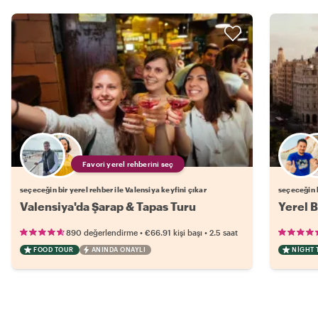
Favori yerel rehberini seç
seçeceğin bir yerel rehber ile Valensiya keyfini çıkar
seçeceğin b
Valensiya'da Şarap & Tapas Turu
Yerel B
•
•
890 değerlendirme
€66.91
kişi başı
2.5 saat
FOOD TOUR
ANINDA ONAYLI
NIGHT 