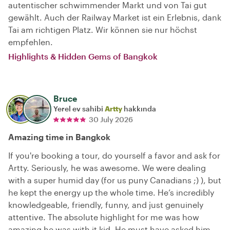
autentischer schwimmender Markt und von Tai gut
gewählt. Auch der Railway Market ist ein Erlebnis, dank
Tai am richtigen Platz. Wir können sie nur höchst
empfehlen.
Highlights & Hidden Gems of Bangkok
Bruce
Yerel ev sahibi
Artty
hakkında
30 July 2026
Amazing time in Bangkok
If you're booking a tour, do yourself a favor and ask for
Artty. Seriously, he was awesome. We were dealing
with a super humid day (for us puny Canadians ;) ), but
he kept the energy up the whole time. He’s incredibly
knowledgeable, friendly, funny, and just genuinely
attentive. The absolute highlight for me was how
amazing he was with it kid. He must have asked him