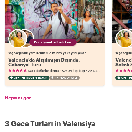
Favori yerel rehberini seç
seçeceğin bir yerel rehber ile Valensiya keyfini çıkar
seçeceğin b
Valencia'da Alışılmışın Dışında:
Valenc
Cabanyal Turu
Sokak 
•
•
1054 değerlendirme
€25.74
kişi başı
2.5 saat
OFF THE BEATEN TRACK
ANINDA ONAYLI
OFF TH
Hepsini gör
3 Gece Turları in Valensiya