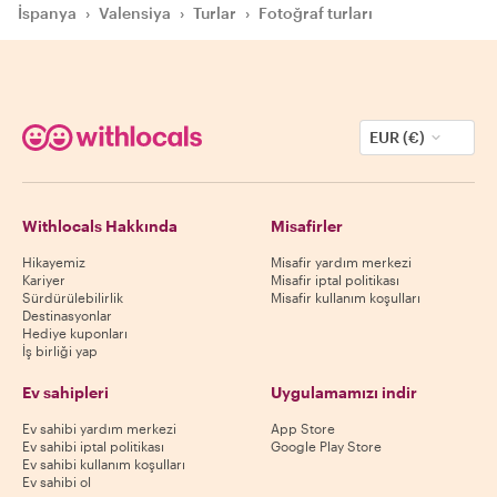
İspanya
›
Valensiya
›
Turlar
›
Fotoğraf turları
EUR (€)
Withlocals Hakkında
Misafirler
Hikayemiz
Misafir yardım merkezi
Kariyer
Misafir iptal politikası
Sürdürülebilirlik
Misafir kullanım koşulları
Destinasyonlar
Hediye kuponları
İş birliği yap
Ev sahipleri
Uygulamamızı indir
Ev sahibi yardım merkezi
App Store
Ev sahibi iptal politikası
Google Play Store
Ev sahibi kullanım koşulları
Ev sahibi ol