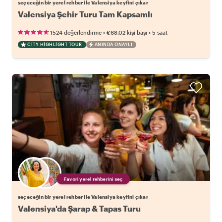
seçeceğin bir yerel rehber ile Valensiya keyfini çıkar
Valensiya Şehir Turu Tam Kapsamlı
•
•
1524 değerlendirme
€68.02
kişi başı
5 saat
CITY HIGHLIGHT TOUR
ANINDA ONAYLI
Favori yerel rehberini seç
seçeceğin bir yerel rehber ile Valensiya keyfini çıkar
Valensiya'da Şarap & Tapas Turu