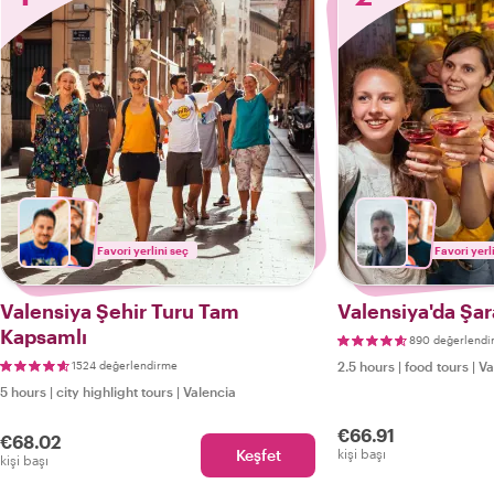
Favori yerlini seç
Favori yerl
Valensiya Şehir Turu Tam
Valensiya'da Şar
Kapsamlı
890 değerlendi
1524 değerlendirme
2.5 hours
|
food tours
|
Va
5 hours
|
city highlight tours
|
Valencia
€66.91
€68.02
Keşfet
kişi başı
kişi başı