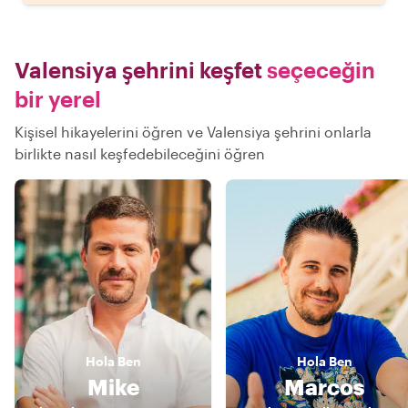
Valensiya şehrini keşfet
seçeceğin
bir yerel
Kişisel hikayelerini öğren ve Valensiya şehrini onlarla
birlikte nasıl keşfedebileceğini öğren
Hola
Ben
Hola
Ben
Mike
Marcos