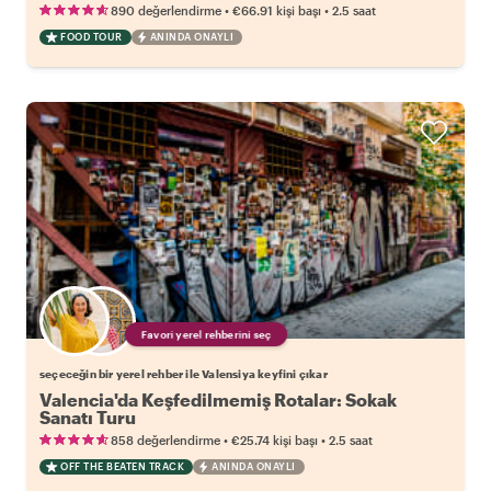
•
•
890 değerlendirme
€66.91
kişi başı
2.5 saat
FOOD TOUR
ANINDA ONAYLI
Favori yerel rehberini seç
seçeceğin bir yerel rehber ile Valensiya keyfini çıkar
Valencia'da Keşfedilmemiş Rotalar: Sokak
Sanatı Turu
•
•
858 değerlendirme
€25.74
kişi başı
2.5 saat
OFF THE BEATEN TRACK
ANINDA ONAYLI