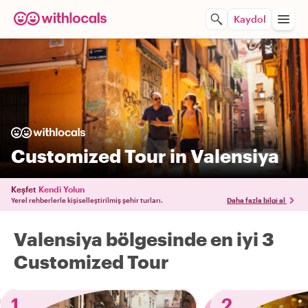
Kaydol
Customized Tour in Valensiya
Keşfet
Kendi Yolun
Yerel rehberlerle kişiselleştirilmiş şehir turları.
Daha fazla bilgi al
Valensiya bölgesinde en iyi 3
Customized Tour
1
2