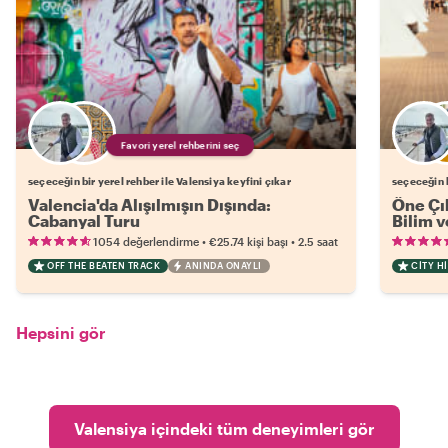
Favori yerel rehberini seç
seçeceğin bir yerel rehber ile Valensiya keyfini çıkar
seçeceğin b
Valencia'da Alışılmışın Dışında:
Öne Çık
Cabanyal Turu
Bilim v
•
•
1054 değerlendirme
€25.74
kişi başı
2.5 saat
OFF THE BEATEN TRACK
ANINDA ONAYLI
CITY H
Hepsini gör
Valensiya içindeki tüm deneyimleri gör