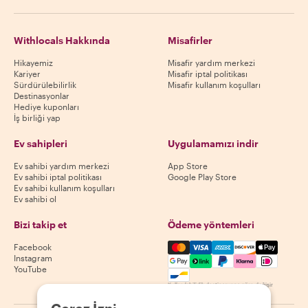
Withlocals Hakkında
Misafirler
Hikayemiz
Misafir yardım merkezi
Kariyer
Misafir iptal politikası
Sürdürülebilirlik
Misafir kullanım koşulları
Destinasyonlar
Hediye kuponları
İş birliği yap
Ev sahipleri
Uygulamamızı indir
Ev sahibi yardım merkezi
App Store
Ev sahibi iptal politikası
Google Play Store
Ev sahibi kullanım koşulları
Ev sahibi ol
Bizi takip et
Ödeme yöntemleri
Mastercard, Visa, Amex, Di
Facebook
Instagram
YouTube
Kullanılabilirlik destinasyona göre değişir