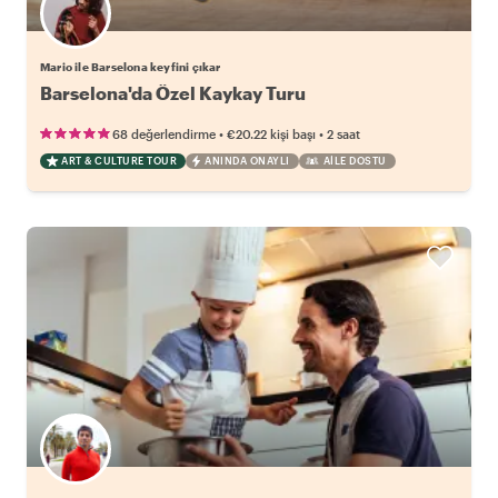
Mario ile Barselona keyfini çıkar
Barselona'da Özel Kaykay Turu
•
•
68 değerlendirme
€20.22
kişi başı
2 saat
ART & CULTURE TOUR
ANINDA ONAYLI
AILE DOSTU