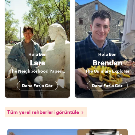
Hola
Ben
Hola
Ben
Lars
Brendan
The Neighborhood Paperboy
The Culinary Explorer
Daha Fazla Gör
Daha Fazla Gör
Tüm yerel rehberleri görüntüle