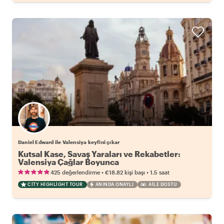
Daniel Edward ile Valensiya keyfini çıkar
Kutsal Kase, Savaş Yaraları ve Rekabetler:
Valensiya Çağlar Boyunca
•
•
425 değerlendirme
€18.82
kişi başı
1.5 saat
CITY HIGHLIGHT TOUR
ANINDA ONAYLI
AILE DOSTU