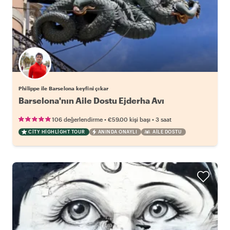
Philippe ile Barselona keyfini çıkar
Barselona'nın Aile Dostu Ejderha Avı
•
•
106 değerlendirme
€59.00
kişi başı
3 saat
CITY HIGHLIGHT TOUR
ANINDA ONAYLI
AILE DOSTU