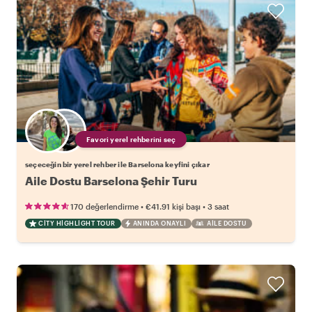
Favori yerel rehberini seç
seçeceğin bir yerel rehber ile Barselona keyfini çıkar
Aile Dostu Barselona Şehir Turu
•
•
170 değerlendirme
€41.91
kişi başı
3 saat
CITY HIGHLIGHT TOUR
ANINDA ONAYLI
AILE DOSTU