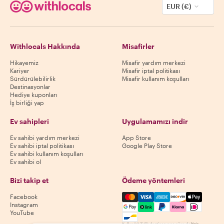
EUR (€)
Withlocals Hakkında
Misafirler
Hikayemiz
Misafir yardım merkezi
Kariyer
Misafir iptal politikası
Sürdürülebilirlik
Misafir kullanım koşulları
Destinasyonlar
Hediye kuponları
İş birliği yap
Ev sahipleri
Uygulamamızı indir
Ev sahibi yardım merkezi
App Store
Ev sahibi iptal politikası
Google Play Store
Ev sahibi kullanım koşulları
Ev sahibi ol
Bizi takip et
Ödeme yöntemleri
Mastercard, Visa, Amex, Di
Facebook
Instagram
YouTube