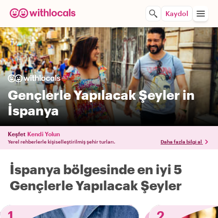
Kaydol
Gençlerle Yapılacak Şeyler in
İspanya
Keşfet
Kendi Yolun
Yerel rehberlerle kişiselleştirilmiş şehir turları.
Daha fazla bilgi al
İspanya bölgesinde en iyi 5
Gençlerle Yapılacak Şeyler
1
2