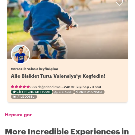
Marcos ile Valncia keyfini çıkar
Aile Bisiklet Turu: Valensiya'yı Keşfedin!
•
•
366 değerlendirme
€48.00
kişi başı
3 saat
CITY HIGHLIGHT TOUR
BISIKLET
ANINDA ONAYLI
AILE DOSTU
Hepsini gör
More Incredible Experiences in