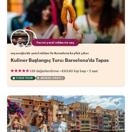
Favori yerel rehberini seç
seçeceğin bir yerel rehber ile Barselona keyfini çıkar
Kuliner Başlangıç Turu: Barselona'da Tapas
•
•
139 değerlendirme
€63.60
kişi başı
2 saat
FOOD TOUR
ANINDA ONAYLI