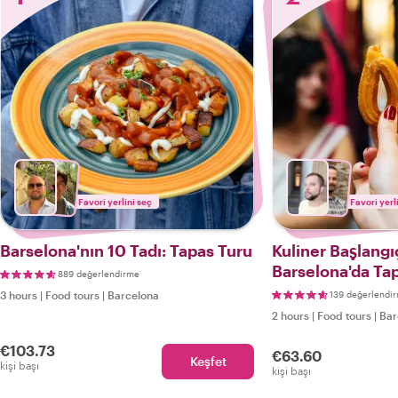
Favori yerlini seç
Favori yerl
Barselona'nın 10 Tadı: Tapas Turu
Kuliner Başlangı
Barselona'da Ta
889 değerlendirme
3 hours
|
Food tours
|
Barcelona
139 değerlendi
2 hours
|
Food tours
|
Bar
€103.73
€63.60
Keşfet
kişi başı
kişi başı