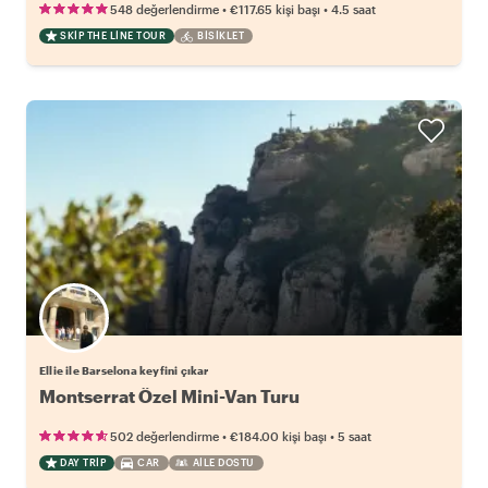
•
•
548 değerlendirme
€117.65
kişi başı
4.5 saat
SKIP THE LINE TOUR
BISIKLET
Ellie ile Barselona keyfini çıkar
Montserrat Özel Mini-Van Turu
•
•
502 değerlendirme
€184.00
kişi başı
5 saat
DAY TRIP
CAR
AILE DOSTU