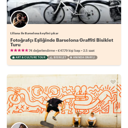
Liliana ile Barselona keyfini çıkar
Fotoğrafçı Eşliğinde Barselona Graffiti Bisiklet
Turu
•
•
74 değerlendirme
€47.79
kişi başı
2.5 saat
ART & CULTURE TOUR
BISIKLET
ANINDA ONAYLI