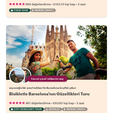
•
•
889 değerlendirme
€103.73
kişi başı
3 saat
FOOD TOUR
ANINDA ONAYLI
Favori yerel rehberini seç
seçeceğin bir yerel rehber ile Barselona keyfini çıkar
Bisikletle Barselona'nın Güzellikleri Turu
•
•
487 değerlendirme
€63.60
kişi başı
3 saat
CITY HIGHLIGHT TOUR
BISIKLET
ANINDA ONAYLI