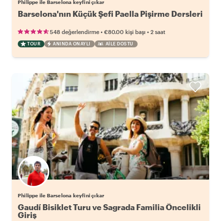
Philippe ile Barselona keyfini çıkar
Barselona'nın Küçük Şefi Paella Pişirme Dersleri
•
•
548 değerlendirme
€80.00
kişi başı
2 saat
TOUR
ANINDA ONAYLI
AILE DOSTU
Philippe ile Barselona keyfini çıkar
Gaudí Bisiklet Turu ve Sagrada Familia Öncelikli
Giriş