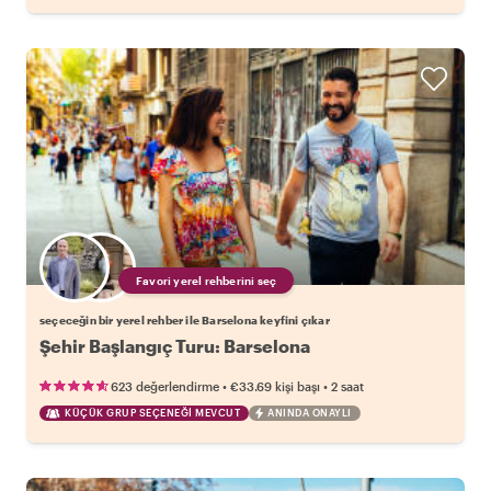
Favori yerel rehberini seç
seçeceğin bir yerel rehber ile Barselona keyfini çıkar
Şehir Başlangıç Turu: Barselona
•
•
623 değerlendirme
€33.69
kişi başı
2 saat
KÜÇÜK GRUP SEÇENEĞI MEVCUT
ANINDA ONAYLI