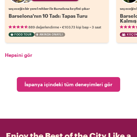
seçeceğin bir yerel rehber ile Barselona keyfini çıkar
seçeceğin b
Barselona'nın 10 Tadı: Tapas Turu
Barselo
Kalmış 
•
•
889 değerlendirme
€103.73
kişi başı
3 saat
FOOD TOUR
ANINDA ONAYLI
KÜÇÜK
Hepsini gör
İspanya içindeki tüm deneyimleri gör
Enjoy the Best of the City Like a