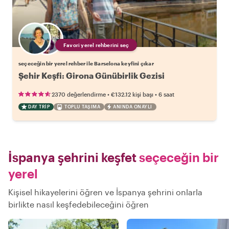
Favori yerel rehberini seç
seçeceğin bir yerel rehber ile Barselona keyfini çıkar
Şehir Keşfi: Girona Günübirlik Gezisi
•
•
2370 değerlendirme
€132.12
kişi başı
6 saat
DAY TRIP
TOPLU TAŞIMA
ANINDA ONAYLI
İspanya şehrini keşfet
seçeceğin bir
yerel
Kişisel hikayelerini öğren ve İspanya şehrini onlarla
birlikte nasıl keşfedebileceğini öğren