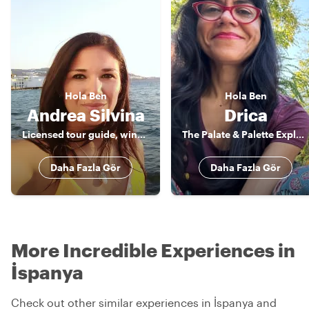
Hola
Ben
Hola
Ben
Andrea Silvina
Drica
Licensed tour guide, wine lover & foodie
The Palate & Palette Explorer
Daha Fazla Gör
Daha Fazla Gör
More Incredible Experiences in
İspanya
Check out other similar experiences in İspanya and