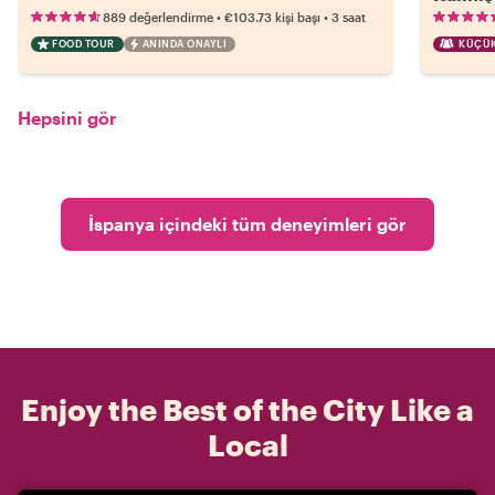
•
•
889 değerlendirme
€103.73
kişi başı
3 saat
FOOD TOUR
ANINDA ONAYLI
KÜÇÜK
Hepsini gör
İspanya içindeki tüm deneyimleri gör
Enjoy the Best of the City Like a
Local