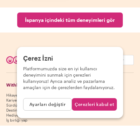
İspanya içindeki tüm deneyimleri gör
Çerez İzni
EUR (€)
Platformumuzda size en iyi kullanıcı
deneyimini sunmak için çerezleri
kullanıyoruz! Ayrıca analiz ve pazarlama
Withlocals Hakkında
Misafirler
amaçları için de çerezlerden faydalanıyoruz.
Hikayemiz
Misafir yardım merkezi
Kariyer
Misafir iptal politikası
Ayarları değiştir
Çerezleri kabul et
Sürdürülebilirlik
Misafir kullanım koşulları
Destinasyonlar
Hediye kuponları
İş birliği yap
Ev sahipleri
Uygulamamızı indir