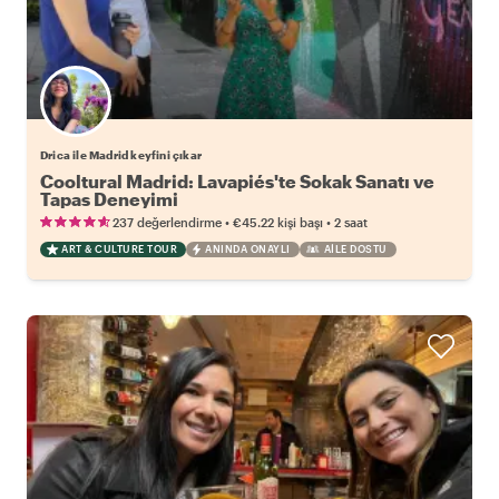
Drica ile Madrid keyfini çıkar
Cooltural Madrid: Lavapiés'te Sokak Sanatı ve
Tapas Deneyimi
•
•
237 değerlendirme
€45.22
kişi başı
2 saat
ART & CULTURE TOUR
ANINDA ONAYLI
AILE DOSTU