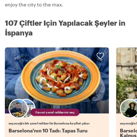
enjoy the city to the max.
107 Çiftler Için Yapılacak Şeyler in
İspanya
Favori yerel rehberini seç
seçeceğin bir yerel rehber ile Barselona keyfini çıkar
seçeceğin b
Barselona'nın 10 Tadı: Tapas Turu
Barselo
Kalmış 