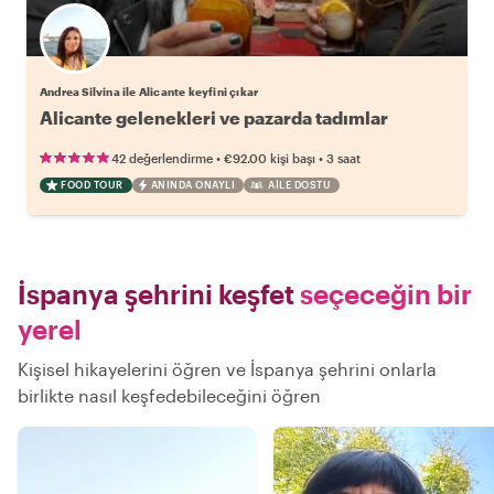
Andrea Silvina ile Alicante keyfini çıkar
Alicante gelenekleri ve pazarda tadımlar
•
•
42 değerlendirme
€92.00
kişi başı
3 saat
FOOD TOUR
ANINDA ONAYLI
AILE DOSTU
İspanya şehrini keşfet
seçeceğin bir
yerel
Kişisel hikayelerini öğren ve İspanya şehrini onlarla
birlikte nasıl keşfedebileceğini öğren