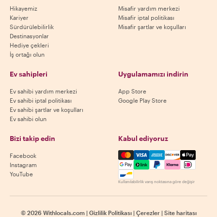
Hikayemiz
Misafir yardım merkezi
Kariyer
Misafir iptal politikası
Sürdürülebilirlik
Misafir şartlar ve koşulları
Destinasyonlar
Hediye çekleri
İş ortağı olun
Ev sahipleri
Uygulamamızı indirin
Ev sahibi yardım merkezi
App Store
Ev sahibi iptal politikası
Google Play Store
Ev sahibi şartlar ve koşulları
Ev sahibi olun
Bizi takip edin
Kabul ediyoruz
Mastercard, Visa, Amex, Di
Facebook
Instagram
YouTube
Kullanılabilirlik varış noktasına göre değişir
©
2026
Withlocals.com
|
Gizlilik Politikası
|
Çerezler
|
Site haritası