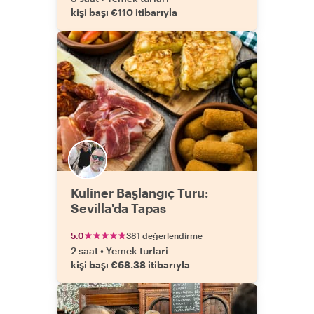
kişi başı €110 itibarıyla
Kuliner Başlangıç Turu:
Sevilla'da Tapas
5.0
381 değerlendirme
2 saat
•
Yemek turlari
kişi başı €68.38 itibarıyla