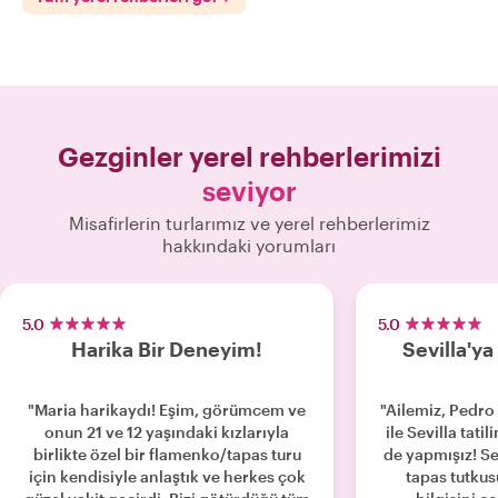
Gezginler yerel rehberlerimizi
seviyor
Misafirlerin turlarımız ve yerel rehberlerimiz
hakkındaki yorumları
5.0
5.0
Harika Bir Deneyim!
Sevilla'ya 
"Maria harikaydı! Eşim, görümcem ve
"Ailemiz, Pedro 
onun 21 ve 12 yaşındaki kızlarıyla
ile Sevilla tatil
birlikte özel bir flamenko/tapas turu
de yapmışız! Sev
için kendisiyle anlaştık ve herkes çok
tapas tutkus