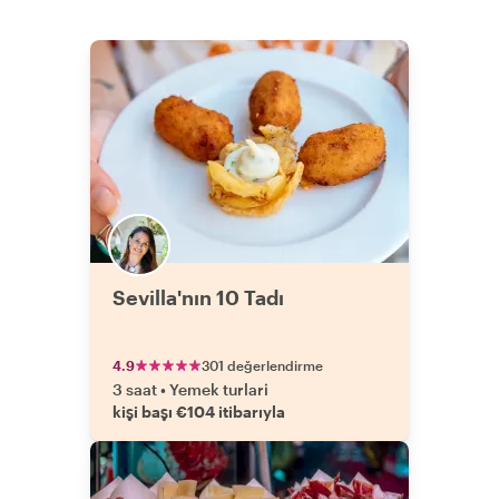
Sevilla'nın 10 Tadı
4.9
301 değerlendirme
3 saat
•
Yemek turlari
kişi başı €104 itibarıyla