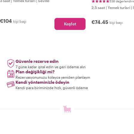
3 saat
|
Yemek turlari
|
Seville
538 değerlendir
2,5 saat
|
Yemek turlari
|
€104
kişi başı
€74.45
kişi başı
Keşfet
Güvenle rezerve edin
7 güne kadar iptal edin ve geri ödeme alın
Plan değişikliği mi?
Rezervasyonunuzu kolayca yeniden planlayın
Kendi yönteminizle ödeyin
Kendi para biriminizde hızlı, güvenli ödeme