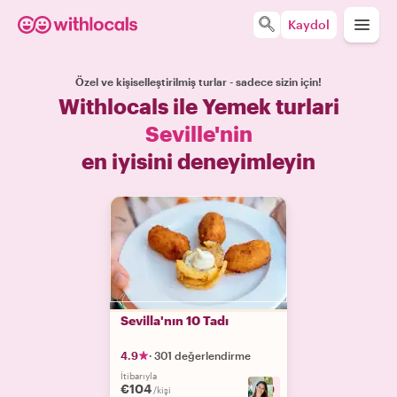
Kaydol
Özel ve kişiselleştirilmiş turlar - sadece sizin için!
Withlocals ile Yemek turlari
Seville'nin
en iyisini deneyimleyin
Sevilla'nın 10 Tadı
4.9
·
301 değerlendirme
İtibarıyla
€104
+
9
/kişi