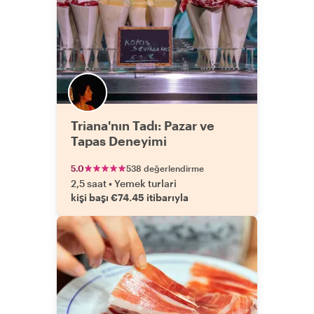
Triana'nın Tadı: Pazar ve
Tapas Deneyimi
5.0
538 değerlendirme
2,5 saat
•
Yemek turlari
kişi başı €74.45 itibarıyla