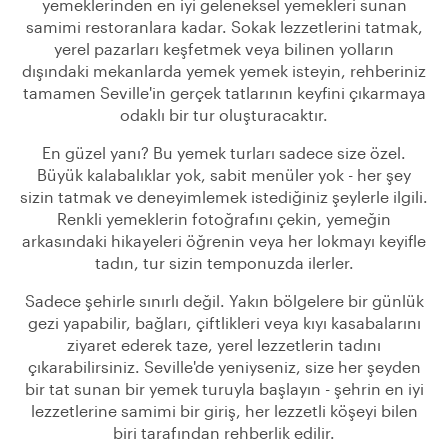
yemeklerinden en iyi geleneksel yemekleri sunan
samimi restoranlara kadar. Sokak lezzetlerini tatmak,
yerel pazarları keşfetmek veya bilinen yolların
dışındaki mekanlarda yemek yemek isteyin, rehberiniz
tamamen Seville'in gerçek tatlarının keyfini çıkarmaya
odaklı bir tur oluşturacaktır.
En güzel yanı? Bu yemek turları sadece size özel.
Büyük kalabalıklar yok, sabit menüler yok - her şey
sizin tatmak ve deneyimlemek istediğiniz şeylerle ilgili.
Renkli yemeklerin fotoğrafını çekin, yemeğin
arkasındaki hikayeleri öğrenin veya her lokmayı keyifle
tadın, tur sizin temponuzda ilerler.
Sadece şehirle sınırlı değil. Yakın bölgelere bir günlük
gezi yapabilir, bağları, çiftlikleri veya kıyı kasabalarını
ziyaret ederek taze, yerel lezzetlerin tadını
çıkarabilirsiniz. Seville'de yeniyseniz, size her şeyden
bir tat sunan bir yemek turuyla başlayın - şehrin en iyi
lezzetlerine samimi bir giriş, her lezzetli köşeyi bilen
biri tarafından rehberlik edilir.