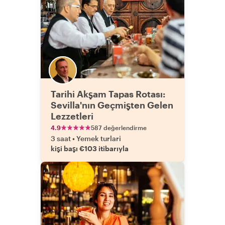
Tarihi Akşam Tapas Rotası:
Sevilla'nın Geçmişten Gelen
Lezzetleri
4.9
587 değerlendirme
3 saat
•
Yemek turlari
kişi başı €103 itibarıyla