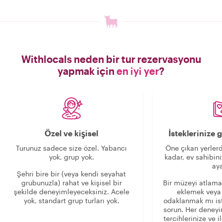
Withlocals neden bir tur rezervasyonu
yapmak için
en iyi yer
?
Özel ve kişisel
İsteklerinize
Turunuz sadece size özel. Yabancı
Öne çıkan yerlerd
yok, grup yok.
kadar, ev sahibini
aya
Şehri bire bir (veya kendi seyahat
grubunuzla) rahat ve kişisel bir
Bir müzeyi atlama
şekilde deneyimleyeceksiniz. Acele
eklemek veya
yok, standart grup turları yok.
odaklanmak mı is
sorun. Her deney
tercihlerinize ve i