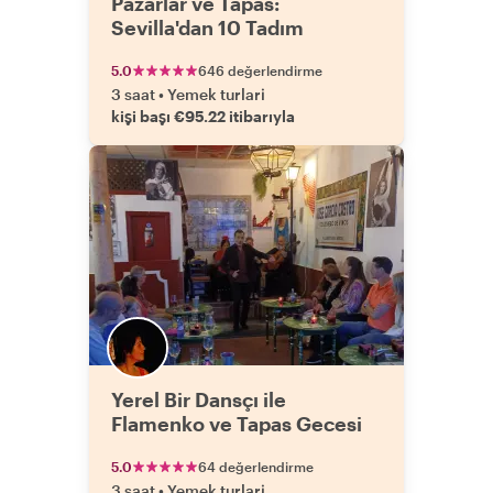
Pazarlar ve Tapas:
Sevilla'dan 10 Tadım
5.0
646 değerlendirme
3 saat
•
Yemek turlari
kişi başı €95.22 itibarıyla
Yerel Bir Dansçı ile
Flamenko ve Tapas Gecesi
5.0
64 değerlendirme
3 saat
•
Yemek turlari