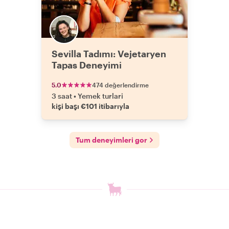
Sevilla Tadımı: Vejetaryen
Tapas Deneyimi
5.0
474 değerlendirme
3 saat
•
Yemek turlari
kişi başı €101 itibarıyla
Tum deneyimleri gor