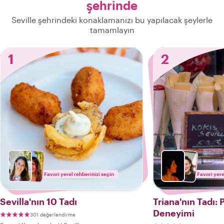
şehrinde
Seville şehrindeki konaklamanızı bu yapılacak şeylerle
tamamlayın
1
2
Favori yerel rehberinizi seçin
Favori yere
Sevilla'nın 10 Tadı
Triana'nın Tadı:
Deneyimi
301 değerlendirme