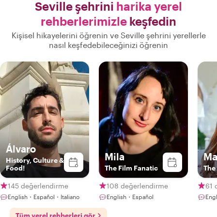
Seville şehrini
harika yerel
rehberlerimizle
keşfedin
Kişisel hikayelerini öğrenin ve Seville şehrini yerellerle
nasıl keşfedebileceğinizi öğrenin
Álvaro
Mila
Ma
History, Culture &
Food!
The Film Fanatic
The 
145 değerlendirme
108 değerlendirme
61 
English・Español・Italiano
English・Español
Eng
Tüm yerel rehberleri gör