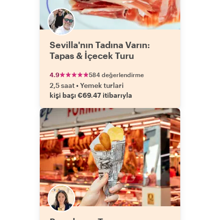
Sevilla'nın Tadına Varın:
Tapas & İçecek Turu
4.9
584 değerlendirme
2,5 saat
•
Yemek turlari
kişi başı €69.47 itibarıyla