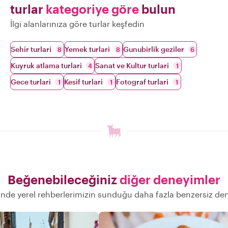
turlar
kategoriye göre
bulun
İlgi alanlarınıza göre turlar keşfedin
Sehir turlari
Yemek turlari
Gunubirlik geziler
8
8
6
Kuyruk atlama turlari
Sanat ve Kultur turlari
4
1
Gece turlari
Kesif turlari
Fotograf turlari
1
1
1
Beğenebileceğiniz
diğer deneyimler
sinde yerel rehberlerimizin sunduğu daha fazla benzersiz de