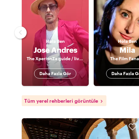
Hola
Ben
Hola
Ben
Jose Andres
Mila
The XperienZa guide / live an experience
The Film Fana
Daha Fazla Gör
Daha Fazla G
Tüm yerel rehberleri görüntüle