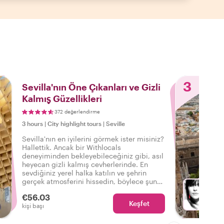
3
Sevilla'nın Öne Çıkanları ve Gizli
Kalmış Güzellikleri
372 değerlendirme
3 hours
|
City highlight tours
|
Seville
Sevilla'nın en iyilerini görmek ister misiniz?
Hallettik. Ancak bir Withlocals
deneyiminden bekleyebileceğiniz gibi, asıl
heyecan gizli kalmış cevherlerinde. En
sevdiğiniz yerel halka katılın ve şehrin
gerçek atmosferini hissedin, böylece şunu
söyleyebilirsiniz: Gerçek Sevilla'yı
€56.03
deneyimledim!
Keşfet
Fa
kişi başı