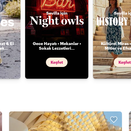
Sevilla için
Sevilla i
nat & El
Gece Hayatı • Mekanlar •
Kültürel Miras •
mek
...
Sokak Lezzetleri
...
Mitler ve Efs
Keşfet
Keşfet