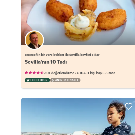
Favori yerel rehberini seç
seçeceğin bir yerel rehber ile Sevilla keyfini çıkar
Sevilla'nın 10 Tadı
•
•
301 değerlendirme
€104.11
kişi başı
3 saat
FOOD TOUR
ANINDA ONAYLI