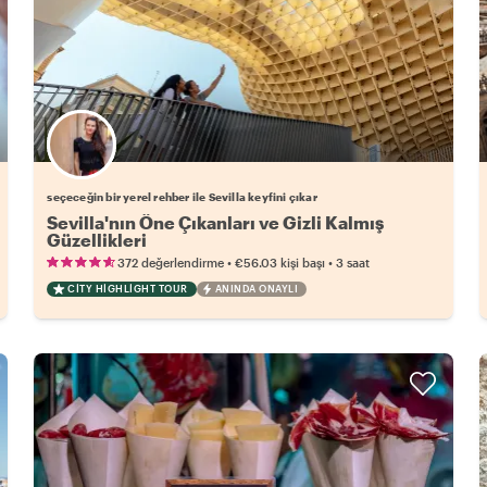
Favori yerel rehberini seç
seçeceğin bir yerel rehber ile Sevilla keyfini çıkar
Sevilla'nın Öne Çıkanları ve Gizli Kalmış
Güzellikleri
•
•
372 değerlendirme
€56.03
kişi başı
3 saat
CITY HIGHLIGHT TOUR
ANINDA ONAYLI