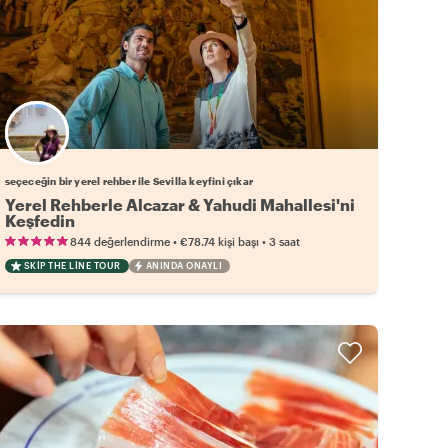
Favori yerel rehberini seç
seçeceğin bir yerel rehber ile Sevilla keyfini çıkar
Yerel Rehberle Alcazar & Yahudi Mahallesi'ni
Keşfedin
•
•
844 değerlendirme
€78.74
kişi başı
3 saat
SKIP THE LINE TOUR
ANINDA ONAYLI