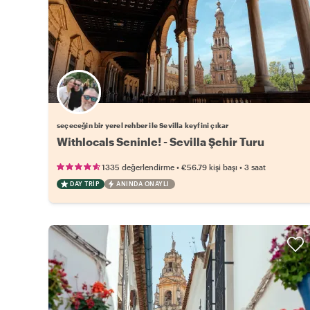
Favori yerel rehberini seç
seçeceğin bir yerel rehber ile Sevilla keyfini çıkar
Withlocals Seninle! - Sevilla Şehir Turu
•
•
1335 değerlendirme
€56.79
kişi başı
3 saat
DAY TRIP
ANINDA ONAYLI