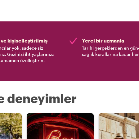
ve kişiselleştirilmiş
Yerel bir uzmanla
cılar yok, sadece siz
Tarihi gerçeklerden en gün
nız. Gezinizi ihtiyaçlarınıza
sağlık kurallarına kadar her
tamamen özelleştirin.
re deneyimler