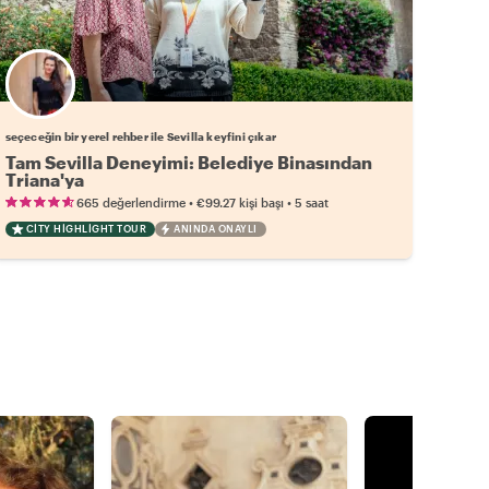
Favori yerel rehberini seç
seçeceğin bir yerel rehber ile Sevilla keyfini çıkar
Tam Sevilla Deneyimi: Belediye Binasından
Triana'ya
•
•
665 değerlendirme
€99.27
kişi başı
5 saat
CITY HIGHLIGHT TOUR
ANINDA ONAYLI