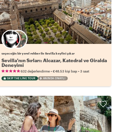
Favori yerel rehberini seç
seçeceğin bir yerel rehber ile Sevilla keyfini çıkar
Sevilla'nın Sırları: Alcazar, Katedral ve Giralda
Deneyimi
•
•
632 değerlendirme
€48.53
kişi başı
3 saat
SKIP THE LINE TOUR
ANINDA ONAYLI