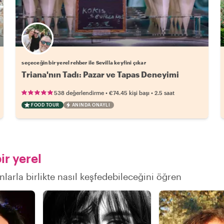
Favori yerel rehberini seç
seçeceğin bir yerel rehber ile Sevilla keyfini çıkar
Triana'nın Tadı: Pazar ve Tapas Deneyimi
•
•
538 değerlendirme
€74.45
kişi başı
2.5 saat
FOOD TOUR
ANINDA ONAYLI
ir yerel
onlarla birlikte nasıl keşfedebileceğini öğren