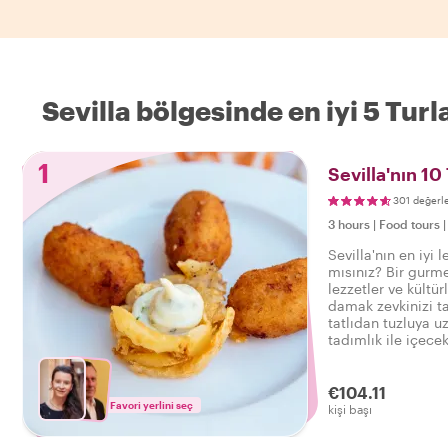
Sevilla bölgesinde en iyi 5 Turl
1
Sevilla'nın 10
301 değerl
3 hours
|
Food tours
Sevilla'nın en iyi 
mısınız? Bir gurme
lezzetler ve kültür
damak zevkinizi ta
tatlıdan tuzluya uz
tadımlık ile içecek
€104.11
Favori yerlini seç
kişi başı