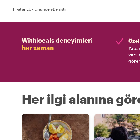
Fiyatlar EUR cinsinden
·
Değiştir
Withlocals deneyimleri
Özel 
her zaman
Yaban
varsı
göre 
Her ilgi alanına gö