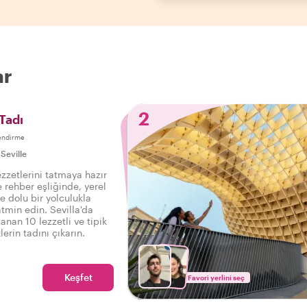
ar
2
 Tadı
endirme
|
Seville
lezzetlerini tatmaya hazır
 rehber eşliğinde, yerel
le dolu bir yolculukla
tmin edin. Sevilla'da
anan 10 lezzetli ve tipik
lerin tadını çıkarın.
Keşfet
Favori yerlini seç