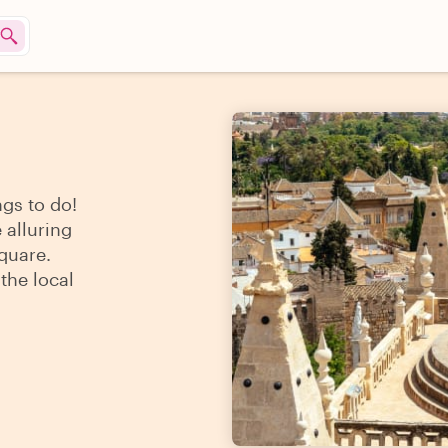
ngs to do!
 alluring
quare.
the local