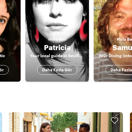
Hola
Ben
Hola
Be
Patricia
Samu
tic
Your local guide in Seville and... artist!
ör
Daha Fazla Gör
Daha Fazla