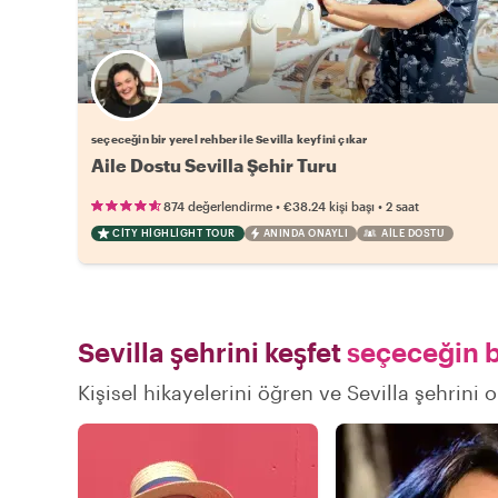
Favori yerel rehberini seç
seçeceğin bir yerel rehber ile Sevilla keyfini çıkar
Aile Dostu Sevilla Şehir Turu
•
•
874 değerlendirme
€38.24
kişi başı
2 saat
CITY HIGHLIGHT TOUR
ANINDA ONAYLI
AILE DOSTU
Sevilla şehrini keşfet
seçeceğin b
Kişisel hikayelerini öğren ve Sevilla şehrini 