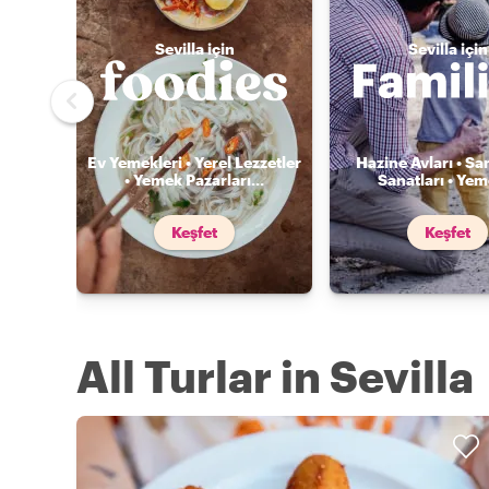
Sevilla için
Sevilla için
Ev Yemekleri • Yerel Lezzetler
Hazine Avları • Sa
• Yemek Pazarları
...
Sanatları • Ye
Keşfet
Keşfet
All Turlar in Sevilla